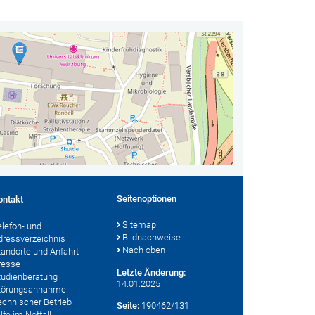
Seitenoptionen
ontakt
Sitemap
elefon- und
Bildnachweise
dressverzeichnis
Nach oben
tandorte und Anfahrt
resse
Letzte Änderung:
tudienberatung
14.01.2025
törungsannahme
echnischer Betrieb
Seite:
190462/131
lfe im Notfall