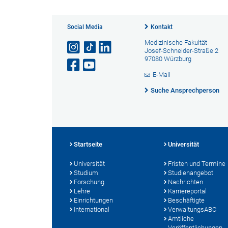
Social Media
Kontakt
Medizinische Fakultät
Josef-Schneider-Straße 2
97080 Würzburg
E-Mail
Suche Ansprechperson
Startseite
Universität
Universität
Fristen und Termine
Studium
Studienangebot
Forschung
Nachrichten
Lehre
Karriereportal
Einrichtungen
Beschäftigte
International
VerwaltungsABC
Amtliche
Veröffentlichungen