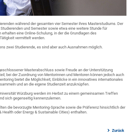
ierenden während der gesamten vier Semester ihres Masterstudiums. Der
o Studierenden und Semester sowie etwa eine weitere Stunde für
 erhalten eine Online-Schulung, in der die Grundlagen des
tigkeit vermittelt werden.
tens zwei Studierende, es sind aber auch Ausnahmen möglich.
bgeschlossener Masterabschluss sowie Freude an der Unterstützung
orteil; bei der Zuordnung von Mentorinnen und Mentoren können jedoch auch
toring bietet die Möglichkeit, Einblicke in ein innovatives internationales
 sammeln und an die eigene Studienzeit anzuknüpfen.
Universität Würzburg werden im Herbst zu einem gemeinsamen Treffen
und sich gegenseitig kennenzulernen.
llten die bevorzugte Mentoring-Sprache sowie die Präferenz hinsichtlich der
& Health oder Energy & Sustainable Cities) enthalten.
Zurück