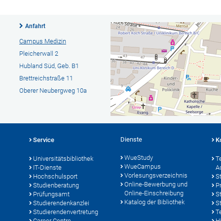
Anfahrt
Campus Medizin
Pleicherwall 2
Hubland Süd, Geb. B1
Brettreichstraße 11
Oberer Neubergweg 10a
Dienste
Service
K
WueStudy
Universitätsbibliothek
T
WueCampus
IT-Dienste
A
Vorlesungsverzeichnis
Hochschulsport
S
Online-Bewerbung und
Studienberatung
P
Online-Einschreibung
Prüfungsamt
S
Katalog der Bibliothek
Studierendenkanzlei
S
Studierendenvertretung
T
Career Centre
Hi