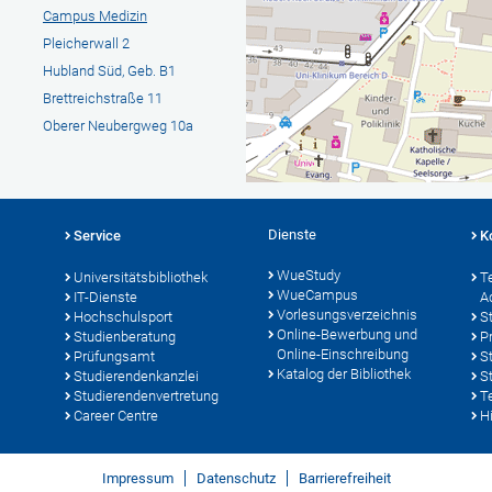
Campus Medizin
Pleicherwall 2
Hubland Süd, Geb. B1
Brettreichstraße 11
Oberer Neubergweg 10a
Dienste
Service
K
WueStudy
Universitätsbibliothek
T
WueCampus
IT-Dienste
A
Vorlesungsverzeichnis
Hochschulsport
S
Online-Bewerbung und
Studienberatung
P
Online-Einschreibung
Prüfungsamt
S
Katalog der Bibliothek
Studierendenkanzlei
S
Studierendenvertretung
T
Career Centre
Hi
Impressum
Datenschutz
Barrierefreiheit