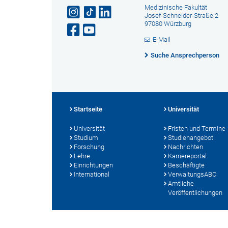
Medizinische Fakultät
Josef-Schneider-Straße 2
97080 Würzburg
E-Mail
Suche Ansprechperson
Startseite
Universität
Universität
Fristen und Termine
Studium
Studienangebot
Forschung
Nachrichten
Lehre
Karriereportal
Einrichtungen
Beschäftigte
International
VerwaltungsABC
Amtliche
Veröffentlichungen