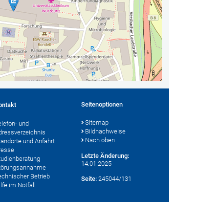
Seitenoptionen
ontakt
Sitemap
elefon- und
Bildnachweise
dressverzeichnis
Nach oben
tandorte und Anfahrt
resse
Letzte Änderung:
tudienberatung
14.01.2025
törungsannahme
echnischer Betrieb
Seite:
245044/131
lfe im Notfall