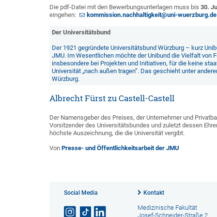
Die pdf-Datei mit den Bewerbungsunterlagen muss bis
30. J
eingehen:
kommission.nachhaltigkeit@uni-wuerzburg.de
Der Universitätsbund
Der 1921 gegründete Universitätsbund Würzburg – kurz Uni
JMU. Im Wesentlichen möchte der Unibund die Vielfalt von Fo
insbesondere bei Projekten und Initiativen, für die keine s
Universität „nach außen tragen”. Das geschieht unter ander
Würzburg.
Albrecht Fürst zu Castell-Castell
Der Namensgeber des Preises, der Unternehmer und Privatbank
Vorsitzender des Universitätsbundes und zuletzt dessen Ehren
höchste Auszeichnung, die die Universität vergibt.
Von
Presse- und Öffentlichkeitsarbeit der JMU
Social Media
Kontakt
Medizinische Fakultät
Josef-Schneider-Straße 2