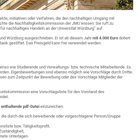
ekte, Initiativen oder Verfahren, die den nachhaltigen Umgang mit
hte die Nachhaltigkeitskommission der JMU wissen: Sie ruft zu
 für nachhaltiges Handeln an der Universität Würzburg“ auf.
bund Würzburg ausgeschrieben. Er ist ab diesem Jahr
mit 4.000 Euro
dotiert
-Bank gestiftet. Das Preisgeld kann frei verwendet werden.
nso wie Studierende und Verwaltungs- bzw. technische Mitarbeitende. Es
werden. Eigenbewerbungen sind ebenso möglich wie Vorschläge durch Dritte.
en zum Zeitpunkt der Bewerbung oder des Vorschlags Mitglieder der
eitskommission eine Vorschlagsliste für den Vorstand des
idet.
n enthaltende pdf-Datei
einzureichen:
 die durch die sich bewerbende oder vorgeschlagene Person/Gruppe
sliste bzw. Tätigkeitsprofil,
uständigkeit,
nete Unterlagen.