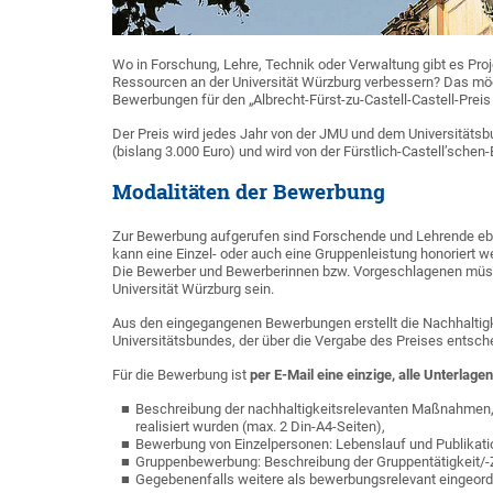
Wo in Forschung, Lehre, Technik oder Verwaltung gibt es Proj
Ressourcen an der Universität Würzburg verbessern? Das möc
Bewerbungen für den „Albrecht-Fürst-zu-Castell-Castell-Preis
Der Preis wird jedes Jahr von der JMU und dem Universitäts
(bislang 3.000 Euro) und wird von der Fürstlich-Castell’schen
Modalitäten der Bewerbung
Zur Bewerbung aufgerufen sind Forschende und Lehrende ebe
kann eine Einzel- oder auch eine Gruppenleistung honoriert 
Die Bewerber und Bewerberinnen bzw. Vorgeschlagenen müss
Universität Würzburg sein.
Aus den eingegangenen Bewerbungen erstellt die Nachhaltigk
Universitätsbundes, der über die Vergabe des Preises entsche
Für die Bewerbung ist
per E-Mail eine einzige, alle Unterlage
Beschreibung der nachhaltigkeitsrelevanten Maßnahmen,
realisiert wurden (max. 2 Din-A4-Seiten),
Bewerbung von Einzelpersonen: Lebenslauf und Publikation
Gruppenbewerbung: Beschreibung der Gruppentätigkeit/-Z
Gegebenenfalls weitere als bewerbungsrelevant eingeord