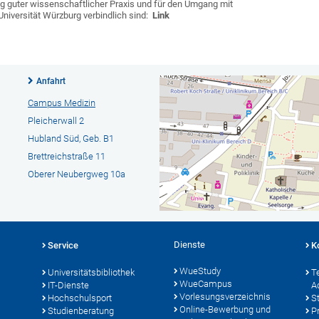
ng guter wissenschaftlicher Praxis und für den Umgang mit
 Universität Würzburg verbindlich sind:
Link
Anfahrt
Campus Medizin
Pleicherwall 2
Hubland Süd, Geb. B1
Brettreichstraße 11
Oberer Neubergweg 10a
Dienste
Service
K
WueStudy
Universitätsbibliothek
T
WueCampus
IT-Dienste
A
Vorlesungsverzeichnis
Hochschulsport
S
Online-Bewerbung und
Studienberatung
P