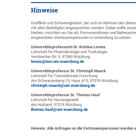
Hinweise
Konflikte und Schwierigkeiten, die sich im Rahmen des Betre
mit allen Beteiligten angesprochen werden. Dabei sollte zunäc
bleiben, möchten wir Sie als PromovendInnen und BetreuerInne
eingesetzten Vertrauenspersonen in Verbindung zu setzen:
Universitätsprofessorin Dr. Kristina Lorenz
Lehrstuhl für Pharmakologie und Toxikologie
Versbacher Str. 9, 97080 Würzburg
lorenz@toxi.uni-wuerzburg.de
Universitätsprofessor Dr. Christoph Maack
Lehrstuhl für Translationale Forschung
Am Schwarzenberg 15, Haus A15, 97078 Würzburg
christoph.maack@uni-wuerzburg.de
Universitätsprofessor Dr. Thomas Haaf
Lehrstuhl für Humangenetik
Am Hubland, 97074 Würzburg
thomas.haaf@uni-wuerzburg.de
Hinweis: Alle Anfragen an die Vertrauenspersonen werden str