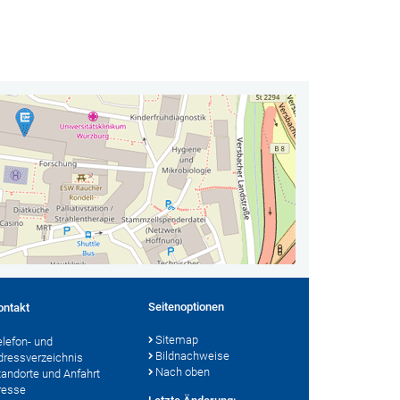
Seitenoptionen
ontakt
Sitemap
elefon- und
Bildnachweise
dressverzeichnis
Nach oben
tandorte und Anfahrt
resse