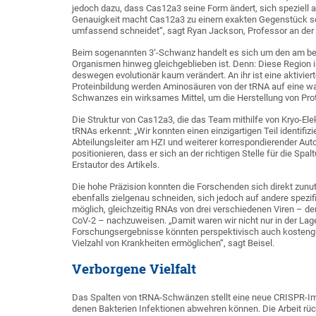
jedoch dazu, dass Cas12a3 seine Form ändert, sich speziell 
Genauigkeit macht Cas12a3 zu einem exakten Gegenstück sei
umfassend schneidet“, sagt Ryan Jackson, Professor an der 
Beim sogenannten 3‘-Schwanz handelt es sich um den am beste
Organismen hinweg gleichgeblieben ist. Denn: Diese Region is
deswegen evolutionär kaum verändert. An ihr ist eine aktivi
Proteinbildung werden Aminosäuren von der tRNA auf eine wa
Schwanzes ein wirksames Mittel, um die Herstellung von Prote
Die Struktur von Cas12a3, die das Team mithilfe von Kryo-El
tRNAs erkennt: „Wir konnten einen einzigartigen Teil identifiz
Abteilungsleiter am HZI und weiterer korrespondierender Auto
positionieren, dass er sich an der richtigen Stelle für die Sp
Erstautor des Artikels.
Die hohe Präzision konnten die Forschenden sich direkt zun
ebenfalls zielgenau schneiden, sich jedoch auf andere spezi
möglich, gleichzeitig RNAs von drei verschiedenen Viren – d
CoV-2 – nachzuweisen. „Damit waren wir nicht nur in der Lag
Forschungsergebnisse könnten perspektivisch auch kostengü
Vielzahl von Krankheiten ermöglichen“, sagt Beisel.
Verborgene Vielfalt
Das Spalten von tRNA-Schwänzen stellt eine neue CRISPR-Imm
denen Bakterien Infektionen abwehren können. Die Arbeit rückt