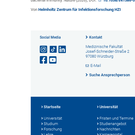
bacterial immunity.
Nature
(2026), DOI:
10.1038/s41586-0
Von
Helmholtz Zentrum für Infektionsforschung HZI
Social Media
Kontakt
Medizinische Fakultät
Josef-Schneider-Straße 2
97080 Würzburg
E-Mail
Suche Ansprechperson
Startseite
Universität
Universität
Fristen und Termine
Studium
Studienangebot
Forschung
Nachrichten
Lehre
Karriereportal