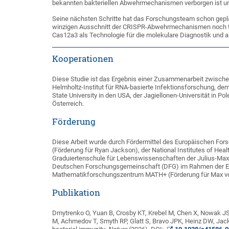
bekannten bakteriellen Abwehrmechanismen verborgen ist und
Seine nächsten Schritte hat das Forschungsteam schon geplan
winzigen Ausschnitt der CRISPR-Abwehrmechanismen noch tief
Cas12a3 als Technologie für die molekulare Diagnostik und
Kooperationen
Diese Studie ist das Ergebnis einer Zusammenarbeit zwisc
Helmholtz-Institut für RNA-basierte Infektionsforschung, de
State University in den USA, der Jagiellonen-Universität in P
Österreich.
Förderung
Diese Arbeit wurde durch Fördermittel des Europäischen Fors
(Förderung für Ryan Jackson), der National Institutes of He
Graduiertenschule für Lebenswissenschaften der Julius-Maxi
Deutschen Forschungsgemeinschaft (DFG) im Rahmen der Exz
Mathematikforschungszentrum MATH+ (Förderung für Max von 
Publikation
Dmytrenko O, Yuan B, Crosby KT, Krebel M, Chen X, Nowak JS,
M, Achmedov T, Smyth RP, Glatt S, Bravo JPK, Heinz DW, Jack