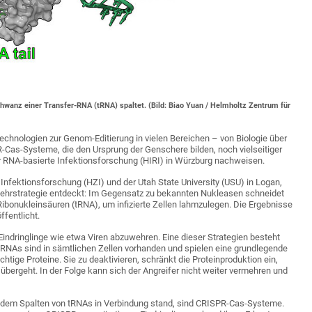
wanz einer Transfer-RNA (tRNA) spaltet. (Bild: Biao Yuan / Helmholtz Zentrum für
chnologien zur Genom-Editierung in vielen Bereichen – von Biologie über
R-Cas-Systeme, die den Ursprung der Genschere bilden, noch vielseitiger
ür RNA-basierte Infektionsforschung (HIRI) in Würzburg nachweisen.
ektionsforschung (HZI) und der Utah State University (USU) in Logan,
ehrstrategie entdeckt: Im Gegensatz zu bekannten Nukleasen schneidet
Ribonukleinsäuren (tRNA), um infizierte Zellen lahmzulegen. Die Ergebnisse
ffentlicht.
indringlinge wie etwa Viren abzuwehren. Eine dieser Strategien besteht
 tRNAs sind in sämtlichen Zellen vorhanden und spielen eine grundlegende
tige Proteine. Sie zu deaktivieren, schränkt die Proteinproduktion ein,
d übergeht. In der Folge kann sich der Angreifer nicht weiter vermehren und
it dem Spalten von tRNAs in Verbindung stand, sind CRISPR-Cas-Systeme.