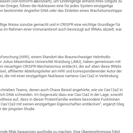
leasen (von
C
RISPR-
as
soziiert), um Eindringlinge anhand ihres Erbguts zu
nen Erreger, führen die Nukleasen eine für jedes System einzigartige
en bestimmter Angreifer-DNA oder das Einleiten eines Wachstumsstopps
ältige Weise zunutze gemacht und in CRISPR eine wichtige Grundlage für
s im Rahmen einer Immunantwort auch bevorzugt auf tRNAs abzielt, war
nsforschung (HIRI), einem Standort des Braunschweiger Helmholtz-
der Julius-Maximilians-Universität Würzburg (JMU), haben gemeinsam mit
inen neuartigen CRISPR-Mechanismus entdeckt, der auf eben diese tRNAs
sel, affiliierter Abteilungsleiter am HIRI und korrespondierender Autor der
sst, die mit einer einzigartigen Nuklease namens Cas12a2 in Verbindung
schrieben Teams, denen auch Chase Beisel angehörte, wie sie Cas12a2 in
ßlich DNA schneiden. Im Gegensatz dazu war Cas12a2 in der Lage, sowohl
othese auf, dass in dieser Proteinfamilie weitere besondere Funktionen
r Cas12a3 mit seinen einzigartigen Eigenschaften entdecken“, ergänzt Oleg
 der jüngsten Studie.
emde RNA-Sequenzen ausfindig zu machen. Eine Übereinstimmung führt