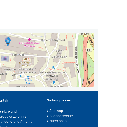
Seitenoptionen
ontakt
Sitemap
elefon- und
Bildnachweise
dressverzeichnis
Nach oben
tandorte und Anfahrt
resse