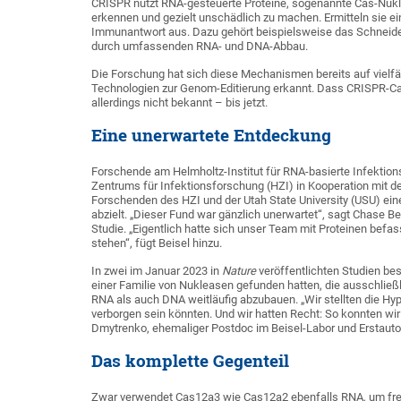
CRISPR nutzt RNA-gesteuerte Proteine, sogenannte Cas-Nuk
erkennen und gezielt unschädlich zu machen. Ermitteln sie ei
Immunantwort aus. Dazu gehört beispielsweise das Schneid
durch umfassenden RNA- und DNA-Abbau.
Die Forschung hat sich diese Mechanismen bereits auf vielf
Technologien zur Genom-Editierung erkannt. Dass CRISPR-Ca
allerdings nicht bekannt – bis jetzt.
Eine unerwartete Entdeckung
Forschende am Helmholtz-Institut für RNA-basierte Infektio
Zentrums für Infektionsforschung (HZI) in Kooperation mit 
Forschenden des HZI und der Utah State University (USU) e
abzielt. „Dieser Fund war gänzlich unerwartet“, sagt Chase Bei
Studie. „Eigentlich hatte sich unser Team mit Proteinen befa
stehen“, fügt Beisel hinzu.
In zwei im Januar 2023 in
Nature
veröffentlichten Studien be
einer Familie von Nukleasen gefunden hatten, die ausschlie
RNA als auch DNA weitläufig abzubauen. „Wir stellten die Hyp
verborgen sein könnten. Und wir hatten Recht: So konnten wi
Dmytrenko, ehemaliger Postdoc im Beisel-Labor und Erstautor
Das komplette Gegenteil
Zwar verwendet Cas12a3 wie Cas12a2 ebenfalls RNA, um fr