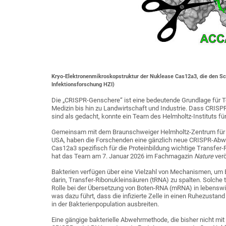
Kryo-Elektronenmikroskopstruktur der Nuklease Cas12a3, die den Sch
Infektionsforschung HZI)
Die „CRISPR-Genschere“ ist eine bedeutende Grundlage für Te
Medizin bis hin zu Landwirtschaft und Industrie. Dass CRISP
sind als gedacht, konnte ein Team des Helmholtz-Instituts f
Gemeinsam mit dem Braunschweiger Helmholtz-Zentrum für Inf
USA, haben die Forschenden eine gänzlich neue CRISPR-Abw
Cas12a3 spezifisch für die Proteinbildung wichtige Transfer-
hat das Team am 7. Januar 2026 im Fachmagazin
Nature
verö
Bakterien verfügen über eine Vielzahl von Mechanismen, um E
darin, Transfer-Ribonukleinsäuren (tRNA) zu spalten. Solche
Rolle bei der Übersetzung von Boten-RNA (mRNA) in lebenswich
was dazu führt, dass die infizierte Zelle in einen Ruhezustan
in der Bakterienpopulation ausbreiten.
Eine gängige bakterielle Abwehrmethode, die bisher nicht m