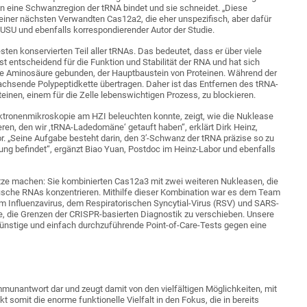
an eine Schwanzregion der tRNA bindet und sie schneidet. „Diese
ner nächsten Verwandten Cas12a2, die eher unspezifisch, aber dafür
USU und ebenfalls korrespondierender Autor der Studie.
n konservierten Teil aller tRNAs. Das bedeutet, dass er über viele
t entscheidend für die Funktion und Stabilität der RNA und hat sich
erte Aminosäure gebunden, der Hauptbaustein von Proteinen. Während der
chsende Polypeptidkette übertragen. Daher ist das Entfernen des tRNA-
inen, einem für die Zelle lebenswichtigen Prozess, zu blockieren.
ektronenmikroskopie am HZI beleuchten konnte, zeigt, wie die Nuklease
ieren, den wir ‚tRNA-Ladedomäne‘ getauft haben“, erklärt Dirk Heinz,
r. „Seine Aufgabe besteht darin, den 3′-Schwanz der tRNA präzise so zu
altung befindet“, ergänzt Biao Yuan, Postdoc im Heinz-Labor und ebenfalls
utze machen: Sie kombinierten Cas12a3 mit zwei weiteren Nukleasen, die
fische RNAs konzentrieren. Mithilfe dieser Kombination war es dem Team
em Influenzavirus, dem Respiratorischen Syncytial-Virus (RSV) und SARS-
e, die Grenzen der CRISPR-basierten Diagnostik zu verschieben. Unsere
nstige und einfach durchzuführende Point-of-Care-Tests gegen eine
unantwort dar und zeugt damit von den vielfältigen Möglichkeiten, mit
 somit die enorme funktionelle Vielfalt in den Fokus, die in bereits