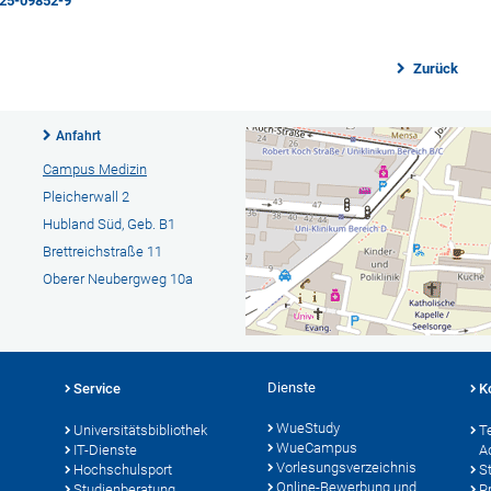
25-09852-9
Zurück
Anfahrt
Campus Medizin
Pleicherwall 2
Hubland Süd, Geb. B1
Brettreichstraße 11
Oberer Neubergweg 10a
Dienste
Service
K
WueStudy
Universitätsbibliothek
T
WueCampus
IT-Dienste
A
Vorlesungsverzeichnis
Hochschulsport
S
Online-Bewerbung und
Studienberatung
P