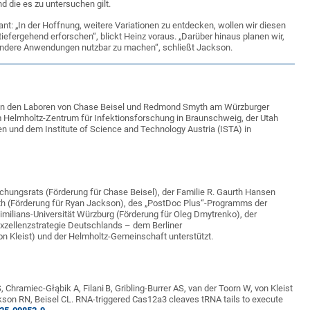
 die es zu untersuchen gilt.
t: „In der Hoffnung, weitere Variationen zu entdecken, wollen wir diesen
ergehend erforschen“, blickt Heinz voraus. „Darüber hinaus planen wir,
 andere Anwendungen nutzbar zu machen“, schließt Jackson.
hen den Laboren von Chase Beisel und Redmond Smyth am Würzburger
m Helmholtz-Zentrum für Infektionsforschung in Braunschweig, der Utah
olen und dem Institute of Science and Technology Austria (ISTA) in
chungsrats (Förderung für Chase Beisel), der Familie R. Gaurth Hansen
alth (Förderung für Ryan Jackson), des „PostDoc Plus“-Programms der
milians-Universität Würzburg (Förderung für Oleg Dmytrenko), der
ellenzstrategie Deutschlands – dem Berliner
Kleist) und der Helmholtz-Gemeinschaft unterstützt.
 Chramiec-Głąbik A, Filani
B, Gribling-Burrer AS, van der Toorn W, von Kleist
son RN, Beisel CL. RNA-triggered Cas12a3 cleaves tRNA tails to execute