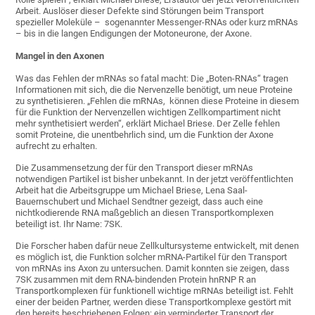
Arbeit. Auslöser dieser Defekte sind Störungen beim Transport
spezieller Moleküle – sogenannter Messenger-RNAs oder kurz mRNAs
– bis in die langen Endigungen der Motoneurone, der Axone.
Mangel in den Axonen
Was das Fehlen der mRNAs so fatal macht: Die „Boten-RNAs“ tragen
Informationen mit sich, die die Nervenzelle benötigt, um neue Proteine
zu synthetisieren. „Fehlen die mRNAs, können diese Proteine in diesem
für die Funktion der Nervenzellen wichtigen Zellkompartiment nicht
mehr synthetisiert werden“, erklärt Michael Briese. Der Zelle fehlen
somit Proteine, die unentbehrlich sind, um die Funktion der Axone
aufrecht zu erhalten.
Die Zusammensetzung der für den Transport dieser mRNAs
notwendigen Partikel ist bisher unbekannt. In der jetzt veröffentlichten
Arbeit hat die Arbeitsgruppe um Michael Briese, Lena Saal-
Bauernschubert und Michael Sendtner gezeigt, dass auch eine
nichtkodierende RNA maßgeblich an diesen Transportkomplexen
beteiligt ist. Ihr Name: 7SK.
Die Forscher haben dafür neue Zellkultursysteme entwickelt, mit denen
es möglich ist, die Funktion solcher mRNA-Partikel für den Transport
von mRNAs ins Axon zu untersuchen. Damit konnten sie zeigen, dass
7SK zusammen mit dem RNA-bindenden Protein hnRNP R an
Transportkomplexen für funktionell wichtige mRNAs beteiligt ist. Fehlt
einer der beiden Partner, werden diese Transportkomplexe gestört mit
den bereits beschriebenen Folgen: ein verminderter Transport der