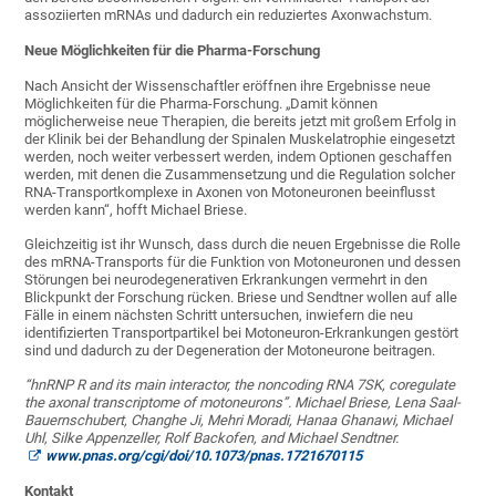
assoziierten mRNAs und dadurch ein reduziertes Axonwachstum.
Neue Möglichkeiten für die Pharma-Forschung
Nach Ansicht der Wissenschaftler eröffnen ihre Ergebnisse neue
Möglichkeiten für die Pharma-Forschung. „Damit können
möglicherweise neue Therapien, die bereits jetzt mit großem Erfolg in
der Klinik bei der Behandlung der Spinalen Muskelatrophie eingesetzt
werden, noch weiter verbessert werden, indem Optionen geschaffen
werden, mit denen die Zusammensetzung und die Regulation solcher
RNA-Transportkomplexe in Axonen von Motoneuronen beeinflusst
werden kann“, hofft Michael Briese.
Gleichzeitig ist ihr Wunsch, dass durch die neuen Ergebnisse die Rolle
des mRNA-Transports für die Funktion von Motoneuronen und dessen
Störungen bei neurodegenerativen Erkrankungen vermehrt in den
Blickpunkt der Forschung rücken. Briese und Sendtner wollen auf alle
Fälle in einem nächsten Schritt untersuchen, inwiefern die neu
identifizierten Transportpartikel bei Motoneuron-Erkrankungen gestört
sind und dadurch zu der Degeneration der Motoneurone beitragen.
“hnRNP R and its main interactor, the noncoding RNA 7SK, coregulate
the axonal transcriptome of motoneurons”. Michael Briese, Lena Saal-
Bauernschubert, Changhe Ji, Mehri Moradi, Hanaa Ghanawi, Michael
Uhl, Silke Appenzeller, Rolf Backofen, and Michael Sendtner.
www.pnas.org/cgi/doi/10.1073/pnas.1721670115
Kontakt