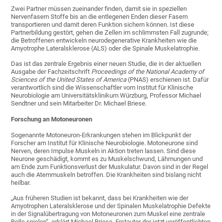
Zwei Partner müssen zueinander finden, damit sie in speziellen
Nervenfasern Stoffe bis an die entlegenen Enden dieser Fasern
transportieren und damit deren Funktion sichern können. Ist diese
Partnerbildung gestört, gehen die Zellen im schlimmsten Fall zugrunde;
die Betroffenen entwickeln neurodegenerative Krankheiten wie die
Amyotrophe Lateralsklerose (ALS) oder die Spinale Muskelatrophie.
Das ist das zentrale Ergebnis einer neuen Studie, die in der aktuellen
Ausgabe der Fachzeitschrift
Proceedings of the National Academy of
Sciences of the United States of America
(PNAS) erschienen ist. Dafür
verantwortlich sind die Wissenschaftler vom Institut für Klinische
Neurobiologie am Universitätsklinikum Würzburg, Professor Michael
Sendtner und sein Mitarbeiter Dr. Michael Briese.
Forschung an Motoneuronen
Sogenannte Motoneuron-Erkrankungen stehen im Blickpunkt der
Forscher am Institut für Klinische Neurobiologie. Motoneurone sind
Nerven, deren Impulse Muskeln in Aktion treten lassen. Sind diese
Neurone geschädigt, kommt es zu Muskelschwund, Lähmungen und
am Ende zum Funktionsverlust der Muskulatur. Davon sind in der Regel
auch die Atemmuskeln betroffen. Die Krankheiten sind bislang nicht
heilbar.
„Aus früheren Studien ist bekannt, dass bei Krankheiten wie der
Amyotrophen Lateralsklerose und der Spinalen Muskelatrophie Defekte
in der Signalübertragung von Motoneuronen zum Muskel eine zentrale
Rolle spielen“, erklärt Michael Briese, Erstautor der jetzt veröffentlichten