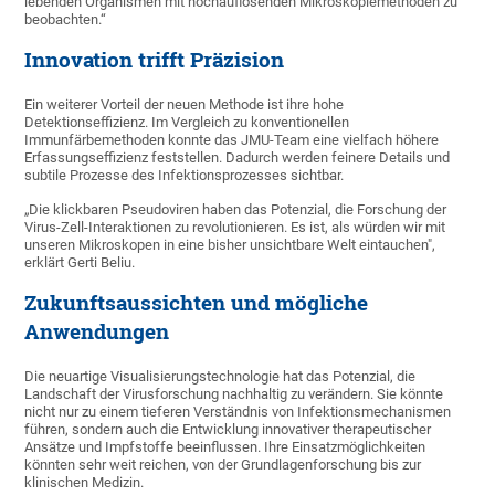
lebenden Organismen mit hochauflösenden Mikroskopiemethoden zu
beobachten.“
Innovation trifft Präzision
Ein weiterer Vorteil der neuen Methode ist ihre hohe
Detektionseffizienz. Im Vergleich zu konventionellen
Immunfärbemethoden konnte das JMU-Team eine vielfach höhere
Erfassungseffizienz feststellen. Dadurch werden feinere Details und
subtile Prozesse des Infektionsprozesses sichtbar.
„Die klickbaren Pseudoviren haben das Potenzial, die Forschung der
Virus-Zell-Interaktionen zu revolutionieren. Es ist, als würden wir mit
unseren Mikroskopen in eine bisher unsichtbare Welt eintauchen",
erklärt Gerti Beliu.
Zukunftsaussichten und mögliche
Anwendungen
Die neuartige Visualisierungstechnologie hat das Potenzial, die
Landschaft der Virusforschung nachhaltig zu verändern. Sie könnte
nicht nur zu einem tieferen Verständnis von Infektionsmechanismen
führen, sondern auch die Entwicklung innovativer therapeutischer
Ansätze und Impfstoffe beeinflussen. Ihre Einsatzmöglichkeiten
könnten sehr weit reichen, von der Grundlagenforschung bis zur
klinischen Medizin.