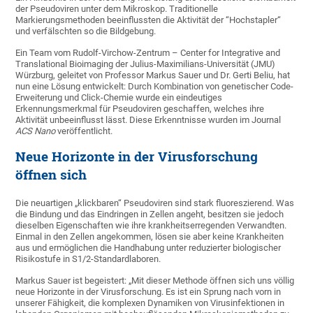
der Pseudoviren unter dem Mikroskop. Traditionelle
Markierungsmethoden beeinflussten die Aktivität der “Hochstapler“
und verfälschten so die Bildgebung.
Ein Team vom Rudolf-Virchow-Zentrum – Center for Integrative and
Translational Bioimaging der Julius-Maximilians-Universität (JMU)
Würzburg, geleitet von Professor Markus Sauer und Dr. Gerti Beliu, hat
nun eine Lösung entwickelt: Durch Kombination von genetischer Code-
Erweiterung und Click-Chemie wurde ein eindeutiges
Erkennungsmerkmal für Pseudoviren geschaffen, welches ihre
Aktivität unbeeinflusst lässt. Diese Erkenntnisse wurden im Journal
ACS Nano
veröffentlicht.
Neue Horizonte in der Virusforschung
öffnen sich
Die neuartigen „klickbaren“ Pseudoviren sind stark fluoreszierend. Was
die Bindung und das Eindringen in Zellen angeht, besitzen sie jedoch
dieselben Eigenschaften wie ihre krankheitserregenden Verwandten.
Einmal in den Zellen angekommen, lösen sie aber keine Krankheiten
aus und ermöglichen die Handhabung unter reduzierter biologischer
Risikostufe in S1/2-Standardlaboren.
Markus Sauer ist begeistert: „Mit dieser Methode öffnen sich uns völlig
neue Horizonte in der Virusforschung. Es ist ein Sprung nach vorn in
unserer Fähigkeit, die komplexen Dynamiken von Virusinfektionen in