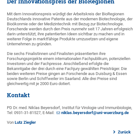
Der Innovationspreis der BioRegionen
Mit dem Innovationspreis würdigt der Arbeitskreis der BioRegionen
Deutschlands innovative Patente aus der modernen Biotechnologie, der
Bioökonmie oder der Medizintechnik mit Bezug zur Biotechnologie.
Forschende werden durch den Preis nunmehr seit 17 Jahren erfolgreich
darin unterstützt, ihre patentierten Ideen sichtbar zu machen und in
weiterer Folge in marktfähige Produkte umzusetzen und eigene
Unternehmen zu gründen.
Die sechs Finalistinnen und Finalisten präsentierten ihre
Forschungsprojekte einem internationalen Fachpublikum, potenziellen
Investoren und der Fachpresse. Anschließend erfolgte die
Bekanntgabe der drei durch eine Fachjury gewählten Preisträger. Die
beiden weiteren Preise gingen an Forschende aus Duisburg & Essen
sowie Berlin und Schiffweiler im Saarland. Alle drei Preise sind
gleichwertig mit je 2000 Euro dotiert.
Kontakt
PD Dr. med. Niklas Beyersdorf, Institut für Virologie und Immunbiologie,
Tel: 0931-31-81527, E-Mail:
niklas.beyersdorf@uni-wuerzburg.de
Von
Lutz Ziegler
Zurück