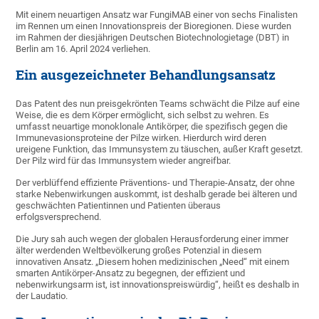
Mit einem neuartigen Ansatz war FungiMAB einer von sechs Finalisten
im Rennen um einen Innovationspreis der Bioregionen. Diese wurden
im Rahmen der diesjährigen Deutschen Biotechnologietage (DBT) in
Berlin am 16. April 2024 verliehen.
Ein ausgezeichneter Behandlungsansatz
Das Patent des nun preisgekrönten Teams schwächt die Pilze auf eine
Weise, die es dem Körper ermöglicht, sich selbst zu wehren. Es
umfasst neuartige monoklonale Antikörper, die spezifisch gegen die
Immunevasionsproteine der Pilze wirken. Hierdurch wird deren
ureigene Funktion, das Immunsystem zu täuschen, außer Kraft gesetzt.
Der Pilz wird für das Immunsystem wieder angreifbar.
Der verblüffend effiziente Präventions- und Therapie-Ansatz, der ohne
starke Nebenwirkungen auskommt, ist deshalb gerade bei älteren und
geschwächten Patientinnen und Patienten überaus
erfolgsversprechend.
Die Jury sah auch wegen der globalen Herausforderung einer immer
älter werdenden Weltbevölkerung großes Potenzial in diesem
innovativen Ansatz. „Diesem hohen medizinischen „Need“ mit einem
smarten Antikörper-Ansatz zu begegnen, der effizient und
nebenwirkungsarm ist, ist innovationspreiswürdig“, heißt es deshalb in
der Laudatio.