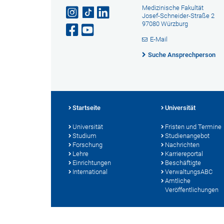
Medizinische Fakultät
Josef-Schneider-Straße 2
97080 Würzburg
E-Mail
Suche Ansprechperson
Startseite
Universität
Universität
Fristen und Termine
Studium
Studienangebot
Forschung
Nachrichten
Lehre
Karriereportal
Einrichtungen
Beschäftigte
International
VerwaltungsABC
Amtliche
Veröffentlichungen