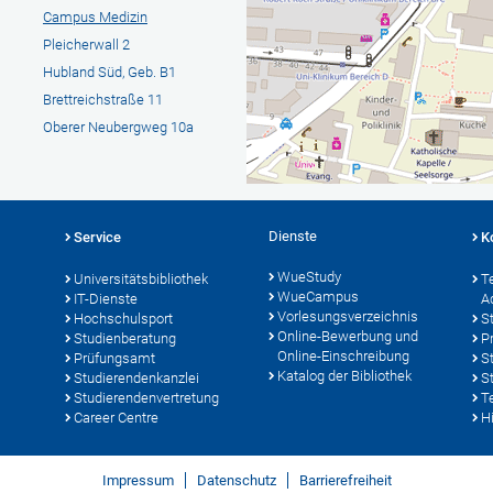
Campus Medizin
Pleicherwall 2
Hubland Süd, Geb. B1
Brettreichstraße 11
Oberer Neubergweg 10a
Dienste
Service
K
WueStudy
Universitätsbibliothek
T
WueCampus
IT-Dienste
A
Vorlesungsverzeichnis
Hochschulsport
S
Online-Bewerbung und
Studienberatung
P
Online-Einschreibung
Prüfungsamt
S
Katalog der Bibliothek
Studierendenkanzlei
S
Studierendenvertretung
T
Career Centre
Hi
Impressum
Datenschutz
Barrierefreiheit