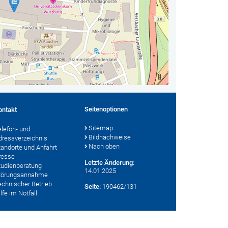
Seitenoptionen
ontakt
Sitemap
elefon- und
Bildnachweise
dressverzeichnis
Nach oben
tandorte und Anfahrt
resse
Letzte Änderung:
tudienberatung
14.01.2025
törungsannahme
echnischer Betrieb
Seite:
190462/131
lfe im Notfall