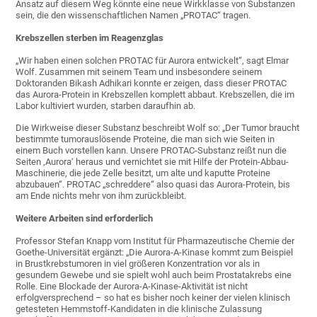
Ansatz auf diesem Weg könnte eine neue Wirkklasse von Substanzen
sein, die den wissenschaftlichen Namen „PROTAC“ tragen.
Krebszellen sterben im Reagenzglas
„Wir haben einen solchen PROTAC für Aurora entwickelt“, sagt Elmar
Wolf. Zusammen mit seinem Team und insbesondere seinem
Doktoranden Bikash Adhikari konnte er zeigen, dass dieser PROTAC
das Aurora-Protein in Krebszellen komplett abbaut. Krebszellen, die im
Labor kultiviert wurden, starben daraufhin ab.
Die Wirkweise dieser Substanz beschreibt Wolf so: „Der Tumor braucht
bestimmte tumorauslösende Proteine, die man sich wie Seiten in
einem Buch vorstellen kann. Unsere PROTAC-Substanz reißt nun die
Seiten ‚Aurora‘ heraus und vernichtet sie mit Hilfe der Protein-Abbau-
Maschinerie, die jede Zelle besitzt, um alte und kaputte Proteine
abzubauen“. PROTAC „schreddere“ also quasi das Aurora-Protein, bis
am Ende nichts mehr von ihm zurückbleibt.
Weitere Arbeiten sind erforderlich
Professor Stefan Knapp vom Institut für Pharmazeutische Chemie der
Goethe-Universität ergänzt: „Die Aurora-A-Kinase kommt zum Beispiel
in Brustkrebstumoren in viel größeren Konzentration vor als in
gesundem Gewebe und sie spielt wohl auch beim Prostatakrebs eine
Rolle. Eine Blockade der Aurora-A-Kinase-Aktivität ist nicht
erfolgversprechend – so hat es bisher noch keiner der vielen klinisch
getesteten Hemmstoff-Kandidaten in die klinische Zulassung