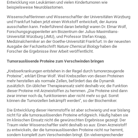
Entwicklung von Leukämien und vielen Kindertumoren wie
beispielsweise Neuroblastomen.
Wissenschaftlerinnen und Wissenschaftler der Universitäten Würzburg
und Frankfurt haben jetzt einen Wirkstoff entwickelt, der Aurora
ausschalten kann. Federführend daran beteiligt waren Dr. Elmar Wolf,
Forschungsgruppenleiter am Biozentrum der Julius-Maximilians-
Universität Würzburg (JMU), und Professor Stefan Knapp,
Medizinalchemiker an der Goethe-Universität Frankfurt. In der neuesten
Ausgabe der Fachzeitschrift
Nature Chemical Biology
haben die
Forscher die Ergebnisse ihrer Arbeit veröffentlicht.
Tumorauslösende Proteine zum Verschwinden bringen
„Krebserkrankungen entstehen in der Regel durch tumorerzeugende
Proteine“, erklärt Elmar Wolf. Weil Krebszellen von diesen Proteinen
mehr herstellen als normale Zellen, befördert das die Dynamik
zusätzlich. Ein üblicher Therapieansatz sieht deshalb vor, die Funktion
dieser Proteine mit Arzneistoffen zu hemmen. „Die Proteine sind dann
zwar immer noch da, funktionieren aber nicht mehr so gut. Somit
können die Tumorzellen bekämpft werden“, so der Biochemiker.
Die Entwicklung dieser Hemmstoffe ist aber schwierig und war bislang
nicht für alle tumorauslösenden Proteine erfolgreich. Häufig haben sie
im klinischen Einsatz nicht die gewünschten Ergebnisse gezeigt. Der
Traum vieler Wissenschaftler sieht deshalb so aus: Einen Arzneistoff
zu entwickeln, der die tumorauslösenden Proteine nicht nur hemmt,
sondern komplett zum Verschwinden bringt. Ein vielversprechender