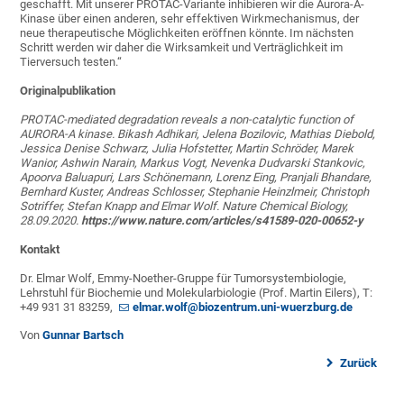
geschafft. Mit unserer PROTAC-Variante inhibieren wir die Aurora-A-
Kinase über einen anderen, sehr effektiven Wirkmechanismus, der
neue therapeutische Möglichkeiten eröffnen könnte. Im nächsten
Schritt werden wir daher die Wirksamkeit und Verträglichkeit im
Tierversuch testen.“
Originalpublikation
PROTAC-mediated degradation reveals a non-catalytic function of
AURORA-A kinase. Bikash Adhikari, Jelena Bozilovic, Mathias Diebold,
Jessica Denise Schwarz, Julia Hofstetter, Martin Schröder, Marek
Wanior, Ashwin Narain, Markus Vogt, Nevenka Dudvarski Stankovic,
Apoorva Baluapuri, Lars Schönemann, Lorenz Eing, Pranjali Bhandare,
Bernhard Kuster, Andreas Schlosser, Stephanie Heinzlmeir, Christoph
Sotriffer, Stefan Knapp and Elmar Wolf. Nature Chemical Biology,
28.09.2020.
https://www.nature.com/articles/s41589-020-00652-y
Kontakt
Dr. Elmar Wolf, Emmy-Noether-Gruppe für Tumorsystembiologie,
Lehrstuhl für Biochemie und Molekularbiologie (Prof. Martin Eilers), T:
+49 931 31 83259,
elmar.wolf@biozentrum.uni-wuerzburg.de
Von
Gunnar Bartsch
Zurück