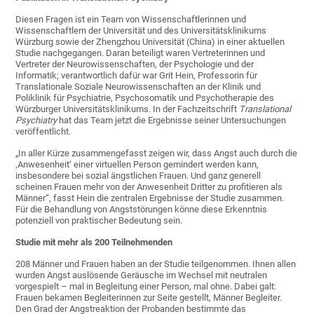
Diesen Fragen ist ein Team von Wissenschaftlerinnen und
Wissenschaftlern der Universität und des Universitätsklinikums
Würzburg sowie der Zhengzhou Universität (China) in einer aktuellen
Studie nachgegangen. Daran beteiligt waren Vertreterinnen und
Vertreter der Neurowissenschaften, der Psychologie und der
Informatik; verantwortlich dafür war Grit Hein, Professorin für
Translationale Soziale Neurowissenschaften an der Klinik und
Poliklinik für Psychiatrie, Psychosomatik und Psychotherapie des
Würzburger Universitätsklinikums. In der Fachzeitschrift
Translational
Psychiatry
hat das Team jetzt die Ergebnisse seiner Untersuchungen
veröffentlicht.
„In aller Kürze zusammengefasst zeigen wir, dass Angst auch durch die
‚Anwesenheit‘ einer virtuellen Person gemindert werden kann,
insbesondere bei sozial ängstlichen Frauen. Und ganz generell
scheinen Frauen mehr von der Anwesenheit Dritter zu profitieren als
Männer“, fasst Hein die zentralen Ergebnisse der Studie zusammen.
Für die Behandlung von Angststörungen könne diese Erkenntnis
potenziell von praktischer Bedeutung sein.
Studie mit mehr als 200 Teilnehmenden
208 Männer und Frauen haben an der Studie teilgenommen. Ihnen allen
wurden Angst auslösende Geräusche im Wechsel mit neutralen
vorgespielt – mal in Begleitung einer Person, mal ohne. Dabei galt:
Frauen bekamen Begleiterinnen zur Seite gestellt, Männer Begleiter.
Den Grad der Angstreaktion der Probanden bestimmte das