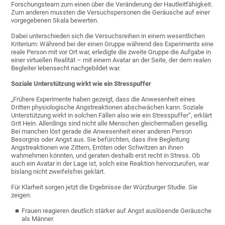
Forschungsteam zum einen über die Veränderung der Hautleitfähigkeit.
Zum anderen mussten die Versuchspersonen die Geräusche auf einer
vorgegebenen Skala bewerten.
Dabei unterschieden sich die Versuchsreihen in einem wesentlichen
Kriterium: Während bei der einen Gruppe während des Experiments eine
reale Person mit vor Ort war, erledigte die zweite Gruppe die Aufgabe in
einer virtuellen Realität – mit einem Avatar an der Seite, der dem realen
Begleiter lebensecht nachgebildet war.
Soziale Unterstützung wirkt wie ein Stresspuffer
„Frühere Experimente haben gezeigt, dass die Anwesenheit eines
Dritten physiologische Angstreaktionen abschwächen kann. Soziale
Unterstützung wirkt in solchen Fällen also wie ein Stresspuffer“, erklärt
Grit Hein. Allerdings sind nicht alle Menschen gleichermaßen gesellig.
Bei manchen löst gerade die Anwesenheit einer anderen Person
Besorgnis oder Angst aus. Sie befürchten, dass ihre Begleitung
Angstreaktionen wie Zittern, Erröten oder Schwitzen an ihnen
wahrnehmen könnten, und geraten deshalb erst recht in Stress. Ob
auch ein Avatar in der Lage ist, solch eine Reaktion hervorzurufen, war
bislang nicht zweifelsfrei geklärt.
Für Klarheit sorgen jetzt die Ergebnisse der Würzburger Studie. Sie
zeigen:
Frauen reagieren deutlich stärker auf Angst auslösende Geräusche
als Männer.