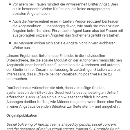
Vor allem bei Frauen mindert die Anwesenheit Dritter Angst. Dies
gilt in besonderer Weise für Frauen, die keine ausgeprägten
sozialen Ängste haben.
Auch die Anwesenheit einer virtuellen Person reduziert bei Frauen
die Angstreaktion – unabhängig davon, wie stark sie von sozialen
Ängsten betroffen sind. Ein virtueller Agent kann also bei Frauen mit
ausgeprägten sozialen Ängsten das Sicherheitsgefühl verstärken.
Bei Männern wirken sich soziale Ängste nicht in vergleichbarer
Weise aus.
„Unsere Ergebnisse liefern neue Einblicke in die individuellen
Unterschiede, die die soziale Modulation der autonomen menschlichen
Angstreaktionen beeinflussen“, schreiben die Autorinnen und Autoren
der Studie in ihrer Zusammenfassung. In zukünftigen Studien wäre es
interessant, diese Effekte bei der Verarbeitung positiver Reize zu
untersuchen.
Darüber hinaus wünschen sie sich, dass zukünftige Studien
systematisch den Effekt des Geschlechts des „unbeteiligten Dritten“
erforschen. Dann ließen sich auch wissenschaftlich fundierte
Aussagen darüber treffen, wie Männer reagieren, wenn ihnen eine Frau
in einer Angst auslösenden Situation zur Seite steht – und umgekehrt.
Originalpublikation
Social buffering of human fear is shaped by gender, social concern,
and the presence of real vs virtual agents.
Yanyan Qi, Doroth
é
e Bruch,