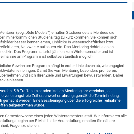
Mentoren (sog. „Role Models“) erhalten Studierende als Mentees die
ber im herkömmlichen Studienalltag zu kurz kommen. Sie können sich
ufsbilder besser kennenlernen, Einblicke in wissenschaftliches bzw.
eflektieren, Netzwerke aufbauen etc. Das Mentoring richtet sich an
edizin. Das Programm startet jährlich zum Wintersemester und ist
Teilnahme am Programm ist selbstverständlich möglich.
sönliche Gewinn am Programm hängt in erster Linie davon ab, wie engagiert
Aktivitäten einbringen. Damit Sie vom Mentoring besonders profitieren,
ng übernehmen und sich Ihrer Ziele und Erwartungen bewusstwerden. Dabei
back einlassen.
 werden 5-8 Treffen im akademischen Mentoringjahr vereinbart, ca.
Die vorlesungsfreie Zeit erschwert erfahrungsgemäß die Terminfindung.
 gemacht werden. Eine Bescheinigung über die erfolgreiche Teilnahme
reffen teilgenommen wurde.
ersten Semesterwoche eines jeden Wintersemesters statt. Wir informieren alle
staltungsbeginn per E-Mail. In der Veranstaltung erhalten Sie nähere
eit, Fragen zu stellen.