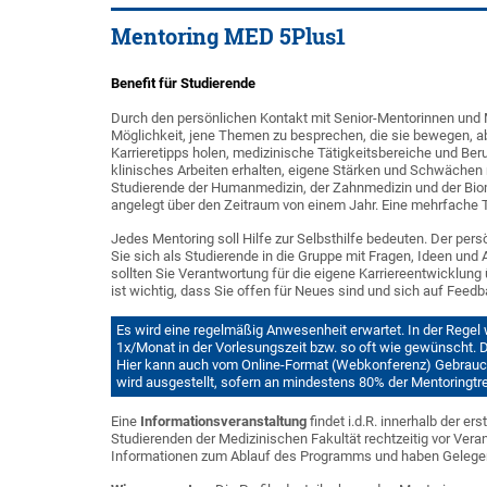
Mentoring MED 5Plus1
Benefit für Studierende
Durch den persönlichen Kontakt mit Senior-Mentorinnen und 
Möglichkeit, jene Themen zu besprechen, die sie bewegen, a
Karrieretipps holen, medizinische Tätigkeitsbereiche und Ber
klinisches Arbeiten erhalten, eigene Stärken und Schwächen r
Studierende der Humanmedizin, der Zahnmedizin und der Biom
angelegt über den Zeitraum von einem Jahr. Eine mehrfache 
Jedes Mentoring soll Hilfe zur Selbsthilfe bedeuten. Der per
Sie sich als Studierende in die Gruppe mit Fragen, Ideen und 
sollten Sie Verantwortung für die eigene Karriereentwicklu
ist wichtig, dass Sie offen für Neues sind und sich auf Feed
Es wird eine regelmäßig Anwesenheit erwartet. In der Regel
1x/Monat in der Vorlesungszeit bzw. so oft wie gewünscht. 
Hier kann auch vom Online-Format (Webkonferenz) Gebrauch
wird ausgestellt, sofern an mindestens 80% der Mentoringt
Eine
Informationsveranstaltung
findet i.d.R. innerhalb der 
Studierenden der Medizinischen Fakultät rechtzeitig vor Veran
Informationen zum Ablauf des Programms und haben Gelegenh