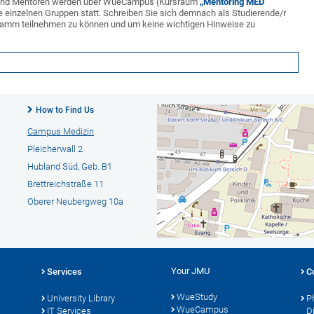
n und Mentoren werden über WueCampus (Kursraum
„Mentoring MED
die einzelnen Gruppen statt. Schreiben Sie sich demnach als Studierende/r
gramm teilnehmen zu können und um keine wichtigen Hinweise zu
How to Find Us
Campus Medizin
Pleicherwall 2
Hubland Süd, Geb. B1
Brettreichstraße 11
Oberer Neubergweg 10a
Your JMU
Services
C
WueStudy
University Library
P
WueCampus
s
IT Services
D