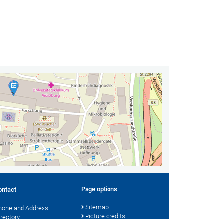
Page options
ontact
Sitemap
hone and Address
Picture credits
irectory