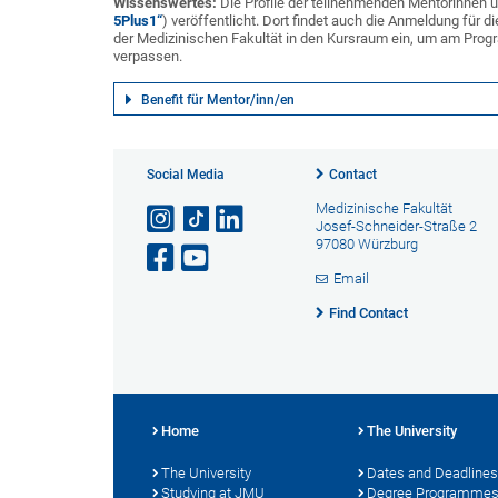
Wissenswertes:
Die Profile der teilnehmenden Mentorinne
5Plus1“
) veröffentlicht. Dort findet auch die Anmeldung für 
der Medizinischen Fakultät in den Kursraum ein, um am Pro
verpassen.
Benefit für Mentor/inn/en
Social Media
Contact
Medizinische Fakultät
Josef-Schneider-Straße 2
97080 Würzburg
Email
Find Contact
Home
The University
The University
Dates and Deadlines
Studying at JMU
Degree Programme