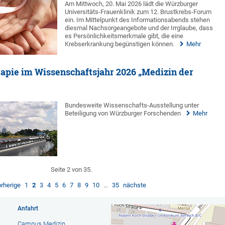
Am Mittwoch, 20. Mai 2026 lädt die Würzburger
Universitäts-Frauenklinik zum 12. Brustkrebs-Forum
ein. Im Mittelpunkt des Informationsabends stehen
diesmal Nachsorgeangebote und der Irrglaube, dass
es Persönlichkeitsmerkmale gibt, die eine
Krebserkrankung begünstigen können.
Mehr
apie im Wissenschaftsjahr 2026 „Medizin der
Bundesweite Wissenschafts-Ausstellung unter
Beteiligung von Würzburger Forschenden
Mehr
Seite 2 von 35.
orherige
1
2
3
4
5
6
7
8
9
10
…
35
nächste
Anfahrt
Campus Medizin