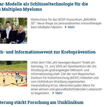
ar-Modelle als Schlüsseltechnologie für die
 Multiplen Myeloms
Startschuss für das BZKF-Konsortium „BAVARIA
3D“: Neue Wege zur personalisierten Immuntherapie
beim Multiplen Myelom
Mehr
h- und Informationsevent zur Krebsprävention
Unter dem Titel „Wir bewegen Bayern“ findet am
Samstag, 13. Juni 2026 am Sportzentrum der Uni
Würzburg ein großangelegter Mitmach- und
Informationstag statt. Ziel der vom Bayerischen
Zentrum für Krebsforschung (BZKF) initiierten und
vom Uniklinikum Würzburg organisierten
Veranstaltung ist es, Menschen jeden Alters für
einen aktiven und gesundheitsfördernden Lebensstil
zu begeistern.
Mehr
terung stärkt Forschung am Uniklinikum