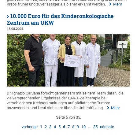
Krebs früher und zuverlässiger als bisher erkannt werden.
Mehr
10.000 Euro für das Kinderonkologische
Zentrum am UKW
18.08.2025
Dr. Ignazio Caruana forscht gemeinsam mit seinem Team daran, die
vielversprechenden Ergebnisse der CAR-T-Zelltherapie bei
verschiedenen Krebserkrankungen auf pädiatrische Tumore
anzuwenden, und freut sich sehr über die Unterstützung.
Mehr
Seite 6 von 35.
vorherige
1
2
3
4
5
6
7
8
9
10
…
35
nächste