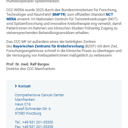
multidisziplinärer Spitzenmedizin.
CCC WERA wurde 2023 durch das Bundesministerium für Forschung,
Technologie und Raumfahrt (
BMFTR
) zum offiziellen Standort
NCT
WERA
ernannt. Im Nationalen Centrum für Tumorerkrankungen (NCT)
sind Spitzenforschung und innovative Krebstherapie eng vernetzt, damit
Patient:innen im Rahmen von klinischen Studien frühzeitig Zugang zu
vielversprechenden Behandlungsansätzen erhalten.
Das CCC MF ist außerdem eines der beteiligten Zentren
des
Bayerischen Zentrums für Krebsforschung
(BZKF) mit dem Ziel,
Forschungsergebnisse schnell in die klinische Praxis zu übertragen und
die Versorgung von Krebspatient:innen maßgeblich zu verbessern.
Prof. Dr. med. Ralf Bargou
Direktor des CCC Mainfranken
Kontakt
Comprehensive Cancer Center
Mainfranken
Haus C16
Josef-Schneider-Str. 6
97080 Würzburg
Tel.: +49 931 201-35350
Fax: +49 931 201-35359