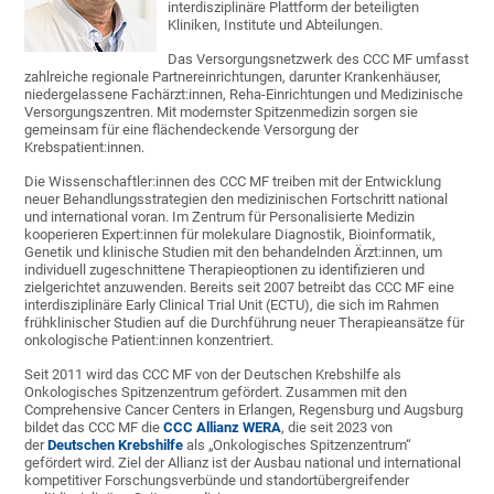
interdisziplinäre Plattform der beteiligten
Kliniken, Institute und Abteilungen.
Das Versorgungsnetzwerk des CCC MF umfasst
zahlreiche regionale Partnereinrichtungen, darunter Krankenhäuser,
niedergelassene Fachärzt:innen, Reha-Einrichtungen und Medizinische
Versorgungszentren. Mit modernster Spitzenmedizin sorgen sie
gemeinsam für eine flächendeckende Versorgung der
Krebspatient:innen.
Die Wissenschaftler:innen des CCC MF treiben mit der Entwicklung
neuer Behandlungsstrategien den medizinischen Fortschritt national
und international voran. Im Zentrum für Personalisierte Medizin
kooperieren Expert:innen für molekulare Diagnostik, Bioinformatik,
Genetik und klinische Studien mit den behandelnden Ärzt:innen, um
individuell zugeschnittene Therapieoptionen zu identifizieren und
zielgerichtet anzuwenden. Bereits seit 2007 betreibt das CCC MF eine
interdisziplinäre Early Clinical Trial Unit (ECTU), die sich im Rahmen
frühklinischer Studien auf die Durchführung neuer Therapieansätze für
onkologische Patient:innen konzentriert.
Seit 2011 wird das CCC MF von der Deutschen Krebshilfe als
Onkologisches Spitzenzentrum gefördert. Zusammen mit den
Comprehensive Cancer Centers in Erlangen, Regensburg und Augsburg
bildet das CCC MF die
CCC Allianz WERA
, die seit 2023 von
der
Deutschen Krebshilfe
als „Onkologisches Spitzenzentrum“
gefördert wird. Ziel der Allianz ist der Ausbau national und international
kompetitiver Forschungsverbünde und standortübergreifender