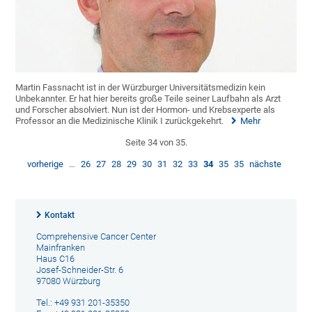
Martin Fassnacht ist in der Würzburger Universitätsmedizin kein
Unbekannter. Er hat hier bereits große Teile seiner Laufbahn als Arzt
und Forscher absolviert. Nun ist der Hormon- und Krebsexperte als
Professor an die Medizinische Klinik I zurückgekehrt.
Mehr
Seite 34 von 35.
vorherige
…
26
27
28
29
30
31
32
33
34
35
35
nächste
Kontakt
Comprehensive Cancer Center
Mainfranken
Haus C16
Josef-Schneider-Str. 6
97080 Würzburg
Tel.: +49 931 201-35350