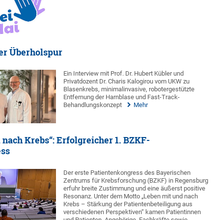
er Überholspur
Ein Interview mit Prof. Dr. Hubert Kübler und
Privatdozent Dr. Charis Kalogirou vom UKW zu
Blasenkrebs, minimalinvasive, robotergestützte
Entfernung der Harnblase und Fast-Track-
Behandlungskonzept
Mehr
 nach Krebs“: Erfolgreicher 1. BZKF-
ess
Der erste Patientenkongress des Bayerischen
Zentrums für Krebsforschung (BZKF) in Regensburg
erfuhr breite Zustimmung und eine äußerst positive
Resonanz. Unter dem Motto „Leben mit und nach
Krebs – Stärkung der Patientenbeteiligung aus
verschiedenen Perspektiven“ kamen Patientinnen
und Patienten, Angehörige, Fachkräfte sowie