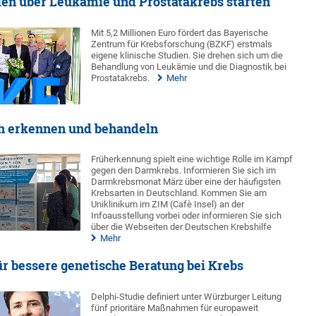
ien über Leukämie und Prostatakrebs starten
Mit 5,2 Millionen Euro fördert das Bayerische
Zentrum für Krebsforschung (BZKF) erstmals
eigene klinische Studien. Sie drehen sich um die
Behandlung von Leukämie und die Diagnostik bei
Prostatakrebs.
Mehr
h erkennen und behandeln
Früherkennung spielt eine wichtige Rolle im Kampf
gegen den Darmkrebs. Informieren Sie sich im
Darmkrebsmonat März über eine der häufigsten
Krebsarten in Deutschland. Kommen Sie am
Uniklinikum im ZIM (Cafè Insel) an der
Infoausstellung vorbei oder informieren Sie sich
über die Webseiten der Deutschen Krebshilfe
Mehr
r bessere genetische Beratung bei Krebs
Delphi-Studie definiert unter Würzburger Leitung
fünf prioritäre Maßnahmen für europaweit