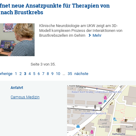
fnet neue Ansatzpunkte für Therapien von
 nach Brustkrebs
Klinische Neurobiologie am UKW zeigt am 3D-
Modell komplexen Prozess der Interaktionen von
Brustkrebszellen im Gehirn
Mehr
Seite 3 von 35.
orherige
1
2
3
4
5
6
7
8
9
10
…
35
nächste
Anfahrt
Campus Medizin