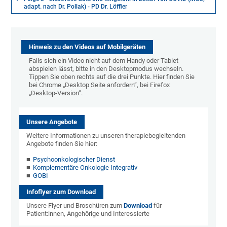
adapt. nach Dr. Pollak) - PD Dr. Löffler
Hinweis zu den Videos auf Mobilgeräten
Falls sich ein Video nicht auf dem Handy oder Tablet
abspielen lässt, bitte in den Desktopmodus wechseln.
Tippen Sie oben rechts auf die drei Punkte. Hier finden Sie
bei Chrome „Desktop Seite anfordern“, bei Firefox
„Desktop-Version“.
Unsere Angebote
Weitere Informationen zu unseren therapiebegleitenden
Angebote finden Sie hier:
Psychoonkologischer Dienst
Komplementäre Onkologie Integrativ
GOBI
Infoflyer zum Download
Unsere Flyer und Broschüren zum
Download
für
Patient:innen, Angehörige und Interessierte