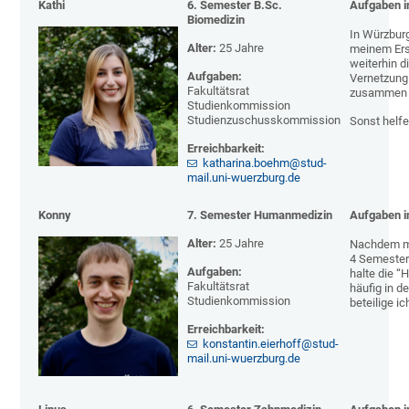
Kathi
6. Semester B.Sc.
Aufgaben i
Biomedizin
In Würzburg
Alter:
25 Jahre
meinem Ers
weiterhin 
Aufgaben:
Vernetzung
Fakultätsrat
zusammen m
Studienkommission
Studienzuschusskommission
Sonst helfe
Erreichbarkeit:
katharina.boehm@stud-
mail.uni-wuerzburg.de
Konny
7. Semester Humanmedizin
Aufgaben i
Alter:
25 Jahre
Nachdem mir
4 Semester
Aufgaben:
halte die “
Fakultätsrat
häufig in d
Studienkommission
beteilige i
Erreichbarkeit:
konstantin.eierhoff@stud-
mail.uni-wuerzburg.de