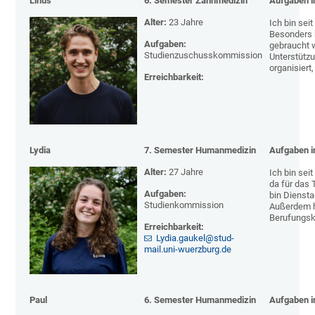
Linus
6. Semester Zahnmedizin
Aufgaben i
Alter:
23 Jahre
Ich bin sei
Besonders b
Aufgaben:
gebraucht w
Studienzuschusskommission
Unterstützu
organisiert
Erreichbarkeit:
Lydia
7. Semester Humanmedizin
Aufgaben i
Alter:
27 Jahre
Ich bin sei
da für das
Aufgaben:
bin Diensta
Studienkommission
Außerdem h
Berufungsk
Erreichbarkeit:
Lydia.gaukel@stud-
mail.uni-wuerzburg.de
Paul
6. Semester Humanmedizin
Aufgaben i