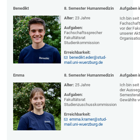
Benedikt
8. Semester Humanmedizin
Aufgaben i
Alter:
23 Jahre
Ich bin sei
Fachschaft
Aufgaben:
vor der Fak
Fachschaftssprecher
unserer Ak
Fakultätsrat
Organisatio
Studienkommission
Erreichbarkeit:
benedikt.eder@stud-
mail.uni-wuerzburg.de
Emma
8. Semester Humanmedizin
Aufgaben i
Alter:
25 Jahre
I
ch bin sei
der Aussegn
Aufgaben:
Semesterabs
Fakultätsrat
Gewählte ve
Studienzuschusskommission
Erreichbarkeit:
emma.kramer@stud-
mail.uni-wuerzburg.de