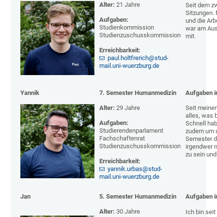
Alter:
21
Jahre
Seit dem z
Sitzungen. 
Aufgaben:
und die Arb
Studienkommission
war am Aust
Studienzuschusskommission
mit.
Erreichbarkeit:
paul.holtfrerich@stud-
mail.uni-wuerzburg.de
Yannik
7. Semester Humanmedizin
Aufgaben i
Alter:
29 Jahre
Seit meinem
alles, was 
Aufgaben:
Schnell hab
Studierendenparlament
zudem um u
Fachschaftenrat
Semester da
Studienzuschusskommission
irgendwer m
zu sein und
Erreichbarkeit:
yannik.urbas@stud-
mail.uni-wuerzburg.de
Jan
5. Semester Humanmedizin
Aufgaben i
Alter:
30
Jahre
Ich bin sei