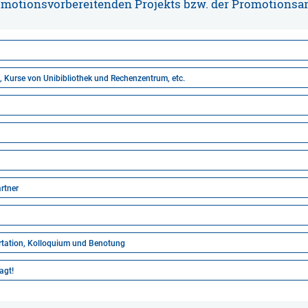
motionsvorbereitenden Projekts bzw. der Promotionsar
, Kurse von Unibibliothek und Rechenzentrum, etc.
rtner
ertation, Kolloquium und Benotung
agt!