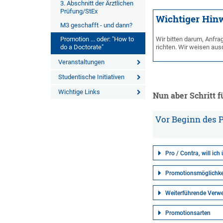
3. Abschnitt der Ärztlichen
Prüfung/StEx
Wichtiger Hin
M3 geschafft - und dann?
Promotion ... oder: "How to
Wir bitten darum, Anfra
do a Doctorate"
richten. Wir weisen aus
Veranstaltungen
Studentische Initiativen
Wichtige Links
Nun aber Schritt fü
Vor Beginn des 
Pro / Contra, will ic
Promotionsmöglichke
Weiterführende Verwe
Promotionsarten