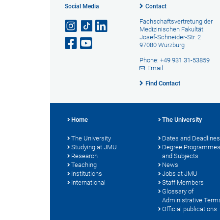
Social Media
Contact
Fachschaftsvertretung der
Medizinischen Fakultät
Josef-Schneider-Str. 2
97080 Würzburg
Phone: +49 931 31-53859
Email
Find Contact
Home
The University
The University
Dates and Deadlines
Studying at JMU
Degree Programme
Research
and Subjects
Teaching
News
Institutions
Jobs at JMU
International
Staff Members
Glossary of
Administrative Term
Official publications