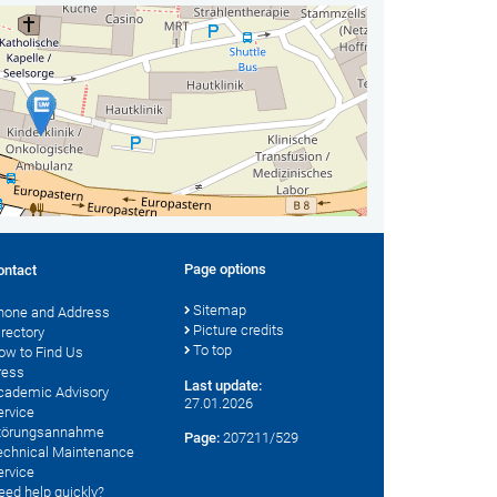
Page options
ontact
Sitemap
hone and Address
Picture credits
irectory
To top
ow to Find Us
ress
Last update:
cademic Advisory
27.01.2026
ervice
törungsannahme
Page:
207211/529
echnical Maintenance
ervice
eed help quickly?