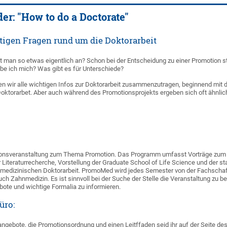
der: "How to do a Doctorate"
htigen Fragen rund um die Doktorarbeit
t man so etwas eigentlich an? Schon bei der Entscheidung zu einer Promotion 
be ich mich? Was gibt es für Unterschiede?
en wir alle wichtigen Infos zur Doktorarbeit zusammenzutragen, beginnend mit der
n Doktorarbet. Aber auch während des Promotionsprojekts ergeben sich oft ähnli
mationsveranstaltung zum Thema Promotion. Das Programm umfasst Vorträge zum 
ur Literaturrecherche, Vorstellung der Graduate School of Life Science und der 
r medizinischen Doktorarbeit. PromoMed wird jedes Semester von der Fachschaft 
ch Zahnmedizin. Es ist sinnvoll bei der Suche der Stelle die Veranstaltung zu 
ebote und wichtige Formalia zu informieren.
üro:
ngebote, die Promotionsordnung und einen Leitffaden seid ihr auf der Seite de