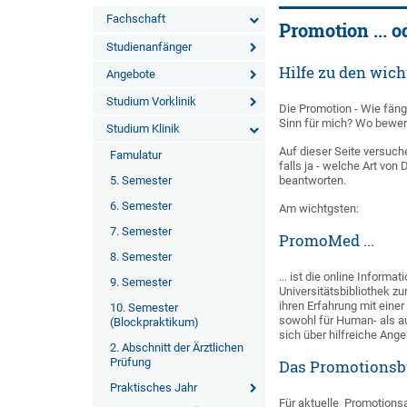
Fachschaft
Promotion ... o
Studienanfänger
Hilfe zu den wic
Angebote
Studium Vorklinik
Die Promotion - Wie fäng
Sinn für mich? Wo bewer
Studium Klinik
Auf dieser Seite versuch
Famulatur
falls ja - welche Art vo
5. Semester
beantworten.
6. Semester
Am wichtgsten:
7. Semester
PromoMed ...
8. Semester
... ist die online Infor
9. Semester
Universitätsbibliothek z
ihren Erfahrung mit eine
10. Semester
sowohl für Human- als au
(Blockpraktikum)
sich über hilfreiche Ang
2. Abschnitt der Ärztlichen
Prüfung
Das Promotionsb
Praktisches Jahr
Für aktuelle Promotionsa