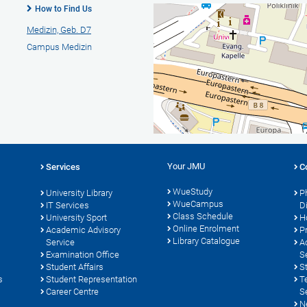
How to Find Us
Medizin, Geb. D7
Campus Medizin
Your JMU
Services
C
WueStudy
University Library
P
WueCampus
s
IT Services
D
Class Schedule
University Sport
H
Online Enrolment
Academic Advisory
P
Library Catalogue
Service
A
Examination Office
S
Student Affairs
S
s
Student Representation
T
Career Centre
S
N