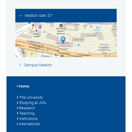
Medizin, Geb. D7
Campus Medizin
Home
The University
Studying at JMU
Research
Teaching
Institutions
International