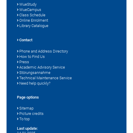
WueStudy
WueCampus
Class Schedule
Online Enrolment
Library Catalogue
Contact
Phone and Address Directory
How to Find Us
Press
Academic Advisory Service
Störungsannahme
Technical Maintenance Service
Need help quickly?
Page options
Sitemap
Picture credits
To top
Last update: