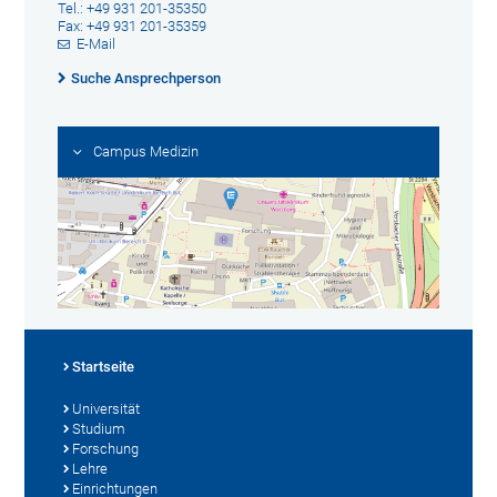
Tel.: +49 931 201-35350
Fax: +49 931 201-35359
E-Mail
Suche Ansprechperson
Campus Medizin
Startseite
Universität
Studium
Forschung
Lehre
Einrichtungen