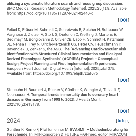
utilizing a systematic literature search and focus group discussion
.
BMC Medical Research Methodology [Internet]. 2025;25(1):8. Available
from: https://doi.org/10.1186/s12874-024-02440-x
[
DOI
]
Felbel D, Prüser M, Schmidt C, Schreiweis B, Spicher N, Rottbauer W,
Varghese J, Zietzer A, Störk S, Dieterich C, Krefting D, Martens E,
Sedlmayr M, Bongiovanni D, Olivier CB, Lapp H, Schmidt H, Katzmann
JL, Nensa F, Frey N, Ulrich-Merzenich GS, Peter CA, Heuschmann P,
Bavendiek U, Zenker S, the ASG
.
The “Advancing Cardiovascular Risk
Identification with Structured Clinical Documentation and Biosignal
Derived Phenotypes Synthesis” (ACRIBiS) Project – Conceptual
Design, Project Planning, and First Implementation Experiences
.
European Heart Journal - Digital Health [Internet]. 2025;:ztaf075.
Available from: https://doi.org/10.1093/ehjdh/ztaf075
[
DOI
]
Steppuhn H, Baumert J, Rücker V, Günther K, Wengler A, Tetzlaff F,
Neuhauser H
.
Temporal trends in mortality due to coronary heart
disease in Germany from 1998 to 2023
. J Health Monit.
2025;10(2):e13178.
[
DOI
]
2024
[
to top
]
Günther K, Remo F, Pfaffenlehner M
.
EVA4MII – Methodenberatung für
Forschende
. In: MII-Konsortien DIFUTURE HiGHmed, editor. MIRACUM