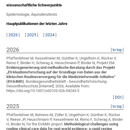
wissenschaftliche Schwerpunkte
Epidemiologie, Äquivalenztests
Hauptpublikationen der letzten Jahre
[
2026
]
[
2025
]
[
2024
]
2026
[
to top
]
Pfaffenlehner M, Kesselmeier M, Günther K, Ungethüm K, Rücker V,
Remo F, Binder H, Scherag A, Heuschmann P, Binder N, Projekt EM
.
Evidenzgenerierung und methodische Beratung durch das Projekt
„EVAluationsforschung auf der Grundlage von Daten aus der
klinischen Routineversorgung für die Medizininformatik-Initiative“
(EVA4MII)
. Bundesgesundheitsblatt - Gesundheitsforschung -
Gesundheitsschutz [Internet]. 2026; Available from:
https://doi.org/10.1007/s00103-026-04243-5
[
DOI
]
2025
[
to top
]
Pfaffenlehner M, Behrens M, Zöller D, Ungethüm K, Günther K, Rücker
V, Reese JP, Heuschmann P, Kesselmeier M, Remo F, Scherag A, Binder
H, Binder N, for the EVAMII project
.
Methodological challenges using
routine clinical care data for real-world evidence: a rapid review