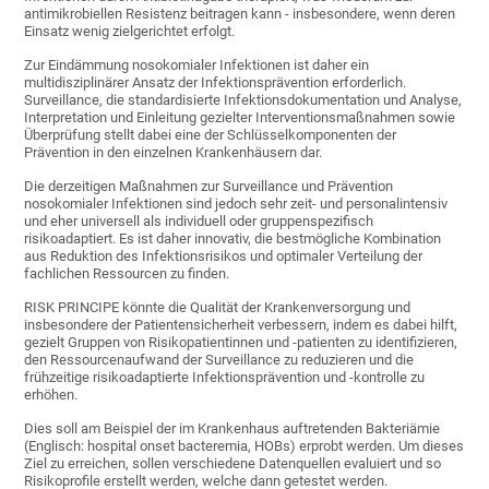
antimikrobiellen Resistenz beitragen kann - insbesondere, wenn deren
Einsatz wenig zielgerichtet erfolgt.
Zur Eindämmung nosokomialer Infektionen ist daher ein
multidisziplinärer Ansatz der Infektionsprävention erforderlich.
Surveillance, die standardisierte Infektionsdokumentation und Analyse,
Interpretation und Einleitung gezielter Interventionsmaßnahmen sowie
Überprüfung stellt dabei eine der Schlüsselkomponenten der
Prävention in den einzelnen Krankenhäusern dar.
Die derzeitigen Maßnahmen zur Surveillance und Prävention
nosokomialer Infektionen sind jedoch sehr zeit- und personalintensiv
und eher universell als individuell oder gruppenspezifisch
risikoadaptiert. Es ist daher innovativ, die bestmögliche Kombination
aus Reduktion des Infektionsrisikos und optimaler Verteilung der
fachlichen Ressourcen zu finden.
RISK PRINCIPE könnte die Qualität der Krankenversorgung und
insbesondere der Patientensicherheit verbessern, indem es dabei hilft,
gezielt Gruppen von Risikopatientinnen und -patienten zu identifizieren,
den Ressourcenaufwand der Surveillance zu reduzieren und die
frühzeitige risikoadaptierte Infektionsprävention und -kontrolle zu
erhöhen.
Dies soll am Beispiel der im Krankenhaus auftretenden Bakteriämie
(Englisch: hospital onset bacteremia, HOBs) erprobt werden. Um dieses
Ziel zu erreichen, sollen verschiedene Datenquellen evaluiert und so
Risikoprofile erstellt werden, welche dann getestet werden.