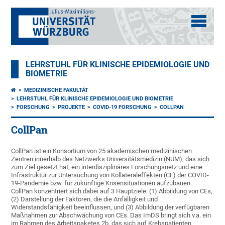
LEHRSTUHL FÜR KLINISCHE EPIDEMIOLOGIE UND
BIOMETRIE
MEDIZINISCHE FAKULTÄT
LEHRSTUHL FÜR KLINISCHE EPIDEMIOLOGIE UND BIOMETRIE
FORSCHUNG
PROJEKTE
COVID-19 FORSCHUNG
COLLPAN
CollPan
CollPan ist ein Konsortium von 25 akademischen medizinischen
Zentren innerhalb des Netzwerks Universitätsmedizin (NUM), das sich
zum Ziel gesetzt hat, ein interdisziplinäres Forschungsnetz und eine
Infrastruktur zur Untersuchung von Kollateraleffekten (CE) der COVID-
19-Pandemie bzw. für zukünftige Krisensituationen aufzubauen.
CollPan konzentriert sich dabei auf 3 Hauptziele: (1) Abbildung von CEs,
(2) Darstellung der Faktoren, die die Anfälligkeit und
Widerstandsfähigkeit beeinflussen, und (3) Abbildung der verfügbaren
Maßnahmen zur Abschwächung von CEs. Das ImDS bringt sich v.a. ein
im Rahmen des Arbeitspaketes 2b, das sich auf Krebspatienten