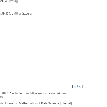
 JMU Würzburg
matik IX), JMU Würzburg
[
to top
]
]
. 2025. Available from: https://opus.bibliothek.uni-
08
IAM Journal on Mathematics of Data Science [Internet].