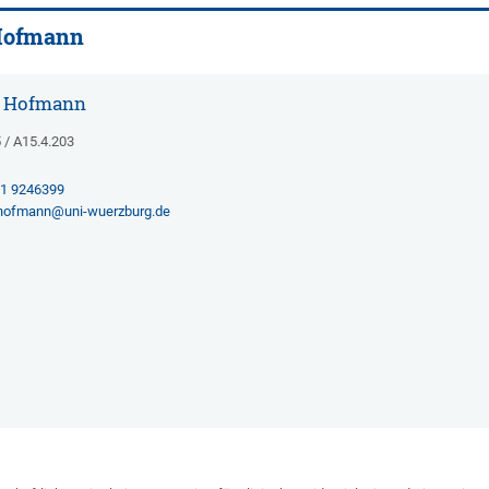
 Hofmann
n Hofmann
/ A15.4.203
01 9246399
.hofmann@uni-wuerzburg.de