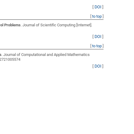
[
DOI
]
[
to top
]
rol Problems
. Journal of Scientific Computing [Internet].
[
DOI
]
[
to top
]
s
. Journal of Computational and Applied Mathematics
042721005574
[
DOI
]