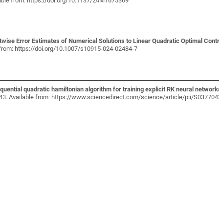
able from: https://doi.org/10.1137/24M1675369
twise Error Estimates of Numerical Solutions to Linear Quadratic Optimal Cont
 from: https://doi.org/10.1007/s10915-024-02484-7
quential quadratic hamiltonian algorithm for training explicit RK neural network
943. Available from: https://www.sciencedirect.com/science/article/pii/S0377