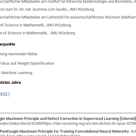
chaftlicher Mitarbeiter am Institut für Klinische Epidemiologie und Biometrie,
on zum Dr. rer. nat. (summa cum laude), JMU Würzburg
chaftlicher Mitarbeiter am Lehrstuhl für wissenschaftliches Rechnen (Mathe
 of Science in Mathematik, JMU Würzburg
or of Science in Mathematik, JMU Würzburg
erpunkte
rung neuronaler Netze
Fokus auf Weight Sparsification
es Machine Learning
etzten Jahre
2022
]
gin Maximum Principle and Defect Correction in Supervised Learning
[Internet
index/index/docId/42590https://nbn-resolving.org/urn:nbn:de:bvb:20-opus-4259
Pontryagin Maximum Principle for Training Convolutional Neural Networks
. S