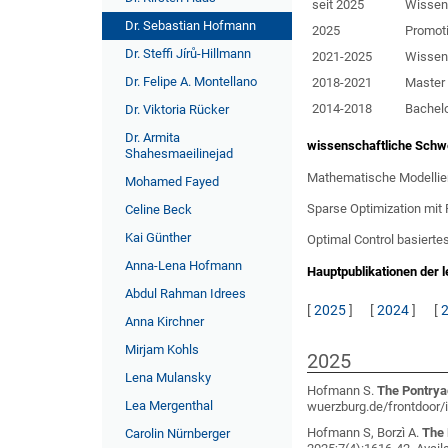
seit 2025
Wissens
Dr. Sebastian Hofmann
2025
Promoti
Dr. Steffi Jírů-Hillmann
2021-2025
Wissens
Dr. Felipe A. Montellano
2018-2021
Master
2014-2018
Bachel
Dr. Viktoria Rücker
Dr. Armita
wissenschaftliche Schw
Shahesmaeilinejad
Mathematische Modellie
Mohamed Fayed
Sparse Optimization mit 
Celine Beck
Kai Günther
Optimal Control basiert
Anna-Lena Hofmann
Hauptpublikationen der l
Abdul Rahman Idrees
[
2025
]
[
2024
]
[
Anna Kirchner
Mirjam Kohls
2025
Lena Mulansky
Hofmann S
.
The Pontrya
Lea Mergenthal
wuerzburg.de/frontdoor/
Hofmann S, Borzì A
.
The 
Carolin Nürnberger