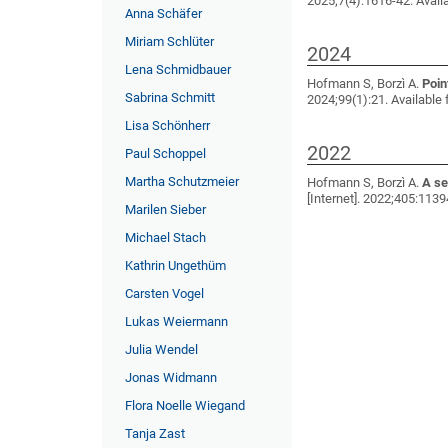
2025;7(4):1616-42. Avail
Anna Schäfer
Miriam Schlüter
2024
Lena Schmidbauer
Hofmann S, Borzì A
.
Poin
Sabrina Schmitt
2024;99(1):21. Available
Lisa Schönherr
2022
Paul Schoppel
Martha Schutzmeier
Hofmann S, Borzì A
.
A se
[Internet]. 2022;405:113
Marilen Sieber
Michael Stach
Kathrin Ungethüm
Carsten Vogel
Lukas Weiermann
Julia Wendel
Jonas Widmann
Flora Noelle Wiegand
Tanja Zast