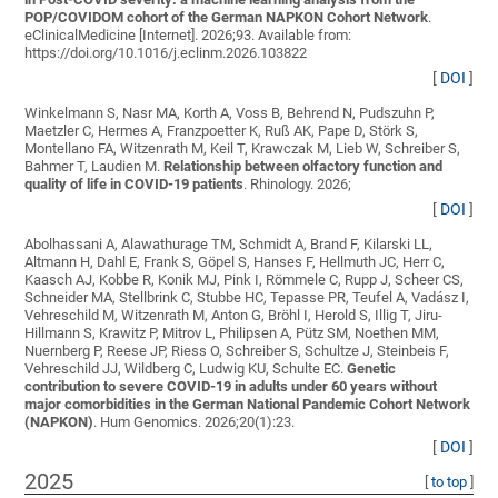
POP/COVIDOM cohort of the German NAPKON Cohort Network
.
eClinicalMedicine [Internet]. 2026;93. Available from:
https://doi.org/10.1016/j.eclinm.2026.103822
[
DOI
]
Winkelmann S, Nasr MA, Korth A, Voss B, Behrend N, Pudszuhn P,
Maetzler C, Hermes A, Franzpoetter K, Ruß AK, Pape D, Störk S,
Montellano FA, Witzenrath M, Keil T, Krawczak M, Lieb W, Schreiber S,
Bahmer T, Laudien M
.
Relationship between olfactory function and
quality of life in COVID-19 patients
. Rhinology. 2026;
[
DOI
]
Abolhassani A, Alawathurage TM, Schmidt A, Brand F, Kilarski LL,
Altmann H, Dahl E, Frank S, Göpel S, Hanses F, Hellmuth JC, Herr C,
Kaasch AJ, Kobbe R, Konik MJ, Pink I, Römmele C, Rupp J, Scheer CS,
Schneider MA, Stellbrink C, Stubbe HC, Tepasse PR, Teufel A, Vadász I,
Vehreschild M, Witzenrath M, Anton G, Bröhl I, Herold S, Illig T, Jiru-
Hillmann S, Krawitz P, Mitrov L, Philipsen A, Pütz SM, Noethen MM,
Nuernberg P, Reese JP, Riess O, Schreiber S, Schultze J, Steinbeis F,
Vehreschild JJ, Wildberg C, Ludwig KU, Schulte EC
.
Genetic
contribution to severe COVID-19 in adults under 60 years without
major comorbidities in the German National Pandemic Cohort Network
(NAPKON)
. Hum Genomics. 2026;20(1):23.
[
DOI
]
2025
[
to top
]