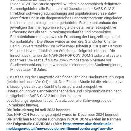
In der COVIDOM-Studie speziell wurden in geographisch definierten
Sammelgebieten alle Patienten mit überstandener SARS-CoV-2-
Infektion schweregradunabhängig und populationsrepräsentativ
identifiziert und in ein diagnostisches Langzeitprogramm eingeladen.
In einem epidemiologisch ausgerichteten Fokuskrankenhaus der
jeweiligen Sammelregionen erfolgte die detaillierte retrospektive
Erfassung des akuten Erkrankungsverlaufes und prospektive
Biomaterialsammlung sowie die Erfassung der Langzeitfolgen und
Komorbiditäten. Die Studie wurde an den drei Standorten Charité
Berlin, Universitätsklinikum Schleswig-Holstein (UKSH) am Campus
Kiel und Universitätsklinikum Würzburg erfolgreich etabliert. Die
Einschlusskriterien der NAPKON-POP COVIDOM-Studie umfassten:
positiver PCR-Test auf SARS-CoV-2 mindestens 6 Monate vor
Studieneinschluss, Hauptwohnsitz in einer der drei Studienregionen,
Mindestalter 18 Jahre.
Zur Erfassung der Langzeitfolgen finden jährliche Nachuntersuchungen
(telefonisch oder Vor-Ort) statt. Das Ziel der Studie ist die retrospektive
Erfassung des akuten Krankheitsverlaufs und prospektive
Untersuchung von Langzeitorganschäden und Folgemorbiditäten nach
stattgehabter SARS-CoV-2 Infektion in einem
bevölkerungsrepräsentativen Ansatz über alle Schweregrade der
Erkrankung hinweg.
Die Rekrutierung ist seit 2023 beendet.
Das NAPKON-Forschungsprojekt wurde im Dezember 2024 beendet.
Die jährlichen Nachuntersuchungen in COVIDOM werden im Rahmen
der Folgestudie COVIDOM+ (hier:
https://www.ukw.de/aktuelle-
meldungen/detail/news/covidom-millionenfoerderung-fuer-die-