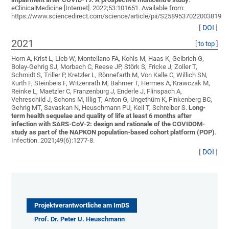
eClinicalMedicine [Internet]. 2022;53:101651. Available from:
https://www.sciencedirect.com/science/article/pii/S2589537022003819
[
DOI
]
2021
[
to top
]
Horn A, Krist L, Lieb W, Montellano FA, Kohls M, Haas K, Gelbrich G,
Bolay-Gehrig SJ, Morbach C, Reese JP, Störk S, Fricke J, Zoller T,
Schmidt S, Triller P, Kretzler L, Rönnefarth M, Von Kalle C, Willich SN,
Kurth F, Steinbeis F, Witzenrath M, Bahmer T, Hermes A, Krawczak M,
Reinke L, Maetzler C, Franzenburg J, Enderle J, Flinspach A,
Vehreschild J, Schons M, Illig T, Anton G, Ungethüm K, Finkenberg BC,
Gehrig MT, Savaskan N, Heuschmann PU, Keil T, Schreiber S
.
Long-
term health sequelae and quality of life at least 6 months after
infection with SARS-CoV-2: design and rationale of the COVIDOM-
study as part of the NAPKON population-based cohort platform (POP)
.
Infection. 2021;49(6):1277-8.
[
DOI
]
Projektverantwortliche am ImDS
Prof. Dr. Peter U. Heuschmann