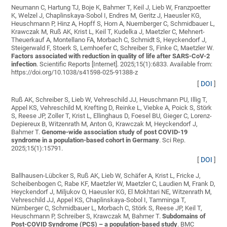
Neumann C, Hartung TJ, Boje K, Bahmer T, Keil J, Lieb W, Franzpoetter
K, Welzel J, Chaplinskaya-Sobol I, Endres M, Geritz J, Haeusler KG,
Heuschmann P, Hinz A, Hopff S, Horn A, Nuernberger C, Schmidbauer L,
Krawczak M, Ruß AK, Krist L, Keil T, Kudelka J, Maetzler C, Mehnert-
Theuerkauf A, Montellano FA, Morbach C, Schmidt S, Heyckendorf J,
Steigerwald F, Stoerk S, Lemhoefer C, Schreiber S, Finke C, Maetzler W
.
Factors associated with reduction in quality of life after SARS-CoV-2
infection
. Scientific Reports [Internet]. 2025;15(1):6833. Available from:
https://doi.org/10.1038/s41598-025-91388-z
[
DOI
]
Ruß AK, Schreiber S, Lieb W, Vehreschild JJ, Heuschmann PU, Illig T,
Appel KS, Vehreschild M, Krefting D, Reinke L, Viebke A, Poick S, Störk
S, Reese JP, Zoller T, Krist L, Ellinghaus D, Foesel BU, Gieger C, Lorenz-
Depiereux B, Witzenrath M, Anton G, Krawczak M, Heyckendorf J,
Bahmer T
.
Genome-wide association study of post COVID-19
syndrome in a population-based cohort in Germany
. Sci Rep.
2025;15(1):15791.
[
DOI
]
Ballhausen-Lübcker S, Ruß AK, Lieb W, Schäfer A, Krist L, Fricke J,
Scheibenbogen C, Rabe KF, Maetzler W, Maetzler C, Laudien M, Frank D,
Heyckendorf J, Miljukov O, Haeusler KG, El Mokhtari NE, Witzenrath M,
Vehreschild JJ, Appel KS, Chaplinskaya-Sobol I, Tamminga T,
Nürnberger C, Schmidbauer L, Morbach C, Störk S, Reese JP, Keil T,
Heuschmann P, Schreiber S, Krawczak M, Bahmer T
.
Subdomains of
Post-COVID Syndrome (PCS) – a population-based study
. BMC