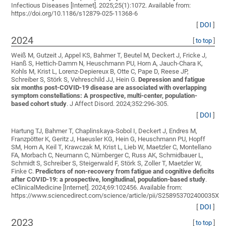
Infectious Diseases [Internet]. 2025;25(1):1072. Available from:
https://doi.org/10.1186/s12879-025-11368-6
[
DOI
]
2024
[
to top
]
Weiß M, Gutzeit J, Appel KS, Bahmer T, Beutel M, Deckert J, Fricke J,
Hanß S, Hettich-Damm N, Heuschmann PU, Horn A, Jauch-Chara K,
Kohls M, Krist L, Lorenz-Depiereux B, Otte C, Pape D, Reese JP,
Schreiber S, Störk S, Vehreschild JJ, Hein G
.
Depression and fatigue
six months post-COVID-19 disease are associated with overlapping
symptom constellations: A prospective, multi-center, population-
based cohort study
. J Affect Disord. 2024;352:296-305.
[
DOI
]
Hartung TJ, Bahmer T, Chaplinskaya-Sobol I, Deckert J, Endres M,
Franzpötter K, Geritz J, Haeusler KG, Hein G, Heuschmann PU, Hopff
SM, Horn A, Keil T, Krawczak M, Krist L, Lieb W, Maetzler C, Montellano
FA, Morbach C, Neumann C, Nürnberger C, Russ AK, Schmidbauer L,
Schmidt S, Schreiber S, Steigerwald F, Störk S, Zoller T, Maetzler W,
Finke C
.
Predictors of non-recovery from fatigue and cognitive deficits
after COVID-19: a prospective, longitudinal, population-based study
.
eClinicalMedicine [Internet]. 2024;69:102456. Available from:
https://www.sciencedirect.com/science/article/pii/S258953702400035X
[
DOI
]
2023
[
to top
]