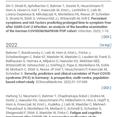
Shi Y, Strobl R, Apfelbacher C, Bahmer T, Geisler R, Heuschmann P,
Horn A, Hoven H, Keil T, Krawczak M, Krist L, Lemhöfer C, Lieb W,
Lorenz-Depiereux B, Mikolajczyk R, Montellano FA, Reese JP, Schreiber
S, Skoetz N, Störk S, Vehreschild JJ, Witzenrath M, Grill E
.
Persistent
symptoms and risk factors predicting prolonged time to symptom-free
after SARS‑CoV‑2 infection: an analysis of the baseline examination
of the German COVIDOM/NAPKON-POP cohort
. Infection. 2023;:1-16.
[
DOI
]
2022
[
to top
]
Bahmer T, Borzikowsky C, Lieb W, Horn A, Krist L, Fricke J,
Scheibenbogen C, Rabe KF, Maetzler W, Maetzler C, Laudien M, Frank D,
Ballhausen S, Hermes A, Miljukov O, Haeusler KG, Mokhtari NEE,
Witzenrath M, Vehreschild JJ, Krefting D, Pape D, Montellano FA, Kohls
M, Morbach C, Störk S, Reese JP, Keil T, Heuschmann P, Krawczak M,
Schreiber S
.
Severity, predictors and clinical correlates of Post-COVID
syndrome (PCS) in Germany: A prospective, multi-centre, population-
based cohort study
. EClinicalMedicine. 2022;51:101549.
[
DOI
]
Hartung TJ, Neumann C, Bahmer T, Chaplinskaya-Sobol I, Endres M,
Geritz J, Haeusler KG, Heuschmann PU, Hildesheim H, Hinz A, Hopff S,
Horn A, Krawczak M, Krist L, Kudelka J, Lieb W, Maetzler C, Mehnert-
Theuerkauf A, Montellano FA, Morbach C, Schmidt S, Schreiber S,
Steigerwald F, Störk S, Maetzler W, Finke C
.
Fatigue and cognitive
impairment after COVID-19: A prospective multicentre study
.