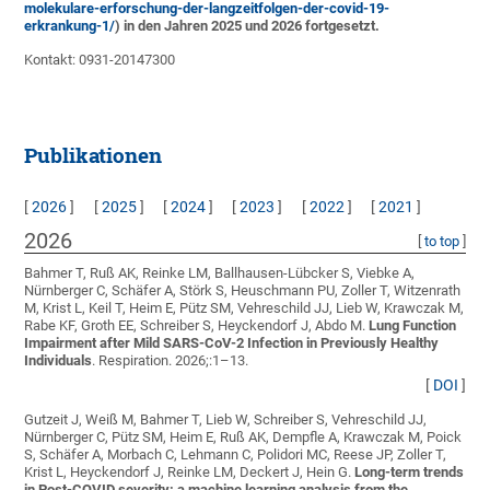
molekulare-erforschung-der-langzeitfolgen-der-covid-19-
erkrankung-1/
)
in den Jahren 2025 und 2026 fortgesetzt.
Kontakt: 0931-20147300
Publikationen
[
2026
]
[
2025
]
[
2024
]
[
2023
]
[
2022
]
[
2021
]
2026
[
to top
]
Bahmer T, Ruß AK, Reinke LM, Ballhausen-Lübcker S, Viebke A,
Nürnberger C, Schäfer A, Störk S, Heuschmann PU, Zoller T, Witzenrath
M, Krist L, Keil T, Heim E, Pütz SM, Vehreschild JJ, Lieb W, Krawczak M,
Rabe KF, Groth EE, Schreiber S, Heyckendorf J, Abdo M
.
Lung Function
Impairment after Mild SARS-CoV-2 Infection in Previously Healthy
Individuals
. Respiration. 2026;:1–13.
[
DOI
]
Gutzeit J, Weiß M, Bahmer T, Lieb W, Schreiber S, Vehreschild JJ,
Nürnberger C, Pütz SM, Heim E, Ruß AK, Dempfle A, Krawczak M, Poick
S, Schäfer A, Morbach C, Lehmann C, Polidori MC, Reese JP, Zoller T,
Krist L, Heyckendorf J, Reinke LM, Deckert J, Hein G
.
Long-term trends
in Post-COVID severity: a machine learning analysis from the