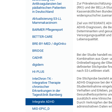
Zur Prävalenzschätzung 
Antikoagulanzien bei
(RKI) und der BELLA-Stu
pädiatrischen Patienten
Kassenärztlichen Bundesv
in Deutschland
widerspruchsfrei zueinan
Aktualisierung S3-LL
Mammakarzinom
Ziel von INTEGRATE ADHD
ADHS-Diagnosen, die Be
BARMER Pflegereport
Determinanten und gesu
Versorgungsqualität un
BETTER-CARE
Lebensqualität.
BRE-BY-MED / digiOnko
BRIDGE
Bei der Studie handelt 
CAEHR
Kombination aus Quer- u
Onlinebefragung der Elte
digidem
definierter Stichprobe f
nach S3-Leitlinien statt.
HI-PLUS
Die Stichprobe besteht a
InteChron-TK -
ADHS-Diagnose bei der Kr
Integrative Therapie
Studienteilnahme eingel
chronischer
Verhalten und Erleben, 
Erkrankungen in der
Gesundheitssystems und z
Tagesklinik Bamberg
zusätzlich eine klinisch
Integrate ADHD
Durch Verknüpfen der Be
administrativen Daten wi
MID-EPIC_D