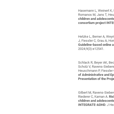
Hasemann L, Weinert K, 
Romanos M, Jans T, Heus
children and adolescents
consortium project IN
Hetzke L, Berner A, Wey
J, Fiessler C, Grau A, H
Guideline-based online
2024;9(3):e12541.
Schlack R, Beyer AK, Bec
Scholz V, Ravens-Siebere
Heuschmann P, Fiessler 
of Administrative and E
Presentation of the Proje
Gilbert M, Ravens-Sieber
Riederer C, Kaman A
.
Ris
children and adolescent
INTEGRATE-ADHD
. J He