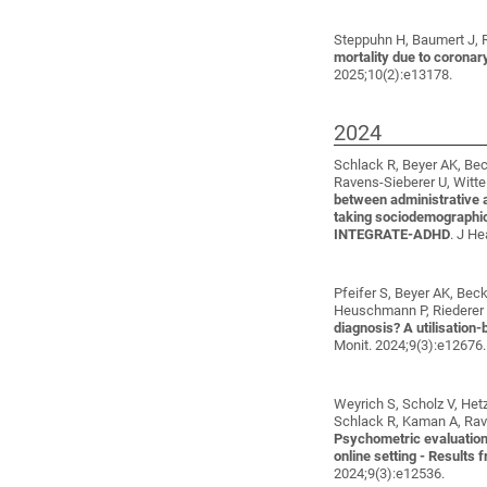
Steppuhn H, Baumert J, R
mortality due to corona
2025;10(2):e13178.
2024
Schlack R, Beyer AK, Beck
Ravens-Sieberer U, Witt
between administrative 
taking sociodemographic 
INTEGRATE-ADHD
. J He
Pfeifer S, Beyer AK, Bec
Heuschmann P, Riederer 
diagnosis? A utilisatio
Monit. 2024;9(3):e12676.
Weyrich S, Scholz V, Het
Schlack R, Kaman A, Rave
Psychometric evaluation 
online setting - Result
2024;9(3):e12536.