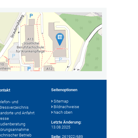
Seitenoptionen
ontakt
Sitemap
elefon- und
Bildnachweise
dressverzeichnis
Nach oben
tandorte und Anfahrt
resse
Letzte Änderung:
tudienberatung
13.08.2025
törungsannahme
echnischer Betrieb
Seite:
261922/689