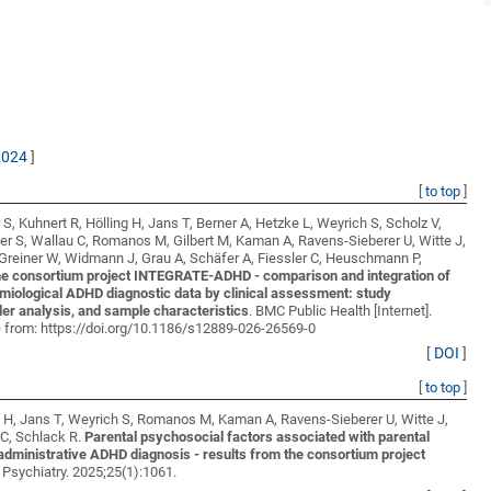
2024
]
[
to top
]
 S, Kuhnert R, Hölling H, Jans T, Berner A, Hetzke L, Weyrich S, Scholz V,
r S, Wallau C, Romanos M, Gilbert M, Kaman A, Ravens-Sieberer U, Witte J,
Greiner W, Widmann J, Grau A, Schäfer A, Fiessler C, Heuschmann P,
e consortium project INTEGRATE-ADHD - comparison and integration of
miological ADHD diagnostic data by clinical assessment: study
er analysis, and sample characteristics
. BMC Public Health [Internet].
e from: https://doi.org/10.1186/s12889-026-26569-0
[
DOI
]
[
to top
]
g H, Jans T, Weyrich S, Romanos M, Kaman A, Ravens-Sieberer U, Witte J,
C, Schlack R
.
Parental psychosocial factors associated with parental
s administrative ADHD diagnosis - results from the consortium project
 Psychiatry. 2025;25(1):1061.