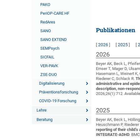
PAKO
PeriOP-CARE HF
RedAres
Publikationen
SANO
SANO EXTEND
[
2026
]
[
2025
]
[
SEMPsych
2026
SICFAIL
Beyer AK, Beck L, Pfeifer
VER-PAVK
Emser T, Mager D, Ulsame
Hasemann L, Weinert K, 
ZSE-DUO
Riederer C, Schlack R
.
Th
Digitalisierung
administrative and epide
description, non-respond
Präventionsforschung
2026;26(1):712. Availabl
COVID-19 Forschung
2025
Lehre
Beratung
Beyer AK, Beck L, Höllin
Heuschmann P, Riederer 
reporting of their child’
INTEGRATE-ADHD
. BMC