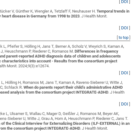
[
DOI
]
ücker V, Günther K, Wengler A, Tetzlaff F, Neuhauser H
.
Temporal trends in
ry heart disease in Germany from 1998 to 2023
. J Health Monit.
[
DOI
]
[
to top
]
 L, Pfeifer S, Hölling H, Jans T, Berner A, Scholz V, Weyrich S, Kaman A,
e J, Heuschmann P, Riederer C, Romanos M
.
Differences in frequency
and parent-reported ADHD diagnosis data of children and adolescents
characteristics into account - Results from the consortium project
alth Monit. 2024;9(3):e12674.
[
DOI
]
k L, Hölling H, Romanos M, Jans T, Kaman A, Ravens-Sieberer U, Witte J,
C, Schlack R
.
When do parents report their child’s administrative ADHD
n-based analysis from the consortium project INTEGRATE-ADHD
. J Health
[
DOI
]
zke L, Ulsamer S, Wallau C, Mager D, Geißler J, Romanos M, Beyer AK,
ns-Sieberer U, Witte J, Grau A, Horn A, Heuschmann P, Riederer C, Jans T
.
of the Clinical Interview for Externalizing Disorders (ILF-EXTERNAL) in an
s from the consortium project INTEGRATE-ADHD
. J Health Monit.