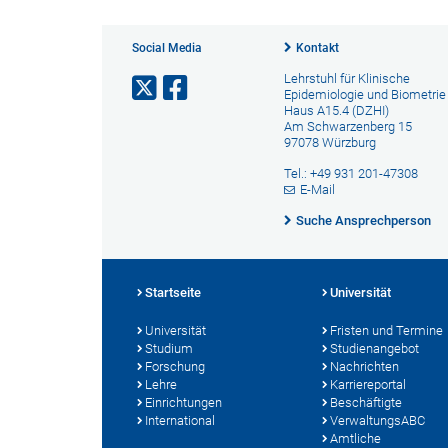
Social Media
Kontakt
Lehrstuhl für Klinische
Epidemiologie und Biometrie
Haus A15.4 (DZHI)
Am Schwarzenberg 15
97078 Würzburg
Tel.: +49 931 201-47308
E-Mail
Suche Ansprechperson
Startseite
Universität
Universität
Fristen und Termine
Studium
Studienangebot
Forschung
Nachrichten
Lehre
Karriereportal
Einrichtungen
Beschäftigte
International
VerwaltungsABC
Amtliche