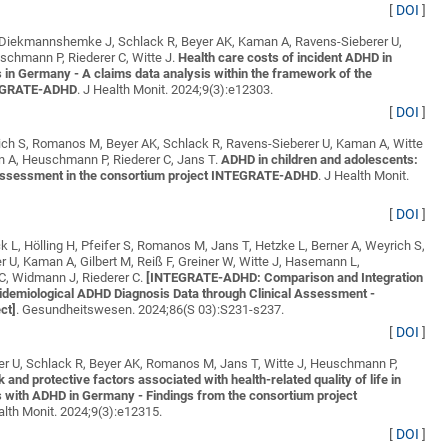
[
DOI
]
Diekmannshemke J, Schlack R, Beyer AK, Kaman A, Ravens-Sieberer U,
chmann P, Riederer C, Witte J
.
Health care costs of incident ADHD in
 in Germany - A claims data analysis within the framework of the
TEGRATE-ADHD
. J Health Monit. 2024;9(3):e12303.
[
DOI
]
rich S, Romanos M, Beyer AK, Schlack R, Ravens-Sieberer U, Kaman A, Witte
orn A, Heuschmann P, Riederer C, Jans T
.
ADHD in children and adolescents:
 assessment in the consortium project INTEGRATE-ADHD
. J Health Monit.
[
DOI
]
k L, Hölling H, Pfeifer S, Romanos M, Jans T, Hetzke L, Berner A, Weyrich S,
r U, Kaman A, Gilbert M, Reiß F, Greiner W, Witte J, Hasemann L,
C, Widmann J, Riederer C
.
[INTEGRATE-ADHD: Comparison and Integration
pidemiological ADHD Diagnosis Data through Clinical Assessment -
ct]
. Gesundheitswesen. 2024;86(S 03):S231-s237.
[
DOI
]
er U, Schlack R, Beyer AK, Romanos M, Jans T, Witte J, Heuschmann P,
k and protective factors associated with health-related quality of life in
s with ADHD in Germany - Findings from the consortium project
alth Monit. 2024;9(3):e12315.
[
DOI
]