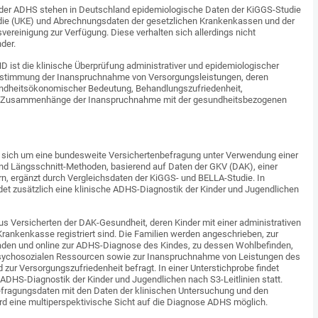
der ADHS stehen in Deutschland epidemiologische Daten der KiGGS-Studie
die (UKE) und Abrechnungsdaten der gesetzlichen Krankenkassen und der
ereinigung zur Verfügung. Diese verhalten sich allerdings nicht
der.
 ist die klinische Überprüfung administrativer und epidemiologischer
stimmung der Inanspruchnahme von Versorgungsleistungen, deren
ndheitsökonomischer Bedeutung, Behandlungszufriedenheit,
d Zusammenhänge der Inanspruchnahme mit der gesundheitsbezogenen
es sich um eine bundesweite Versichertenbefragung unter Verwendung einer
nd Längsschnitt-Methoden, basierend auf Daten der GKV (DAK), einer
rn, ergänzt durch Vergleichsdaten der KiGGS- und BELLA-Studie. In
indet zusätzlich eine klinische ADHS-Diagnostik der Kinder und Jugendlichen
us Versicherten der DAK-Gesundheit, deren Kinder mit einer administrativen
ankenkasse registriert sind. Die Familien werden angeschrieben, zur
aden und online zur ADHS-Diagnose des Kindes, zu dessen Wohlbefinden,
psychosozialen Ressourcen sowie zur Inanspruchnahme von Leistungen des
ur Versorgungszufriedenheit befragt. In einer Unterstichprobe findet
e ADHS-Diagnostik der Kinder und Jugendlichen nach S3-Leitlinien statt.
fragungsdaten mit den Daten der klinischen Untersuchung und den
rd eine multiperspektivische Sicht auf die Diagnose ADHS möglich.