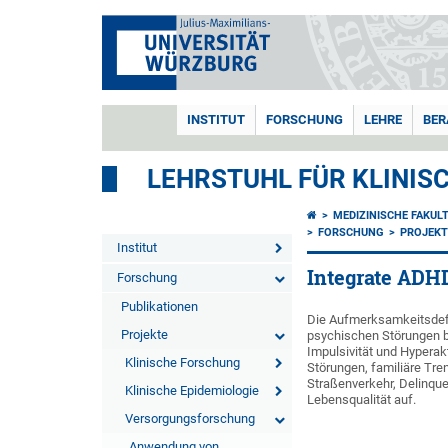
INSTITUT
FORSCHUNG
LEHRE
BER
LEHRSTUHL FÜR KLINIS
MEDIZINISCHE FAKUL
FORSCHUNG
PROJEKT
Institut
Integrate ADH
Forschung
Publikationen
Die Aufmerksamkeitsdefiz
Projekte
psychischen Störungen b
Impulsivität und Hyperak
Klinische Forschung
Störungen, familiäre Tr
Straßenverkehr, Delinque
Klinische Epidemiologie
Lebensqualität auf.
Versorgungsforschung
Anwendung von