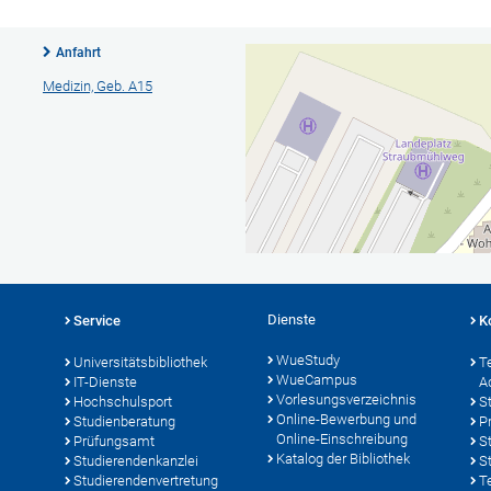
Anfahrt
Medizin, Geb. A15
Dienste
Service
K
WueStudy
Universitätsbibliothek
T
WueCampus
IT-Dienste
A
Vorlesungsverzeichnis
Hochschulsport
S
Online-Bewerbung und
Studienberatung
P
Online-Einschreibung
Prüfungsamt
S
Katalog der Bibliothek
Studierendenkanzlei
S
Studierendenvertretung
T