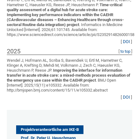
Hametner C, Haeusler KG, Reese JP, Heuschmann P
.
Time-critical
quality assessment of a digital hub for acute stroke care:
Implementing key performance indicators within the CAEHR
(CArdiovascular diseases – Enhancing Healthcare through cross-
sectoral Routine data integration) project
. Informatics in Medicine
Unlocked [Internet]. 2026;61:101745. Available from:
https://www.sciencedirect.com/science/article/pii/S2352914826000158
[
DOI
]
2025
[
to top
]
Wendel J, Hofmann AL, Scriba S, Bavendiek U, Ertl M, Hametner C,
Klinger A, Krefting D, Mehdi M, Volkmann J, Zech C, Haeusler KG,
Heuschmann P, Reese JP
.
Improving the interface for information
transfer in acute stroke care: a mixed-methods process evaluation of
the emergency use case within the CAEHR project
. BMJ Open
[Internet]. 2025;15(11):e105332. Available from:
http://bmjopen.bmj.com/content/15/11/e105332.abstract
[
DOI
]
Projektverantwortliche am IKE-B
Prof. Dr. Peter U. Heuschmann