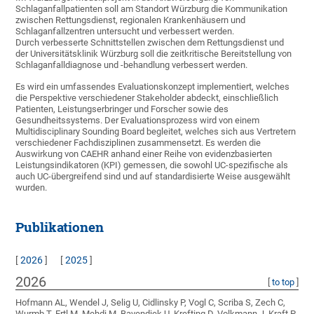
Schlaganfallpatienten soll am Standort Würzburg die Kommunikation
zwischen Rettungsdienst, regionalen Krankenhäusern und
Schlaganfallzentren untersucht und verbessert werden.
Durch verbesserte Schnittstellen zwischen dem Rettungsdienst und
der Universitätsklinik Würzburg soll die zeitkritische Bereitstellung von
Schlaganfalldiagnose und -behandlung verbessert werden.
Es wird ein umfassendes Evaluationskonzept implementiert, welches
die Perspektive verschiedener Stakeholder abdeckt, einschließlich
Patienten, Leistungserbringer und Forscher sowie des
Gesundheitssystems. Der Evaluationsprozess wird von einem
Multidisciplinary Sounding Board begleitet, welches sich aus Vertretern
verschiedener Fachdisziplinen zusammensetzt. Es werden die
Auswirkung von CAEHR anhand einer Reihe von evidenzbasierten
Leistungsindikatoren (KPI) gemessen, die sowohl UC-spezifische als
auch UC-übergreifend sind und auf standardisierte Weise ausgewählt
wurden.
Publikationen
[
2026
]
[
2025
]
2026
[
to top
]
Hofmann AL, Wendel J, Selig U, Cidlinsky P, Vogl C, Scriba S, Zech C,
Wurmb T, Ertl M, Mehdi M, Bavendiek U, Krefting D, Volkmann J, Kraft P,