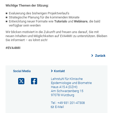
Wichtige Themen der Sitzung:
Evaluierung des bisherigen Projektverlaufs
Strategische Planung für die kommenden Monate
Entwicklung neuer Formate wie
Tutorials
und
Webinare
, die bald
verfügbar sein werden
Wir blicken motiviert in die Zukunft und freuen uns darauf, Sie mit
neuen Inhalten und Möglichkeiten auf EVA4MII zu unterstützen. Bleiben
Sie informiert – es lohnt sich!
#EVA4MII
Zurück
Social Media
Kontakt
Lehrstuhl für Klinische
Epidemiologie und Biometrie
Haus A15.4 (DZHI)
Am Schwarzenberg 15
97078 Würzburg
Tel.: +49 931 201-47308
E-Mail