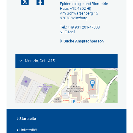
Epidemiologie und Biometrie
Haus A15.4 (DZHI)
Am Schwarzenberg 15
97078 Würzburg
Tel.: +49 931 201-47308
E-Mail
Suche Ansprechperson
Medizin, Geb. A15
Startseite
Universität