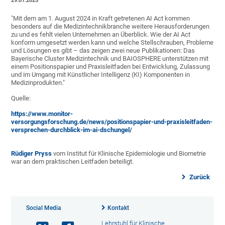
29.01.2025
"Mit dem am 1. August 2024 in Kraft getretenen AI Act kommen
besonders auf die Medizintechnikbranche weitere Herausforderungen
zu und es fehlt vielen Unternehmen an Überblick. Wie der AI Act
konform umgesetzt werden kann und welche Stellschrauben, Probleme
und Lösungen es gibt – das zeigen zwei neue Publikationen: Das
Bayerische Cluster Medizintechnik und BAIOSPHERE unterstützen mit
einem Positionspapier und Praxisleitfaden bei Entwicklung, Zulassung
und im Umgang mit Künstlicher Intelligenz (KI) Komponenten in
Medizinprodukten."
Quelle:
https://www.monitor-
versorgungsforschung.de/news/positionspapier-und-praxisleitfaden-
versprechen-durchblick-im-ai-dschungel/
Rüdiger Pryss
vom Institut für Klinische Epidemiologie und Biometrie
war an dem praktischen Leitfaden beteiligt.
Zurück
Social Media
Kontakt
Lehrstuhl für Klinische