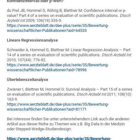
Konfidenzintervall oder p-Wert?
du Prel JB, Hommel G, Röhrig B, Blettner M: Confidence interval or p-
value? Part 4 of a series on evaluation of scientific publications.
Dtsch
Arztebl Int
2009; 106(19):335-9.
https://www.aerzteblatt.de/dae-plus/serie/35/Bewertung-
wissenschaftlicher-Publikationen?aid=64533
Lineare Regressionsanalyse
Schneider A, Hommel G, Blettner M: Linear Regression Analysis – Part
14 of a series on evaluation of scientific publications.
Dtsch Arztebl Int
2010; 107(44): 776-82.
https://www.aerzteblatt.de/dae-plus/serie/35/Bewertung-
wissenschaftlicher-Publikationen?aid=78996
Überlebenszeitanalyse
Zwiener I, Blettner M, Hommel G: Survival Analysis – Part 15 of a series
on evaluation of scientific publications.
Dtsch Arztebl Int
2011; 108(10):
163-9.
https://www.aerzteblatt.de/dae-plus/serie/35/Bewertung-
wissenschaftlicher-Publikationen?aid=81171
Bei Interesse finden Sie unter untenstehendem Link auch die anderen
Artikel aus dieser Reihe zu Themen wie z.B. Big Data in der Medizin
oder Stepped-Wedge-Studiendesign:
https://www.aerzteblatt.de/dae-plus/serie/35/Bewertung-