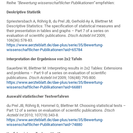
Reihe
“Bewertung wissenschaftlicher Publikationen”
empfehlen:
Deskriptive Statistik
Spriestersbach A, Röhrig B, du Prel JB, Gerhold-Ay A, Blettner M:
Descriptive Statistics: The specification of statistical measures and
their presentation in tables and graphs – Part 7 of a series on
evaluation of scientific publications.
Dtsch Arztebl Int
2009;
106(36):578-83.
https://www.aerzteblatt.de/dae-plus/serie/35/Bewertung-
wissenschaftlicher-Publikationen?aid=65784
Interpretation der Ergebnisse von 2x2 Tafeln
Sauerbrei W, Blettner M: Interpreting results in 2x2 Tables: Extensions
and problems – Part 9 of a series on evaluation of scientific
publications.
Dtsch Arztebl Int
2009; 106(48):795-800.
https://www.aerzteblatt.de/dae-plus/serie/35/Bewertung-
wissenschaftlicher-Publikationen?aid=66881
Auswahl statistischer Testverfahren
du Prel JB, Röhrig B, Hommel G, Blettner M: Choosing statistical tests –
Part 12 of a series on evaluation of scientific publications.
Dtsch
Arztebl Int
2010; 107(19):343-8.
https://www.aerzteblatt.de/dae-plus/serie/35/Bewertung-
wissenschaftlicher-Publikationen?aid=74880