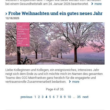
bei einem Gesundheitstalk am 24. Januar 2026 beantwortet.
more
Frohe Weihnachten und ein gutes neues Jahr
12/18/2025
Liebe Kolleginnen und Kollegen, ein ereignisreiches, intensives Jahr
neigt sich dem Ende zu und ich möchte mich im Namen des gesamten
Teams des CCC Mainfranken ganz herzlich für die engagierte und
vertrauensvolle Zusammenarbeit bedanken.
more
Page 4 of 35.
previous
1
2
3
4
5
6
7
8
9
10
…
35
next