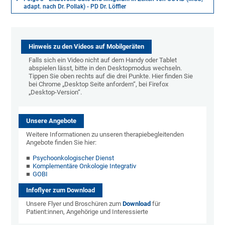
adapt. nach Dr. Pollak) - PD Dr. Löffler
Hinweis zu den Videos auf Mobilgeräten
Falls sich ein Video nicht auf dem Handy oder Tablet
abspielen lässt, bitte in den Desktopmodus wechseln.
Tippen Sie oben rechts auf die drei Punkte. Hier finden Sie
bei Chrome „Desktop Seite anfordern“, bei Firefox
„Desktop-Version“.
Unsere Angebote
Weitere Informationen zu unseren therapiebegleitenden
Angebote finden Sie hier:
Psychoonkologischer Dienst
Komplementäre Onkologie Integrativ
GOBI
Infoflyer zum Download
Unsere Flyer und Broschüren zum
Download
für
Patient:innen, Angehörige und Interessierte