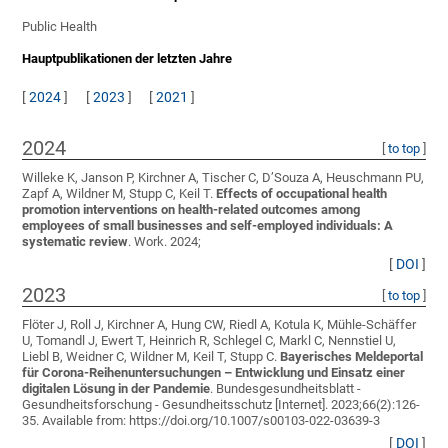
Public Health
Hauptpublikationen der letzten Jahre
[
2024
]
[
2023
]
[
2021
]
2024
[
to top
]
Willeke K, Janson P, Kirchner A, Tischer C, D’Souza A, Heuschmann PU,
Zapf A, Wildner M, Stupp C, Keil T
.
Effects of occupational health
promotion interventions on health-related outcomes among
employees of small businesses and self-employed individuals: A
systematic review
. Work. 2024;
[
DOI
]
2023
[
to top
]
Flöter J, Roll J, Kirchner A, Hung CW, Riedl A, Kotula K, Mühle-Schäffer
U, Tomandl J, Ewert T, Heinrich R, Schlegel C, Markl C, Nennstiel U,
Liebl B, Weidner C, Wildner M, Keil T, Stupp C
.
Bayerisches Meldeportal
für Corona-Reihenuntersuchungen – Entwicklung und Einsatz einer
digitalen Lösung in der Pandemie
. Bundesgesundheitsblatt -
Gesundheitsforschung - Gesundheitsschutz [Internet]. 2023;66(2):126-
35. Available from: https://doi.org/10.1007/s00103-022-03639-3
[
DOI
]