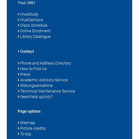
Your JMU
WueStudy
WueCampus
Class Schedule
Online Enrolment
Library Catalogue
Contact
Phone and Address Directory
How to Find Us
Press
Academic Advisory Service
Störungsannahme
Technical Maintenance Service
Need help quickly?
Page options
Sitemap
Picture credits
To top