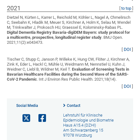
2021
[
to top
]
Dietzel N, Kürten L, Karrer L, Reichold M, Köhler L, Nagel A, Chmelirsch
C, Seebahn K, Hladik M, Meuer S, Kirchner A, Holm K, Selau M, Wendel
M, Trinkwalter J, Prokosch HU, Graessel E, Kolominsky-Rabas PL
.
Digital Dementia Registry Bavaria-digiDEM Bayern: study protocol for
a multicentre, prospective, longitudinal register study
. BMJ Open.
2021;11(2):e043473.
[
DOI
]
Tischer C, Stupp C, Janson P, Willeke K, Hung CW, Flöter J, Kirchner A,
Zink K, Eder L, Hackl C, Mühle U, Weidmann M, Nennstiel U, Kuhn J,
Weidner C, Liebl B, Wildner M, Keil T
.
Evaluation of Screening Tests in
Bavarian Healthcare Facilities during the Second Wave of the SARS-
CoV-2 Pandemic
. Int J Environ Res Public Health. 2021;18(14).
[
DOI
]
Social Media
Contact
Lehrstuhl für Klinische
Epidemiologie und Biometrie
Haus A15.4 (DZHI)
Am Schwarzenberg 15
97078 Würzburg