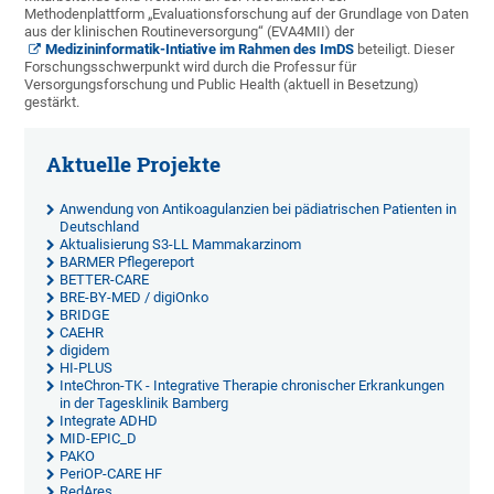
Methodenplattform „Evaluationsforschung auf der Grundlage von Daten
aus der klinischen Routineversorgung“ (EVA4MII) der
Medizininformatik-Intiative im Rahmen des ImDS
beteiligt. Dieser
Forschungsschwerpunkt wird durch die Professur für
Versorgungsforschung und Public Health (aktuell in Besetzung)
gestärkt.
Aktuelle Projekte
Anwendung von Antikoagulanzien bei pädiatrischen Patienten in
Deutschland
Aktualisierung S3-LL Mammakarzinom
BARMER Pflegereport
BETTER-CARE
BRE-BY-MED / digiOnko
BRIDGE
CAEHR
digidem
HI-PLUS
InteChron-TK - Integrative Therapie chronischer Erkrankungen
in der Tagesklinik Bamberg
Integrate ADHD
MID-EPIC_D
PAKO
PeriOP-CARE HF
RedAres