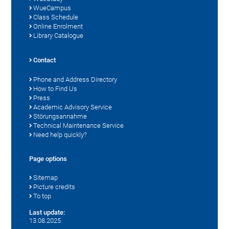
WueCampus
Class Schedule
Online Enrolment
Library Catalogue
Contact
Phone and Address Directory
How to Find Us
Press
Academic Advisory Service
Störungsannahme
Technical Maintenance Service
Need help quickly?
Page options
Sitemap
Picture credits
To top
Last update:
13.08.2025