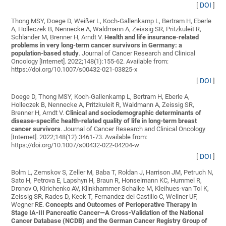
[
DOI
]
Thong MSY, Doege D, Weißer L, Koch-Gallenkamp L, Bertram H, Eberle
A, Holleczek B, Nennecke A, Waldmann A, Zeissig SR, Pritzkuleit R,
Schlander M, Brenner H, Arndt V
.
Health and life insurance-related
problems in very long-term cancer survivors in Germany: a
population-based study
. Journal of Cancer Research and Clinical
Oncology [Internet]. 2022;148(1):155-62. Available from:
https://doi.org/10.1007/s00432-021-03825-x
[
DOI
]
Doege D, Thong MSY, Koch-Gallenkamp L, Bertram H, Eberle A,
Holleczek B, Nennecke A, Pritzkuleit R, Waldmann A, Zeissig SR,
Brenner H, Arndt V
.
Clinical and sociodemographic determinants of
disease-specific health-related quality of life in long-term breast
cancer survivors
. Journal of Cancer Research and Clinical Oncology
[Internet]. 2022;148(12):3461-73. Available from:
https://doi.org/10.1007/s00432-022-04204-w
[
DOI
]
Bolm L, Zemskov S, Zeller M, Baba T, Roldan J, Harrison JM, Petruch N,
Sato H, Petrova E, Lapshyn H, Braun R, Honselmann KC, Hummel R,
Dronov O, Kirichenko AV, Klinkhammer-Schalke M, Kleihues-van Tol K,
Zeissig SR, Rades D, Keck T, Fernandez-del Castillo C, Wellner UF,
Wegner RE
.
Concepts and Outcomes of Perioperative Therapy in
Stage IA-III Pancreatic Cancer—A Cross-Validation of the National
Cancer Database (NCDB) and the German Cancer Registry Group of