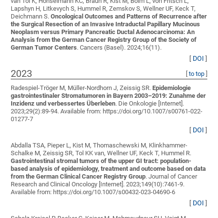
van Tol K, Honselmann KC, Braun R, Kist M, Bolm L, von Fritsch L,
Lapshyn H, Litkevych S, Hummel R, Zemskov S, Wellner UF, Keck T,
Deichmann S
.
Oncological Outcomes and Patterns of Recurrence after
the Surgical Resection of an Invasive Intraductal Papillary Mucinous
Neoplasm versus Primary Pancreatic Ductal Adenocarcinoma: An
Analysis from the German Cancer Registry Group of the Society of
German Tumor Centers
. Cancers (Basel). 2024;16(11).
[
DOI
]
2023
[
to top
]
Radespiel-Tröger M, Müller-Nordhorn J, Zeissig SR
.
Epidemiologie
gastrointestinaler Stromatumoren in Bayern 2003–2019: Zunahme der
Inzidenz und verbessertes Überleben
. Die Onkologie [Internet].
2023;29(2):89-94. Available from: https://doi.org/10.1007/s00761-022-
01277-7
[
DOI
]
Abdalla TSA, Pieper L, Kist M, Thomaschewski M, Klinkhammer-
Schalke M, Zeissig SR, Tol KK van, Wellner UF, Keck T, Hummel R
.
Gastrointestinal stromal tumors of the upper GI tract: population-
based analysis of epidemiology, treatment and outcome based on data
from the German Clinical Cancer Registry Group
. Journal of Cancer
Research and Clinical Oncology [Internet]. 2023;149(10):7461-9.
Available from: https://doi.org/10.1007/s00432-023-04690-6
[
DOI
]