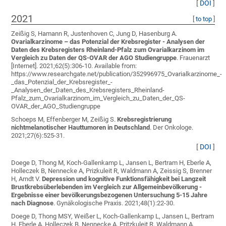
[
DOI
]
2021
[
to top
]
Zeißig S, Hamann R, Justenhoven C, Jung D, Hasenburg A
.
Ovarialkarzinome – das Potenzial der Krebsregister - Analysen der
Daten des Krebsregisters Rheinland-Pfalz zum Ovarialkarzinom im
Vergleich zu Daten der QS-OVAR der AGO Studiengruppe
. Frauenarzt
[Internet]. 2021;62(5):306-10. Available from:
https://www.researchgate.net/publication/352996975_Ovarialkarzinome_-
_das_Potenzial_der_Krebsregister_-
_Analysen_der_Daten_des_Krebsregisters_Rheinland-
Pfalz_zum_Ovarialkarzinom_im_Vergleich_zu_Daten_der_QS-
OVAR_der_AGO_Studiengruppe
Schoeps M, Effenberger M, Zeißig S
.
Krebsregistrierung
nichtmelanotischer Hauttumoren in Deutschland
. Der Onkologe.
2021;27(6):525-31.
[
DOI
]
Doege D, Thong M, Koch-Gallenkamp L, Jansen L, Bertram H, Eberle A,
Holleczek B, Nennecke A, Prizkuleit R, Waldmann A, Zeissig S, Brenner
H, Arndt V
.
Depression und kognitive Funktionsfähigkeit bei Langzeit
Brustkrebsüberlebenden im Vergleich zur Allgemeinbevölkerung -
Ergebnisse einer bevölkerungsbezogenen Untersuchung 5-15 Jahre
nach Diagnose
. Gynäkologische Praxis. 2021;48(1):22-30.
Doege D, Thong MSY, Weißer L, Koch-Gallenkamp L, Jansen L, Bertram
H, Eberle A, Holleczek B, Nennecke A, Pritzkuleit R, Waldmann A,