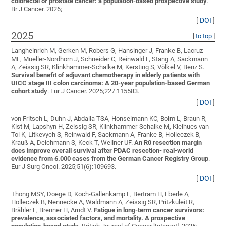
colorectal or prostate cancer: a population-based prospective study
.
Br J Cancer. 2026;
[
DOI
]
2025
[
to top
]
Langheinrich M, Gerken M, Robers G, Hansinger J, Franke B, Lacruz
ME, Mueller-Nordhorn J, Schneider C, Reinwald F, Stang A, Sackmann
A, Zeissig SR, Klinkhammer-Schalke M, Kersting S, Völkel V, Benz S
.
Survival benefit of adjuvant chemotherapy in elderly patients with
UICC stage III colon carcinoma: A 20-year population-based German
cohort study
. Eur J Cancer. 2025;227:115583.
[
DOI
]
von Fritsch L, Duhn J, Abdalla TSA, Honselmann KC, Bolm L, Braun R,
Kist M, Lapshyn H, Zeissig SR, Klinkhammer-Schalke M, Kleihues van
Tol K, Litkevych S, Reinwald F, Sackmann A, Franke B, Holleczek B,
Krauß A, Deichmann S, Keck T, Wellner UF
.
An R0 resection margin
does improve overall survival after PDAC resection- real-world
evidence from 6.000 cases from the German Cancer Registry Group
.
Eur J Surg Oncol. 2025;51(6):109693.
[
DOI
]
Thong MSY, Doege D, Koch-Gallenkamp L, Bertram H, Eberle A,
Holleczek B, Nennecke A, Waldmann A, Zeissig SR, Pritzkuleit R,
Brähler E, Brenner H, Arndt V
.
Fatigue in long-term cancer survivors:
prevalence, associated factors, and mortality. A prospective