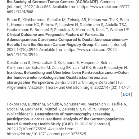
the Society of German Tumor Centers (GCRG/ADT)
. Cancers
[Internet]. 2022;14(4):868. Available from: https://www.mdpi.com/2072-
6694/14/4/868
Braun R, Klinkhammer-Schalke M, Zeissig SR, Kleihus van Tol K, Bolm
L, Honselmann KC, Petrova E, Lapshyn H, Deichmann S, Abdalla TSA,
Heckelmann B, Bronsert P, Zemskov S, Hummel R, Keck T, Wellner UF
.
Clinical Outcome and Prognostic Factors of Pancreatic
Adenosquamous Carcinoma Compared to Ductal Adenocarcinoma—
Results from the German Cancer Registry Group
. Cancers [Internet].
2022;14(16):3946. Available from: https://www.mdpi.com/2072-
6694/14/16/3946
Deichmann S, Dworschak O, Kulemann B, Höppner J, Bolm L,
Klinkhammer-Schalke M, Zeissig SR, van Tol KK, Braun R, Lapshyn H
.
Inzidenz, Behandlung und Überleben beim Pankreaskarzinom–Daten
der bundesweiten onkologischen Qualitätskonferenz aus
chirurgischer Perspektive
. Zentralblatt für Chirurgie-Zeitschrift für
Allgemeine, Viszeral-, Thorax-und Gefäßchirurgie. 2022;147(02):147-54.
[
DOI
]
Pokora RM, Büttner M, Schulz A, Schuster AK, Merzenich H, Teifke A,
Michal M, Lackner K, Münzel T, Zeissig SR, Wild PS, Singer S,
Wollschläger D
.
Determinants of mammography screening
participation–a cross-sectional analysis of the German population-
based Gutenberg Health Study (GHS)
. PLOS ONE [Internet].
2022;17(10):e0275525. Available from:
https://doi.org/10.1371/journal.pone.0275525