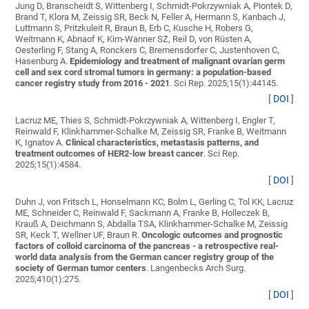
Jung D, Branscheidt S, Wittenberg I, Schmidt-Pokrzywniak A, Piontek D,
Brand T, Klora M, Zeissig SR, Beck N, Feller A, Hermann S, Kanbach J,
Luttmann S, Pritzkuleit R, Braun B, Erb C, Kusche H, Robers G,
Weitmann K, Abnaof K, Kim-Wanner SZ, Reil D, von Rüsten A,
Oesterling F, Stang A, Ronckers C, Bremensdorfer C, Justenhoven C,
Hasenburg A
.
Epidemiology and treatment of malignant ovarian germ
cell and sex cord stromal tumors in germany: a population-based
cancer registry study from 2016 - 2021
. Sci Rep. 2025;15(1):44145.
[
DOI
]
Lacruz ME, Thies S, Schmidt-Pokrzywniak A, Wittenberg I, Engler T,
Reinwald F, Klinkhammer-Schalke M, Zeissig SR, Franke B, Weitmann
K, Ignatov A
.
Clinical characteristics, metastasis patterns, and
treatment outcomes of HER2-low breast cancer
. Sci Rep.
2025;15(1):4584.
[
DOI
]
Duhn J, von Fritsch L, Honselmann KC, Bolm L, Gerling C, Tol KK, Lacruz
ME, Schneider C, Reinwald F, Sackmann A, Franke B, Holleczek B,
Krauß A, Deichmann S, Abdalla TSA, Klinkhammer-Schalke M, Zeissig
SR, Keck T, Wellner UF, Braun R
.
Oncologic outcomes and prognostic
factors of colloid carcinoma of the pancreas - a retrospective real-
world data analysis from the German cancer registry group of the
society of German tumor centers
. Langenbecks Arch Surg.
2025;410(1):275.
[
DOI
]