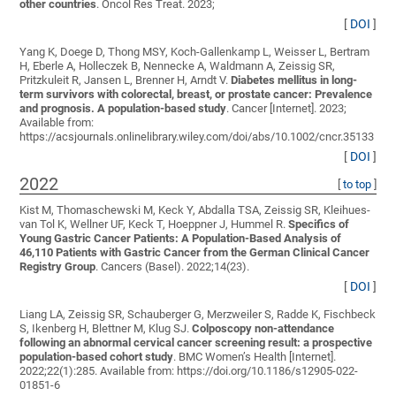
other countries
. Oncol Res Treat. 2023;
[
DOI
]
Yang K, Doege D, Thong MSY, Koch-Gallenkamp L, Weisser L, Bertram
H, Eberle A, Holleczek B, Nennecke A, Waldmann A, Zeissig SR,
Pritzkuleit R, Jansen L, Brenner H, Arndt V
.
Diabetes mellitus in long-
term survivors with colorectal, breast, or prostate cancer: Prevalence
and prognosis. A population-based study
. Cancer [Internet]. 2023;
Available from:
https://acsjournals.onlinelibrary.wiley.com/doi/abs/10.1002/cncr.35133
[
DOI
]
2022
[
to top
]
Kist M, Thomaschewski M, Keck Y, Abdalla TSA, Zeissig SR, Kleihues-
van Tol K, Wellner UF, Keck T, Hoeppner J, Hummel R
.
Specifics of
Young Gastric Cancer Patients: A Population-Based Analysis of
46,110 Patients with Gastric Cancer from the German Clinical Cancer
Registry Group
. Cancers (Basel). 2022;14(23).
[
DOI
]
Liang LA, Zeissig SR, Schauberger G, Merzweiler S, Radde K, Fischbeck
S, Ikenberg H, Blettner M, Klug SJ
.
Colposcopy non-attendance
following an abnormal cervical cancer screening result: a prospective
population-based cohort study
. BMC Women’s Health [Internet].
2022;22(1):285. Available from: https://doi.org/10.1186/s12905-022-
01851-6