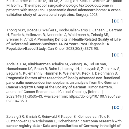
Klinkhammer-Schalke M, Tol KK, Zeissig SR, Keck T, Wellner UF, Qadan
M, Bolm L
.
The impact of surgical-oncologic textbook outcome in
patients with stage I to III pancreatic ductal adenocarcinoma: A cross-
validation study of two national registries
. Surgery. 2023;
[
DOI
]
Thong MSY, Doege D, Weißer L, Koch-Gallenkamp L, Jansen L, Bertram
H, Eberle A, Holleczek B, Nennecke A, Waldmann A, Zeissig SR,
Brenner H, Arndt V
.
Persisting Deficits in Health-Related Quality of Life
of Colorectal Cancer Survivors 14-24 Years Post-Diagnosis: A
Population-Based Study
. Curr Oncol. 2023;30(3):3373-90.
[
DOI
]
Abdalla TSA, Klinkhammer-Schalke M, Zeissig SR, Tol KK van,
Honselmann KC, Braun R, Bolm L, Lapshyn H, Litkevych S, Zemskov S,
Begum N, Kulemann B, Hummel R, Wellner UF, Keck T, Deichmann S
.
Prognostic factors after resection of locally advanced non-functional
pancreatic neuroendocrine neoplasm: an analysis from the German
Cancer Registry Group of the Society of German Tumor Centers
.
Journal of Cancer Research and Clinical Oncology [Internet].
2023;149(11):8535-43. Available from: https://doi.org/10.1007/s00432-
023-04785-0
[
DOI
]
Zeissig SR, Emrich K, Reinwald F, Kasper B, Kleihues-van Tole K,
Justenhoven C, Wardelmann E, Hohenberger P
.
Sarcoma research with
cancer registry data - Data and peculiarities of Germany in the light of