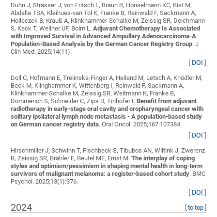
Duhn J, Strässer J, von Fritsch L, Braun R, Honselmann KC, Kist M,
Abdalla TSA, Kleihues-van Tol K, Franke B, Reinwald F, Sackmann A,
Holleczek B, Krauß A, Klinkhammer-Schalke M, Zeissig SR, Deichmann
S, Keck T, Wellner UF, Bolm L
.
Adjuvant Chemotherapy Is Associated
with Improved Survival in Advanced Ampullary Adenocarcinoma-A
Population-Based Analysis by the German Cancer Registry Group
. J
Clin Med. 2025;14(11).
[
DOI
]
Doll C, Hofmann E, Trelinska-Finger A, Heiland M, Letsch A, Knödler M,
Beck M, Klinghammer K, Wittenberg I, Reinwald F, Sackmann A,
Klinkhammer-Schalke M, Zeissig SR, Weitmann K, Franke B,
Dommerich S, Schneider C, Zips D, Tinhofer I
.
Benefit from adjuvant
radiotherapy in early-stage oral cavity and oropharyngeal cancer with
solitary ipsilateral lymph node metastasis - A population-based study
on German cancer registry data
. Oral Oncol. 2025;167:107384.
[
DOI
]
Hirschmiller J, Schwinn T, Fischbeck S, Tibubos AN, Wiltink J, Zwerenz
R, Zeissig SR, Brähler E, Beutel ME, Ernst M
.
The interplay of coping
styles and optimism/pessimism in shaping mental health in long-term
survivors of malignant melanoma: a register-based cohort study
. BMC
Psychol. 2025;13(1):376.
[
DOI
]
2024
[
to top
]