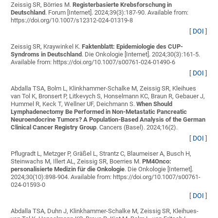
Zeissig SR, Börries M
.
Registerbasierte Krebsforschung in
Deutschland
. Forum [Internet]. 2024;39(3):187-90. Available from:
https://doi.org/10.1007/s12312-024-01319-8
[
DOI
]
Zeissig SR, Kraywinkel K
.
Faktenblatt: Epidemiologie des CUP-
Syndroms in Deutschland
. Die Onkologie [Internet]. 2024;30(3):161-5.
Available from: https://doi.org/10.1007/s00761-024-01490-6
[
DOI
]
Abdalla TSA, Bolm L, Klinkhammer-Schalke M, Zeissig SR, Kleihues
van Tol K, Bronsert P, Litkevych S, Honselmann KC, Braun R, Gebauer J,
Hummel R, Keck T, Wellner UF, Deichmann S
.
When Should
Lymphadenectomy Be Performed in Non-Metastatic Pancreatic
Neuroendocrine Tumors? A Population-Based Analysis of the German
Clinical Cancer Registry Group
. Cancers (Basel). 2024;16(2).
[
DOI
]
Pflugradt L, Metzger P, Gräßel L, Strantz C, Blaumeiser A, Busch H,
Steinwachs M, Illert AL, Zeissig SR, Boerries M
.
PM4Onco:
personalisierte Medizin für die Onkologie
. Die Onkologie [Internet].
2024;30(10):898-904. Available from: https://doi.org/10.1007/s00761-
024-01593-0
[
DOI
]
Abdalla TSA, Duhn J, Klinkhammer-Schalke M, Zeissig SR, Kleihues-