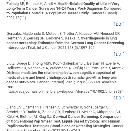
Zeissig SR, Brenner H, Arndt V
.
Health-Related Quality of Life in Very
Long-Term Cancer Survivors 14-24 Years Post-Diagnosis Compared
to Population Controls: A Population-Based Study
. Cancers (Basel).
2021;13(11).
[
DOI
]
González Maldonado S, Motsch E, Trotter A, Kauczor HU, Heussel CP,
Hermann S, Zeissig SR, Delorme S, Kaaks R
.
Overdiagnosis in lung
cancer screening: Estimates from the German Lung Cancer Screening
Intervention Trial
. Int J Cancer. 2021;148(5):1097-105.
[
DOI
]
Liu Z, Doege D, Thong MSY, Koch-Gallenkamp L, Bertram H, Eberle A,
Holleczek B, Nennecke A, Waldmann A, Zeißig SR, Pritzkuleit R, Arndt V
.
Distress mediates the relationship between cognitive appraisal of
medical care and benefit finding/posttraumatic growth in long-term
cancer survivors
. Cancer [Internet]. 2021;127(19):3680-9. Available
from:
https://acsjournals.onlinelibrary.wiley.com/doi/abs/10.1002/cncr.33684
[
DOI
]
Liang LA, Einzmann T, Franzen A, Schwarzer K, Schauberger G,
Schriefer D, Radde K, Zeissig SR, Ikenberg H, Meijer C, Kirkpatrick CJ,
Kölbl H, Blettner M, Klug SJ
.
Cervical Cancer Screening: Comparison
of Conventional Pap Smear Test, Liquid-Based Cytology, and Human
Papillomavirus Testing as Stand-alone or Cotesting Strategies
. Cancer
Epidemiol Biomarkers Prev. 2021;30(3):474-8.