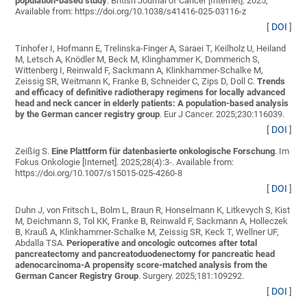
population-based study
. British Journal of Cancer [Internet]. 2025;
Available from: https://doi.org/10.1038/s41416-025-03116-z
[
DOI
]
Tinhofer I, Hofmann E, Trelinska-Finger A, Saraei T, Keilholz U, Heiland
M, Letsch A, Knödler M, Beck M, Klinghammer K, Dommerich S,
Wittenberg I, Reinwald F, Sackmann A, Klinkhammer-Schalke M,
Zeissig SR, Weitmann K, Franke B, Schneider C, Zips D, Doll C
.
Trends
and efficacy of definitive radiotherapy regimens for locally advanced
head and neck cancer in elderly patients: A population-based analysis
by the German cancer registry group
. Eur J Cancer. 2025;230:116039.
[
DOI
]
Zeißig S
.
Eine Plattform für datenbasierte onkologische Forschung
. Im
Fokus Onkologie [Internet]. 2025;28(4):3-. Available from:
https://doi.org/10.1007/s15015-025-4260-8
[
DOI
]
Duhn J, von Fritsch L, Bolm L, Braun R, Honselmann K, Litkevych S, Kist
M, Deichmann S, Tol KK, Franke B, Reinwald F, Sackmann A, Holleczek
B, Krauß A, Klinkhammer-Schalke M, Zeissig SR, Keck T, Wellner UF,
Abdalla TSA
.
Perioperative and oncologic outcomes after total
pancreatectomy and pancreatoduodenectomy for pancreatic head
adenocarcinoma-A propensity score-matched analysis from the
German Cancer Registry Group
. Surgery. 2025;181:109292.
[
DOI
]