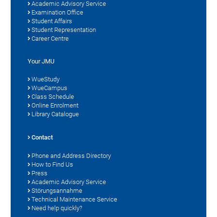
Academic Advisory Service
Examination Office
Student Affairs
Student Representation
Career Centre
Your JMU
WueStudy
WueCampus
Class Schedule
Online Enrolment
Library Catalogue
Contact
Phone and Address Directory
How to Find Us
Press
Academic Advisory Service
Störungsannahme
Technical Maintenance Service
Need help quickly?