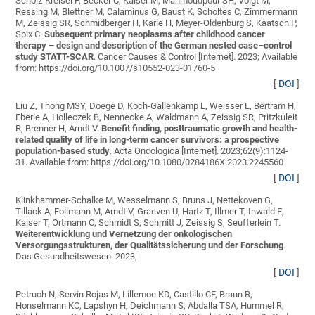
Scholz-Kreisel P, Becker C, Kaiser M, Mahmoudpour SH, Voigt M,
Ressing M, Blettner M, Calaminus G, Baust K, Scholtes C, Zimmermann
M, Zeissig SR, Schmidberger H, Karle H, Meyer-Oldenburg S, Kaatsch P,
Spix C
.
Subsequent primary neoplasms after childhood cancer
therapy – design and description of the German nested case–control
study STATT-SCAR
. Cancer Causes & Control [Internet]. 2023; Available
from: https://doi.org/10.1007/s10552-023-01760-5
[
DOI
]
Liu Z, Thong MSY, Doege D, Koch-Gallenkamp L, Weisser L, Bertram H,
Eberle A, Holleczek B, Nennecke A, Waldmann A, Zeissig SR, Pritzkuleit
R, Brenner H, Arndt V
.
Benefit finding, posttraumatic growth and health-
related quality of life in long-term cancer survivors: a prospective
population-based study
. Acta Oncologica [Internet]. 2023;62(9):1124-
31. Available from: https://doi.org/10.1080/0284186X.2023.2245560
[
DOI
]
Klinkhammer-Schalke M, Wesselmann S, Bruns J, Nettekoven G,
Tillack A, Follmann M, Arndt V, Graeven U, Hartz T, Illmer T, Inwald E,
Kaiser T, Ortmann O, Schmidt S, Schmitt J, Zeissig S, Seufferlein T
.
Weiterentwicklung und Vernetzung der onkologischen
Versorgungsstrukturen, der Qualitätssicherung und der Forschung
.
Das Gesundheitswesen. 2023;
[
DOI
]
Petruch N, Servin Rojas M, Lillemoe KD, Castillo CF, Braun R,
Honselmann KC, Lapshyn H, Deichmann S, Abdalla TSA, Hummel R,