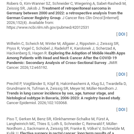
Robers G, Kim-Wanner SZ, Schneider C, Wiegering A, Sabet-Rashedi M,
Zeissig SR, Jakob J
.
Treatment of retroperitoneal sarcoma in
Germany between 2000 and 2022: a retrospective analysis from the
German Cancer Registry Group
. J Cancer Res Clin Oncol [Internet].
2026;152(4). Available from:
https://www.ncbi.nlm.nih.gov/pubmed/42012531
[
DOI
]
Wilhelm C, Scheich M, Winter M, Allgaier J, Rippstein J, Zeissig SR,
Pryss R, Vogel C, Schobel J, Radeloff K, Karolonek J, Scherzad A,
Hackenberg S, Hagen R
.
Exploring the Adoption of Mobile Health Apps
Among Patients with Head and Neck Cancer After the COVID-19
Pandemic: Secondary Analysis of Cross-Sectional Survey
. JMIR
Cancer. 2026;12:e65192.
[
DOI
]
Prechtl P, Voigtländer S, Köpf B, Hakimhashemi A, Klug SJ, Twardella D,
Grundmann N, Tufman A, Zeissig SR, Meyer M, Müller-Nordhorn J
.
Trends in lung cancer incidence by sex, age, tumour stage, and
histological subtype in Bavaria, 2006-2023: A registry-based study
.
Cancer Epidemiol. 2026;102:103068.
[
DOI
]
Piso T, Gerken M, Benz SR, Klinkhammer-Schalke M, Fürst A,
Langheinrich MC, Thies S, Loth S, Schneider C, Reinwald F, Müller-
Nordhorn J, Sackmann A, Zeissig SR, Franke B, Völkel V, Schmelzle M,
Kulik U
.
Elective surgery in rectal cancer: long term results of a