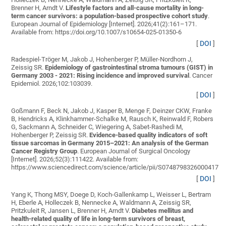
Brenner H, Arndt V
.
Lifestyle factors and all-cause mortality in long-
term cancer survivors: a population-based prospective cohort study
.
European Journal of Epidemiology [Internet]. 2026;41(2):161–171.
Available from: https://doi.org/10.1007/s10654-025-01350-6
[
DOI
]
Radespiel-Tröger M, Jakob J, Hohenberger P, Müller-Nordhorn J,
Zeissig SR
.
Epidemiology of gastrointestinal stroma tumours (GIST) in
Germany 2003 - 2021: Rising incidence and improved survival
. Cancer
Epidemiol. 2026;102:103039.
[
DOI
]
Goßmann F, Beck N, Jakob J, Kasper B, Menge F, Deinzer CKW, Franke
B, Hendricks A, Klinkhammer-Schalke M, Rausch K, Reinwald F, Robers
G, Sackmann A, Schneider C, Wiegering A, Sabet-Rashedi M,
Hohenberger P, Zeissig SR
.
Evidence-based quality indicators of soft
tissue sarcomas in Germany 2015–2021: An analysis of the German
Cancer Registry Group
. European Journal of Surgical Oncology
[Internet]. 2026;52(3):111422. Available from:
https://www.sciencedirect.com/science/article/pii/S0748798326000417
[
DOI
]
Yang K, Thong MSY, Doege D, Koch-Gallenkamp L, Weisser L, Bertram
H, Eberle A, Holleczek B, Nennecke A, Waldmann A, Zeissig SR,
Pritzkuleit R, Jansen L, Brenner H, Arndt V
.
Diabetes mellitus and
health-related quality of life in long-term survivors of breast,