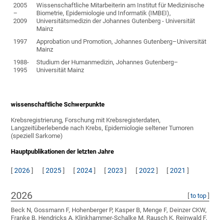
2005
Wissenschaftliche Mitarbeiterin am Institut für Medizinische
–
Biometrie, Epidemiologie und Informatik (IMBEI),
2009
Universitätsmedizin der Johannes Gutenberg - Universität
Mainz
1997
Approbation und Promotion, Johannes Gutenberg–Universität
Mainz
1988-
Studium der Humanmedizin, Johannes Gutenberg–
1995
Universität Mainz
wissenschaftliche Schwerpunkte
Krebsregistrierung, Forschung mit Krebsregisterdaten,
Langzeitüberlebende nach Krebs, Epidemiologie seltener Tumoren
(speziell Sarkome)
Hauptpublikationen der letzten Jahre
[
2026
]
[
2025
]
[
2024
]
[
2023
]
[
2022
]
[
2021
]
2026
[
to top
]
Beck N, Gossmann F, Hohenberger P, Kasper B, Menge F, Deinzer CKW,
Franke B, Hendricks A, Klinkhammer-Schalke M, Rausch K, Reinwald F,