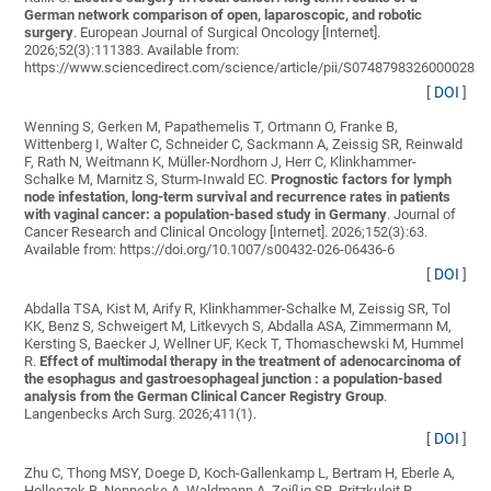
German network comparison of open, laparoscopic, and robotic
surgery
. European Journal of Surgical Oncology [Internet].
2026;52(3):111383. Available from:
https://www.sciencedirect.com/science/article/pii/S0748798326000028
[
DOI
]
Wenning S, Gerken M, Papathemelis T, Ortmann O, Franke B,
Wittenberg I, Walter C, Schneider C, Sackmann A, Zeissig SR, Reinwald
F, Rath N, Weitmann K, Müller-Nordhorn J, Herr C, Klinkhammer-
Schalke M, Marnitz S, Sturm-Inwald EC
.
Prognostic factors for lymph
node infestation, long-term survival and recurrence rates in patients
with vaginal cancer: a population-based study in Germany
. Journal of
Cancer Research and Clinical Oncology [Internet]. 2026;152(3):63.
Available from: https://doi.org/10.1007/s00432-026-06436-6
[
DOI
]
Abdalla TSA, Kist M, Arify R, Klinkhammer-Schalke M, Zeissig SR, Tol
KK, Benz S, Schweigert M, Litkevych S, Abdalla ASA, Zimmermann M,
Kersting S, Baecker J, Wellner UF, Keck T, Thomaschewski M, Hummel
R
.
Effect of multimodal therapy in the treatment of adenocarcinoma of
the esophagus and gastroesophageal junction : a population-based
analysis from the German Clinical Cancer Registry Group
.
Langenbecks Arch Surg. 2026;411(1).
[
DOI
]
Zhu C, Thong MSY, Doege D, Koch-Gallenkamp L, Bertram H, Eberle A,
Holleczek B, Nennecke A, Waldmann A, Zeißig SR, Pritzkuleit R,