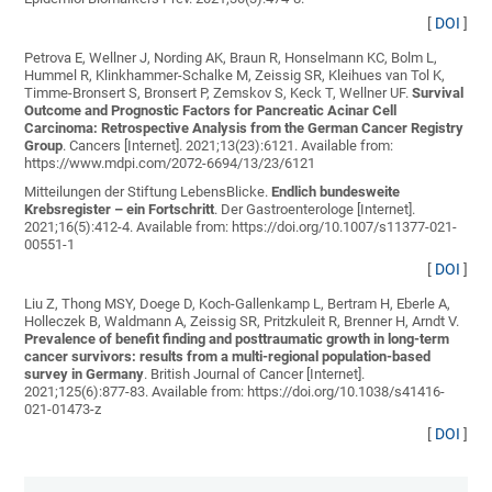
[
DOI
]
Petrova E, Wellner J, Nording AK, Braun R, Honselmann KC, Bolm L,
Hummel R, Klinkhammer-Schalke M, Zeissig SR, Kleihues van Tol K,
Timme-Bronsert S, Bronsert P, Zemskov S, Keck T, Wellner UF
.
Survival
Outcome and Prognostic Factors for Pancreatic Acinar Cell
Carcinoma: Retrospective Analysis from the German Cancer Registry
Group
. Cancers [Internet]. 2021;13(23):6121. Available from:
https://www.mdpi.com/2072-6694/13/23/6121
Mitteilungen der Stiftung LebensBlicke
.
Endlich bundesweite
Krebsregister – ein Fortschritt
. Der Gastroenterologe [Internet].
2021;16(5):412-4. Available from: https://doi.org/10.1007/s11377-021-
00551-1
[
DOI
]
Liu Z, Thong MSY, Doege D, Koch-Gallenkamp L, Bertram H, Eberle A,
Holleczek B, Waldmann A, Zeissig SR, Pritzkuleit R, Brenner H, Arndt V
.
Prevalence of benefit finding and posttraumatic growth in long-term
cancer survivors: results from a multi-regional population-based
survey in Germany
. British Journal of Cancer [Internet].
2021;125(6):877-83. Available from: https://doi.org/10.1038/s41416-
021-01473-z
[
DOI
]