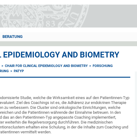
BERATUNG
AL EPIDEMIOLOGY AND BIOMETRY
E
CHAIR FOR CLINICAL EPIDEMIOLOGY AND BIOMETRY
FORSCHUNG
ERUNG
PATYP
andomisierte Studie, welche die Wirksamkeit eines auf den Patientinnen-Typ
aluiert. Ziel des Coachings ist es, die Adhärenz zur endokrinen Therapie
en zu verbessern. Die Cluster sind onkologische Einrichtungen, welche
breichen und die Patientinnen währende der Einnahme betreuen. In den
rd das an den Patientinnen-Typ angepasste Coaching implementiert,
ter weiterhin die Regelversorgung durchführen. Die medizinischen
entionsclustern erhalten eine Schulung, in der die Inhalte zum Coaching und
atientinnen vermittelt werden.