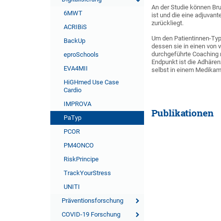
An der Studie können Br
6MWT
ist und die eine adjuvan
zurückliegt.
ACRIBiS
Um den Patientinnen-Typ 
BackUp
dessen sie in einen von 
durchgeführte Coaching r
eproSchools
Endpunkt ist die Adhärenz
EVA4MII
selbst in einem Medika
HiGHmed Use Case
Cardio
IMPROVA
Publikationen
PaTyp
PCOR
PM4ONCO
RiskPrincipe
TrackYourStress
UNITI
Präventionsforschung
COVID-19 Forschung