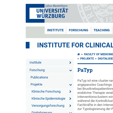
INSTITUTE
FORSCHUNG
TEACHING
INSTITUTE FOR CLINIC
FACULTY OF MEDICIN
PROJEKTE
DIGITALISI
Institute
PaTyp
Forschung
Publications
PaTyp ist eine cluster-r
Projekte
angepasstes Coachings ev
bei Brustkrebspatientinn
Klinische Forschung
endokrine Therapie vera
Interventionsclustern wi
Klinische Epidemiologie
während die Kontrollclus
Fachkräfte in den Interv
Versorgungsforschung
zur Typologisierung der P
Digitalisierung