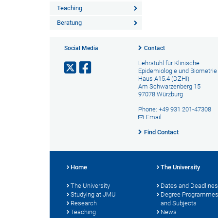
Teaching
Beratung
Social Media
Contact
Lehrstuhl für Klinische
Epidemiologie und Biometrie
Haus A15.4 (DZHI)
Am Schwarzenberg 15
97078 Würzburg
Phone: +49 931 201-47308
Email
Find Contact
Home
The University
The University
Dates and Deadlines
Studying at JMU
Degree Programme
Research
and Subjects
Teaching
News