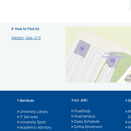
How to Find Us
Medizin, Geb. A15
Your JMU
Services
C
WueStudy
University Library
P
WueCampus
s
IT Services
D
Class Schedule
University Sport
H
Online Enrolment
Academic Advisory
P