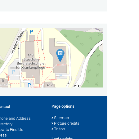
Page options
ontact
Sitemap
hone and Address
Picture credits
irectory
To top
ow to Find Us
ress
Last update: