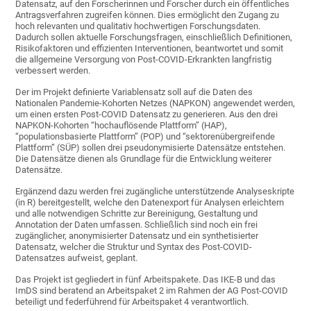
Datensatz, auf den Forscherinnen und Forscher durch ein öffentliches
Antragsverfahren zugreifen können. Dies ermöglicht den Zugang zu
hoch relevanten und qualitativ hochwertigen Forschungsdaten.
Dadurch sollen aktuelle Forschungsfragen, einschließlich Definitionen,
Risikofaktoren und effizienten Interventionen, beantwortet und somit
die allgemeine Versorgung von Post-COVID-Erkrankten langfristig
verbessert werden.
Der im Projekt definierte Variablensatz soll auf die Daten des
Nationalen Pandemie-Kohorten Netzes (NAPKON) angewendet werden,
um einen ersten Post-COVID Datensatz zu generieren. Aus den drei
NAPKON-Kohorten “hochauflösende Plattform” (HAP),
“populationsbasierte Plattform” (POP) und “sektorenübergreifende
Plattform” (SÜP) sollen drei pseudonymisierte Datensätze entstehen.
Die Datensätze dienen als Grundlage für die Entwicklung weiterer
Datensätze.
Ergänzend dazu werden frei zugängliche unterstützende Analyseskripte
(in R) bereitgestellt, welche den Datenexport für Analysen erleichtern
und alle notwendigen Schritte zur Bereinigung, Gestaltung und
Annotation der Daten umfassen. Schließlich sind noch ein frei
zugänglicher, anonymisierter Datensatz und ein synthetisierter
Datensatz, welcher die Struktur und Syntax des Post-COVID-
Datensatzes aufweist, geplant.
Das Projekt ist gegliedert in fünf Arbeitspakete. Das IKE-B und das
ImDS sind beratend an Arbeitspaket 2 im Rahmen der AG Post-COVID
beteiligt und federführend für Arbeitspaket 4 verantwortlich.