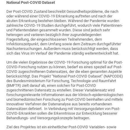
National Post-COVID Dataset
Der Post-COVID Zustand beschreibt Gesundheitsprobleme, die nach
oder während einer COVID-19 Erkrankung auftreten und nach der
akuten Erkrankung bestehen bleiben. Während der Pandemie wurden
zahlreiche COVID-19 Studien durchgeführt, wodurch viele Patientinnen-
und Patientendaten gesammelt wurden. Diese sind jedoch sehr
heterogen und variieren bezüglich ihrer zugrundeliegenden
Fragestellung, der eingeschlossenen Teilnehmenden, dem
Infektionszeitpunkt, dem Umfang sowie dem Zeitraum durchgeführter
Nachuntersuchungen. Außerdem muss berücksichtigt werden, dass
sich das Virus im Verlauf der Pandemie ständig weiterentwickelt hat.
Um die vielen Ergebnisse der COVID-19 Forschung optimal für die Post-
COVID-Forschung nutzen zu können, bedarf es eines speziell auf Post-
COVID zugeschnittenen Datensatzes, der die eben genannten Aspekte
berücksichtigt. Das Projekt “National Post-COVID Dataset” (NAPCODE)
des Bundesministerium für Forschung, Technologie und Raumfahrt
(BMFTR) zielt darauf ab, einen solchen für Post-COVID
zugeschnittenen Datensatz zu erstellen. Dieser Variablensatz wird
forschungsrelevante Informationen aus der klinisch-epidemiologischen
und biomedizinischen Forschung zu Post-COVID beinhalten und mittels
innovativer Verfahren der Datenanalyse aus bereits vorhandenen
Datensätzen definiert. In Verbindung mit Versorgungsdaten von Post-
COVID-Erkrankten sollen die Erkenntnisse zur Entwicklung besserer
Behandlungs- und Versorgungskonzepte beitragen.
Ziel des Projektes ist ein einheitlicher Post-COVID Variablen- sowie