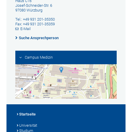
Haus C16
Josef-Schneider-Str. 6
97080 Würzburg
Tel.: +49 931 201-35350
Fax: +49 931 201-35359
E-Mail
Suche Ansprechperson
Campus Medizin
Startseite
Universität
Studium