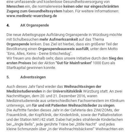
eine umfassende und kostenlose Gesundheitsversorgung von
Menschen
ein, die normalerweise
keinen oder nur eingeschränkten
Zugang zum Gesundheitssystem
haben. Für weitere Informationen:
www.medinetz-wuerzburg.de
4.
AK Organspende
Die neue Arbeitsgruppe Aufklärung Organspende in Würzburg möchte
mit Schulbesuchen
mehr Aufmerksamkeit
auf das Thema
Organspende
lenken. Das Ziel ist hierbei, dass ein größerer Teil der
Bevölkerung einen
Organspendeausweis ausfüllt
, unter dem Motto
"Eins, Alles, Keins - Deine Entscheidug".
Wir freuen uns deshalb sehr, dass unsere Initiative durch den
Sieg des
ersten Preises
bei der Aktion
"Gut für Mainfranken"
1000 Euro als
Startkapital gewinnen konnte.
5. Adventssingen
Auch dieses Jahr fand wieder das
Weihnachtssingen der
Medizinstudierenden
in der
Universitätsklinik
Würzburg statt. An zwei
Nachmittagen, dem 20. und 21. Dezember 2016, waren
Medizinstudierende aus unterschiedlichen Fachsemestern im Klinikum
unterwegs, um
für und mit Patienten Weihnachtslieder zu singen
.
Die Auftritte fanden dieses Jahr in der Cafeteria des ZIM/ZOMs, der
Frauenklinik, der Kopfklinik, der Kinderklinik, sowie der Palliativstation
und der Station M41/42 statt. Dabei hat jedes strahlende Kinderlachen
bei „Jingle Bells“, jede gerührte Träne bei „Stille Nacht“ und jedes
kleine Schmunzeln über „In der Weihnachtsbäckerei“ Weihnachten ein