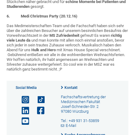
Stückchen näher gebracht und für
schöne Momente bei Patienten und
Studierenden
gesorgt.
6. Medi Christmas Party (20.12.16)
Das Medimeisterschaften-Team und die Fachschaft haben sich sehr
über die zahlreichen Besucher auf unserem besinnlichen Besäufnis der
Vorweihnachtszeit in der
MS Zufriedenheit
gefreut! Es waren
richtig
viele Leute da
und man konnte mit allen noch einmal anstoßen, bevor
sich jeder in sein trautes Zuhause verkroch. Musikalisch haben den
Abend für uns
Hulk and Hero
mit Xmas House Special verschönert.
Gebührend entließen wir alle in die wohlverdienten Weihnachtsferien.
Wir hoffen natürlich, ihr habt angemessen an Weihnachten und
Silvester zuhause weitergefeiert. So cool wie in der MSZ war es
natürlich ganz bestimmt nicht. ;P
Social Media
Kontakt
Fachschaftsvertretung der
Medizinischen Fakultät
Josef-Schneider-Str. 2
97080 Würzburg
Tel.: +49 931 31-53859
E-Mail
Suche Ansprechperson