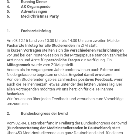
3. Running Dinner
4.
AK Organspende
5.
Adventssingen
6.
Medi Christmas Party
1. Fachärzteinfotag
Am 03.12.16 fand von 10:00 Uhr bis 14:30 Uhr zum zweiten Mal der
Fachärzte Infotag für alle Studierenden
im ZIM statt.
In kurzen
Vorträgen
stellten sich die
verschiedenen Fachrichtungen
vor und bei der Poster-Session in der Mittagspause standen zahlreiche
Ärztinnen und Ärzte für
persönliche Fragen
zur Verfügung. Ein
Mittagssnack
wurde vom ZOM gestellt.
Anders als im vergangenen Jahr konnten wir nun auch Externe und
Niedergelassene begrüßen und das
Angebot damit erweitern
.
Von den Studierenden gab es zahlreiches
positives Feedback
, wenn
auch die Teilnehmerzahl etwas unter der des letzten Jahres lag. Bei
allen Vortragenden möchten wir uns herzlich für die Teilnahme
bedanken
.
Wir freuen uns über jedes Feedback und versuchen eure Vorschläge
umzusetzen.
2. Bundeskongress der bvmd
Vom 02.-04. Dezember fand in
Freiburg
der Bundeskongress der bvmd
(
Bundesvertretung der Medizinstudierenden in Deutschland
) statt.
Über 450 Medizinstudierende aus ganz Deutschland sind für dieses