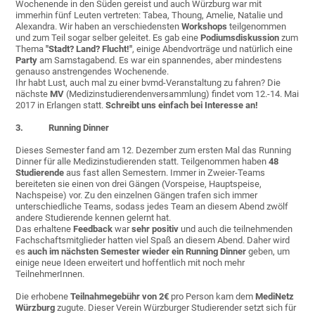
Wochenende in den Süden gereist und auch Würzburg war mit
immerhin fünf Leuten vertreten: Tabea, Thoung, Amelie, Natalie und
Alexandra. Wir haben an verschiedensten
Workshops
teilgenommen
und zum Teil sogar selber geleitet. Es gab eine
Podiumsdiskussion
zum
Thema
"Stadt? Land? Flucht!"
, einige Abendvorträge und natürlich eine
Party
am Samstagabend. Es war ein spannendes, aber mindestens
genauso anstrengendes Wochenende.
Ihr habt Lust, auch mal zu einer bvmd-Veranstaltung zu fahren? Die
nächste
MV
(Medizinstudierendenversammlung) findet vom 12.-14. Mai
2017 in Erlangen statt.
Schreibt uns einfach bei Interesse an!
3. Running Dinner
Dieses Semester fand am 12. Dezember zum ersten Mal das Running
Dinner für alle Medizinstudierenden statt. Teilgenommen haben
48
Studierende
aus fast allen Semestern. Immer in Zweier-Teams
bereiteten sie einen von drei Gängen (Vorspeise, Hauptspeise,
Nachspeise) vor. Zu den einzelnen Gängen trafen sich immer
unterschiedliche Teams, sodass jedes Team an diesem Abend zwölf
andere Studierende kennen gelernt hat.
Das erhaltene
Feedback
war
sehr positiv
und auch die teilnehmenden
Fachschaftsmitglieder hatten viel Spaß an diesem Abend. Daher wird
es
auch im nächsten Semester wieder ein Running Dinner
geben, um
einige neue Ideen erweitert und hoffentlich mit noch mehr
TeilnehmerInnen.
Die erhobene
Teilnahmegebühr von 2€
pro Person kam dem
MediNetz
Würzburg
zugute. Dieser Verein Würzburger Studierender setzt sich für