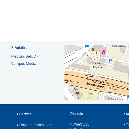
Anfahrt
Medizin, Geb. D7
Campus Medizin
Dienste
Service
K
WueStudy
Universitätsbibliothek
T