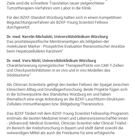
Ziele sind die schnellere Translation neuer zielgerichteter
Tumortherapien-Verfahren vom Labor in die Klinik.
Für den BZKF-Standort Würzburg hatten sich in einem kompetitiven
Begutachtungsverfahren als BZKF-Young Scientist Fellows
durchgesetzt:
Dr. med. Kerstin Michalski, Universitätsklinikum Würzburg
Das prostataspezifische Membranantigen als bildgeben-der
molekularer Marker - Prospektive Evaluation theranostischer Ansätze
beim Hepatozellulären Karzinom“
Dr. med. Vera Nickl, Universitätsklinikum Würzburg
Charakterisierung synergistischer Therapieeffekte von CAR-T-Zellen
und Checkpointinhibitoren in ex vivo und in vivo Modellen des
Glioblastoms“
Als Clinician Scientists gelingt den beiden Fellows der Spagat zwischen
klinischem Alltag und Grundlagenforschung. Beide Projekte fügen sich
in die Schwerpunkte des Standortes Würzburg ein und haben
thematisch eine enge Anbindung an die BZKF-Leuchtturm-Strukturen
Zelluläre Immuntherapien bzw. Bildgebung/Theranostics.
Das BZKF fördert mit dem BZKF-Young Scientist Fellowship-Programm
erstmals die besten Mediziner:innen und Lebenswissenschaftler:innen
- (Advanced) Medical Scientist, Clinician Scientist oder Clinical Trialist -
im Bereich der Krebsforschung in Bayern und stellt damit sowohl die
notwendigen Mittel als auch die Freiräume für eine erfolgreiche