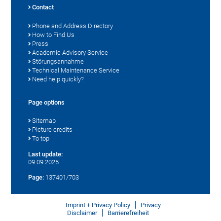
Contact
Phone and Address Directory
How to Find Us
Press
Academic Advisory Service
Störungsannahme
Technical Maintenance Service
Need help quickly?
Page options
Sitemap
Picture credits
To top
Last update:
09.09.2025
Page:
137401/703
Imprint + Privacy Policy
Privacy
Disclaimer
Barrierefreiheit