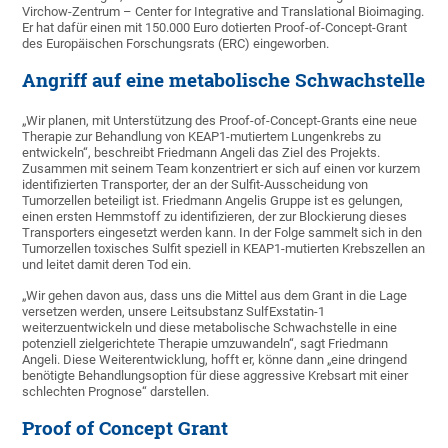
Virchow-Zentrum – Center for Integrative and Translational Bioimaging.
Er hat dafür einen mit 150.000 Euro dotierten Proof-of-Concept-Grant
des Europäischen Forschungsrats (ERC) eingeworben.
Angriff auf eine metabolische Schwachstelle
„Wir planen, mit Unterstützung des Proof-of-Concept-Grants eine neue
Therapie zur Behandlung von KEAP1-mutiertem Lungenkrebs zu
entwickeln“, beschreibt Friedmann Angeli das Ziel des Projekts.
Zusammen mit seinem Team konzentriert er sich auf einen vor kurzem
identifizierten Transporter, der an der Sulfit-Ausscheidung von
Tumorzellen beteiligt ist. Friedmann Angelis Gruppe ist es gelungen,
einen ersten Hemmstoff zu identifizieren, der zur Blockierung dieses
Transporters eingesetzt werden kann. In der Folge sammelt sich in den
Tumorzellen toxisches Sulfit speziell in KEAP1-mutierten Krebszellen an
und leitet damit deren Tod ein.
„Wir gehen davon aus, dass uns die Mittel aus dem Grant in die Lage
versetzen werden, unsere Leitsubstanz SulfExstatin-1
weiterzuentwickeln und diese metabolische Schwachstelle in eine
potenziell zielgerichtete Therapie umzuwandeln“, sagt Friedmann
Angeli. Diese Weiterentwicklung, hofft er, könne dann „eine dringend
benötigte Behandlungsoption für diese aggressive Krebsart mit einer
schlechten Prognose“ darstellen.
Proof of Concept Grant