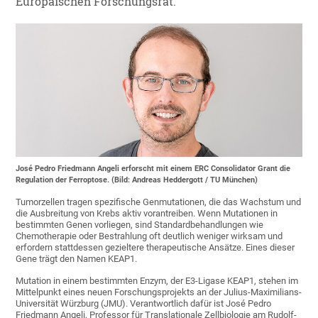
Europäischen Forschungsrat.
José Pedro Friedmann Angeli erforscht mit einem ERC Consolidator Grant die
Regulation der Ferroptose. (Bild: Andreas Heddergott / TU München)
Tumorzellen tragen spezifische Genmutationen, die das Wachstum und
die Ausbreitung von Krebs aktiv vorantreiben. Wenn Mutationen in
bestimmten Genen vorliegen, sind Standardbehandlungen wie
Chemotherapie oder Bestrahlung oft deutlich weniger wirksam und
erfordern stattdessen gezieltere therapeutische Ansätze. Eines dieser
Gene trägt den Namen KEAP1.
Mutation in einem bestimmten Enzym, der E3-Ligase KEAP1, stehen im
Mittelpunkt eines neuen Forschungsprojekts an der Julius-Maximilians-
Universität Würzburg (JMU). Verantwortlich dafür ist José Pedro
Friedmann Angeli, Professor für Translationale Zellbiologie am Rudolf-