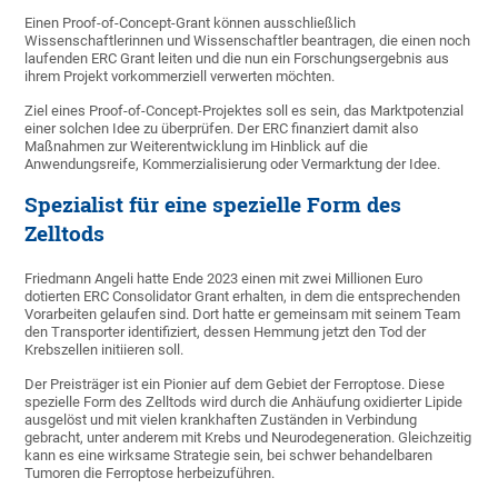
Einen Proof-of-Concept-Grant können ausschließlich
Wissenschaftlerinnen und Wissenschaftler beantragen, die einen noch
laufenden ERC Grant leiten und die nun ein Forschungsergebnis aus
ihrem Projekt vorkommerziell verwerten möchten.
Ziel eines Proof-of-Concept-Projektes soll es sein, das Marktpotenzial
einer solchen Idee zu überprüfen. Der ERC finanziert damit also
Maßnahmen zur Weiterentwicklung im Hinblick auf die
Anwendungsreife, Kommerzialisierung oder Vermarktung der Idee.
Spezialist für eine spezielle Form des
Zelltods
Friedmann Angeli hatte Ende 2023 einen mit zwei Millionen Euro
dotierten ERC Consolidator Grant erhalten, in dem die entsprechenden
Vorarbeiten gelaufen sind. Dort hatte er gemeinsam mit seinem Team
den Transporter identifiziert, dessen Hemmung jetzt den Tod der
Krebszellen initiieren soll.
Der Preisträger ist ein Pionier auf dem Gebiet der Ferroptose. Diese
spezielle Form des Zelltods wird durch die Anhäufung oxidierter Lipide
ausgelöst und mit vielen krankhaften Zuständen in Verbindung
gebracht, unter anderem mit Krebs und Neurodegeneration. Gleichzeitig
kann es eine wirksame Strategie sein, bei schwer behandelbaren
Tumoren die Ferroptose herbeizuführen.