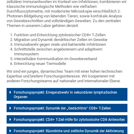
zellulärer Immunantworten im Kontext von Infektionen, kombinieren wir
klassische immunologische Methoden wie vielfarben
Durchflusszytometrie, mit modernster Mikroskopie einschließlich 2-
Photonen-Bildgebung von lebenden Tieren, sowie konfokale Analyse
von Gewebeschnitten und vollständigen Geweben. Zu den zentralen
Themen in unserem Labor gehören derzeit:
Funktion und Entwicklung zytotoxischer CD8+ T-Zellen
Migration und Dynamik dendritischer Zellen im Gewebe
Immunabwehr gegen virale und bakterielle Infektionen
Schnittstelle zwischen angeborenem und adaptivem
Immunsystem
Interzelluläre Kommunikation im Gewebeverband
Entwicklung neuer Tiermodelle
Wir sind ein junges, dynamisches Team mit einer hohen technischen
Expertise und breitem Forschungsinteresse. Wir kooperieren mit
anderen Forschungsteams auf nationaler und internationaler Ebene.
Forschungsprojekt: Erregerabwehr in sekundären lymphatischen
Organen
Forschungsprojekt: Dynamik der „Gedächtnis“ CD8+ T-Zellen
Forschungsprojekt: CD4+ T-Zell-Hilfe für zytotoxische CD8-Antworten
Forschungsprojekt: Räumliche und zeitliche Dynamik der Aktivierung