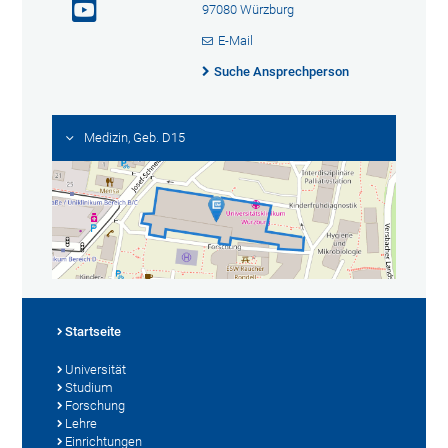
97080 Würzburg
E-Mail
Suche Ansprechperson
Medizin, Geb. D15
Startseite
Universität
Studium
Forschung
Lehre
Einrichtungen