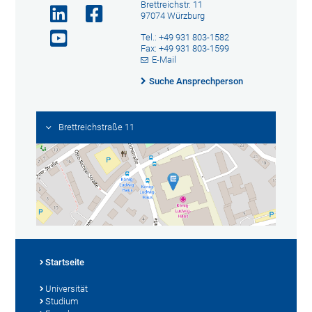
Brettreichstr. 11
97074 Würzburg
Tel.: +49 931 803-1582
Fax: +49 931 803-1599
E-Mail
Suche Ansprechperson
Brettreichstraße 11
Startseite
Universität
Studium