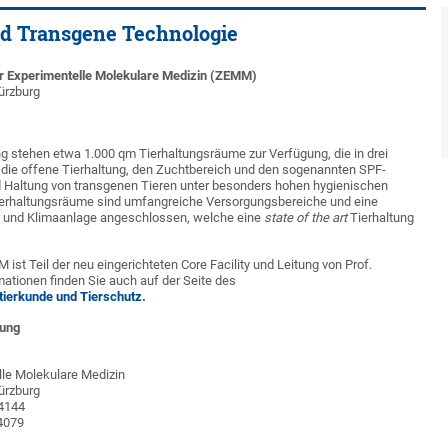
nd Transgene Technologie
ür Experimentelle Molekulare Medizin (ZEMM)
ürzburg
ng stehen etwa 1.000 qm Tierhaltungsräume zur Verfügung, die in drei
: die offene Tierhaltung, den Zuchtbereich und den sogenannten SPF-
nd Haltung von transgenen Tieren unter besonders hohen hygienischen
ierhaltungsräume sind umfangreiche Versorgungsbereiche und eine
 und Klimaanlage angeschlossen, welche eine
state of the art
Tierhaltung
ist Teil der neu eingerichteten Core Facility und Leitung von Prof.
ationen finden Sie auch auf der Seite des
tierkunde und Tierschutz.
tung
lle Molekulare Medizin
ürzburg
44144
44079