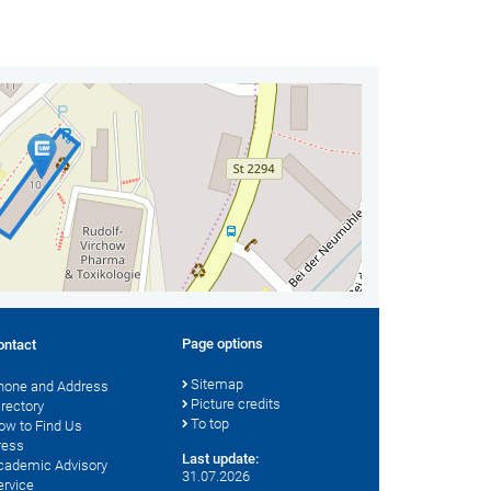
Page options
ontact
Sitemap
hone and Address
Picture credits
irectory
To top
ow to Find Us
ress
Last update:
cademic Advisory
31.07.2026
ervice