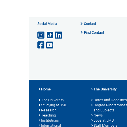
Social Media
Contact
Find Contact
Home
The University
The University
Dates and Deadlines
Studying at JMU
Degree Programme
Research
and Subjects
Teaching
News
Institutions
Jobs at JMU
International
Staff Members