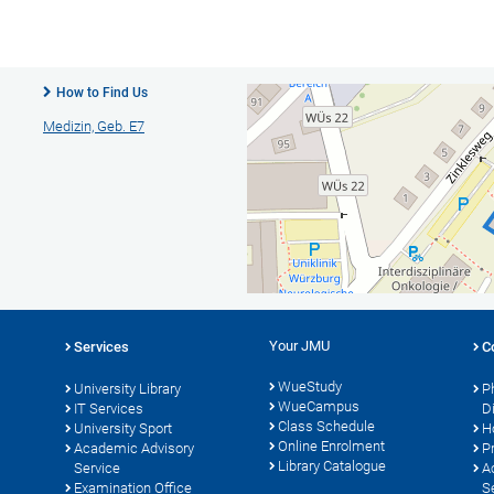
How to Find Us
Medizin, Geb. E7
Your JMU
Services
C
WueStudy
University Library
P
WueCampus
s
IT Services
D
Class Schedule
University Sport
H
Online Enrolment
Academic Advisory
P
Library Catalogue
Service
A
Examination Office
S