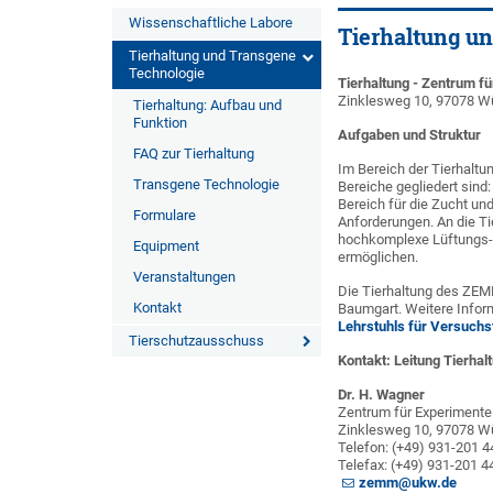
Wissenschaftliche Labore
Tierhaltung u
Tierhaltung und Transgene
Technologie
Tierhaltung - Zentrum f
Zinklesweg 10, 97078 W
Tierhaltung: Aufbau und
Funktion
Aufgaben und Struktur
FAQ zur Tierhaltung
Im Bereich der Tierhaltu
Transgene Technologie
Bereiche gegliedert sind
Bereich für die Zucht u
Formulare
Anforderungen. An die T
hochkomplexe Lüftungs-
Equipment
ermöglichen.
Veranstaltungen
Die Tierhaltung des ZEMM 
Kontakt
Baumgart. Weitere Inform
Lehrstuhls für Versuchs
Tierschutzausschuss
Kontakt: Leitung Tierhal
Dr. H. Wagner
Zentrum für Experimente
Zinklesweg 10, 97078 W
Telefon: (+49) 931-201 
Telefax: (+49) 931-201 
zemm@ukw.de