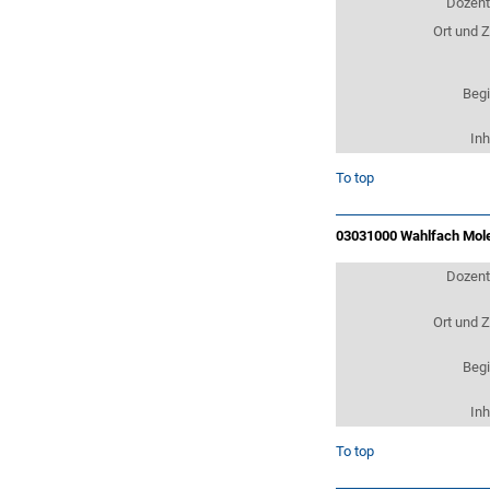
Dozen
Ort und Z
Beg
Inh
To top
03031000 Wahlfach Mol
Dozen
Ort und Z
Beg
Inh
To top