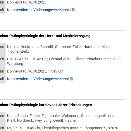
inn
Donnerstag, 16.10.2025
alt
Kommentiertes Vorlesungsverzeichnis
minar Pathophysiologie der Herz- und Muskelerregung
ten
Kirmse, Heckmann, Schmitt, Stumpner, Zeller, Hommers, Maier,
Tischer-Zeitz
eit
Do., 17.45 s.t. - 19:45 Uhr, Hörsaal ZIM-1, Oberdürrbacher Str.6, 97080
Würuburg
inn
Donnerstag, 16.10.2025, 17.45 Uhr
alt
Kommentiertes Vorlesungsverzeichni
s
minar Pathophysiologie kardiovaskulärer Erkrankungen
ten
Kuhn, Schuh, Friebe, Eigenthaler, Weismann, Störk, Lengenfelder,
Kraft, Nordbeck, Frey, Jung, Gerull, Fischer
eit
Mi, 17.15 - 18.45 Uhr, Physiologisches Institut, Röntgenring 9, 97070