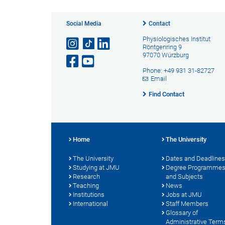
Social Media
Contact
Physiologisches Institut
Röntgenring 9
97070 Würzburg
Phone: +49 931 31-82727
Email
Find Contact
Home
The University
The University
Dates and Deadlines
Studying at JMU
Degree Programme
Research
and Subjects
Teaching
News
Institutions
Jobs at JMU
International
Staff Members
Glossary of
Administrative Term