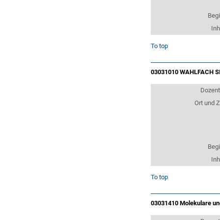
Beg
Inh
To top
03031010 WAHLFACH S
Dozen
Ort und Z
Beg
Inh
To top
03031410 Molekulare und