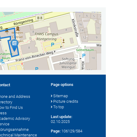
Page options
ontact
Sitemap
hone and Address
Picture credits
irectory
To top
ow to Find Us
ress
Last update:
cademic Advisory
02.10.2025
ervice
törungsannahme
Page:
106129/584
echnical Maintenance