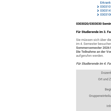
Erkran
030310
0303141
030310
0303020/0303030 Semina
Für Studierende im 3. F
Sie müssen sich über di
im 4. Semester besuche
Sommersemester
2026 
Die Teilnahme an der Vor
aufgerufen werden.
Für Studierende im 4. F
Dozen
Ort und Z
Beg
Gruppeneinteil
Inh