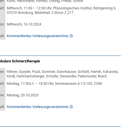
ten
Kuhn, Heckmann, Kirmse, Döring, Friebe, Schuh
eit
Mittwoch, 11:00 – 12:30 Uhr, Physiologisches Institut, Röntgenring 9,
97070 Würzburg, Bibliothek 2.Stock Z.217
inn
Mittwoch, 16.10.2024
alt
Kommentiertes Vorlesungsverzeichnis
ekulare Schmerztherapie
ten
Rittner, Üçeyler, Pauli, Sommer, Dannhäuser, Schlott, Harnik, Kakavela,
Kindl, Hertmannsberger, Schulte, Dewender, Paternoster, Brack
eit
Montag, 17:30s.t. – 18:30 Uhr, Seminarraum A 1.0.105, ZOM
inn
Montag, 20.10.2025
alt
Kommentiertes Vorlesungsverzeichnis