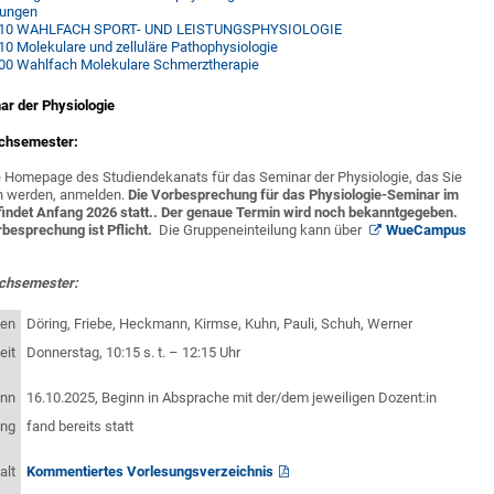
kungen
10 WAHLFACH SPORT- UND LEISTUNGSPHYSIOLOGIE
0 Molekulare und zelluläre Pathophysiologie
00 Wahlfach Molekulare Schmerztherapie
r der Physiologie
achsemester:
e Homepage des Studiendekanats für das Seminar der Physiologie, das Sie
n werden, anmelden.
Die Vorbesprechung für das Physiologie-Seminar im
findet Anfang 2026
statt.. Der genaue Termin wird noch bekanntgegeben.
besprechung ist Pflicht.
Die Gruppeneinteilung kann über
WueCampus
achsemester:
ten
Döring, Friebe, Heckmann, Kirmse, Kuhn, Pauli, Schuh, Werner
eit
Donnerstag, 10:15 s. t. – 12:15 Uhr
inn
16.10.2025, Beginn in Absprache mit der/dem jeweiligen Dozent:in
ung
fand bereits statt
alt
Kommentiertes Vorlesungsverzeichnis