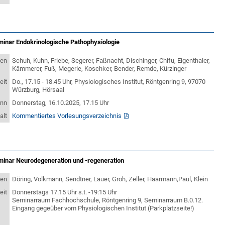
minar Endokrinologische Pathophysiologie
ten
Schuh, Kuhn, Friebe, Segerer, Faßnacht, Dischinger, Chifu, Eigenthaler,
Kämmerer, Fuß, Megerle, Koschker, Bender, Remde, Kürzinger
eit
Do., 17.15 - 18.45 Uhr, Physiologisches Institut, Röntgenring 9, 97070
Würzburg, Hörsaal
inn
Donnerstag, 16.10.2025, 17.15 Uhr
alt
Kommentiertes Vorlesungsverzeichnis
minar Neurodegeneration und -regeneration
ten
Döring, Volkmann, Sendtner, Lauer, Groh, Zeller, Haarmann,Paul, Klein
eit
Donnerstags 17.15 Uhr s.t. -19:15 Uhr
Seminarraum Fachhochschule, Röntgenring 9, Seminarraum B.0.12.
Eingang gegeüber vom Physiologischen Institut (Parkplatzseite!)