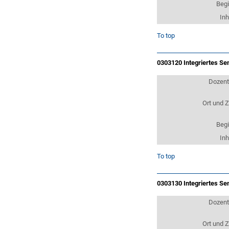
Beg
Inh
To top
0303120 Integriertes Se
Dozen
Ort und Z
Beg
Inh
To top
0303130 Integriertes Se
Dozen
Ort und Z