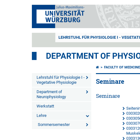
LEHRSTUHL FÜR PHYSIOLOGIE I - VEGETAT
DEPARTMENT OF PHYSI
FACULTY OF MEDICIN
Lehrstuhl für Physiologie I -
Seminare
Vegetative Physiologie
Department of
Seminare
Neurophysiology
Werkstatt
Seiteni
0303020
Lehre
0303050
0303070
Sommersemester
0303120
Muskel
0303130