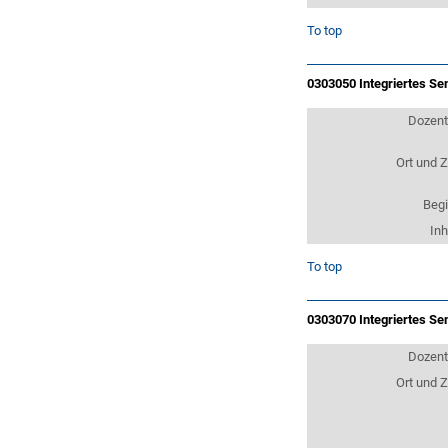
To top
0303050 Integriertes Se
Dozen
Ort und Z
Beg
Inh
To top
0303070 Integriertes Se
Dozen
Ort und Z