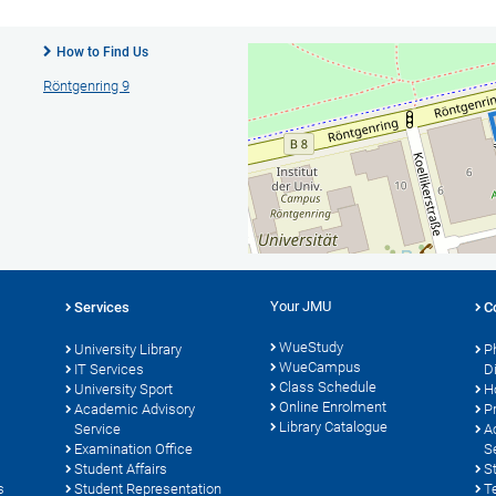
How to Find Us
Röntgenring 9
Your JMU
Services
C
WueStudy
University Library
P
WueCampus
s
IT Services
D
Class Schedule
University Sport
H
Online Enrolment
Academic Advisory
P
Library Catalogue
Service
A
Examination Office
S
Student Affairs
S
s
Student Representation
T