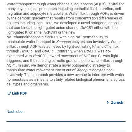
Water transport through water channels, aquaporins (AQPs), is vital for
many physiological processes including epithelial fluid secretion, cell
migration and adipocyte metabolism. Water flux through AQPs is driven
by the osmotic gradient that results from concentration differences of
solutes including ions. Here, we developed a novel optogenetic toolkit
that combines the light-gated anion channel
Gt
ACR1 either with the
+
light-gated K
channel
Hc
KCR1 or the new
+
+
Na
channelrhodopsin
Hc
NCR1 with high Na
permeability, to
manipulate water transport in
Xenopus
oocytes non-invasively. Water
+
-
efflux through AQP was achieved by light-activating K
and Cl
efflux
through
Hc
KCR1 and
Gt
ACR1. Contrarily, when
Gt
ACR1 was co-
+
-
expressed with
Hc
NCR1, inward movement of Na
and Cl
was light-
triggered, and the resulting osmotic gradient led to water influx through
AQP1. In sum, we demonstrate a novel optogenetic strategy to
manipulate water movement into or out of
Xenopus
oocytes non-
invasively. This approach provides a new avenue to interfere with water
homeostasis as a means to study related biological phenomena across
cell types and organisms.
Link PDF
Zurück
Nach oben