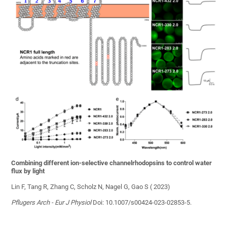
Combining different ion-selective channelrhodopsins to control water
flux by light
Lin F, Tang R, Zhang C, Scholz N, Nagel G, Gao S ( 2023)
Pflugers Arch - Eur J Physiol
Doi: 10.1007/s00424-023-02853-5.